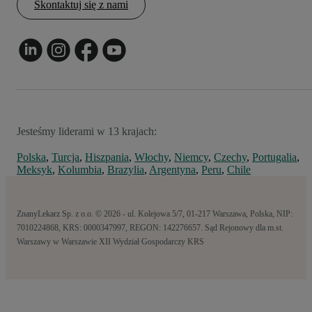
Skontaktuj się z nami
Jesteśmy liderami w 13 krajach:
Polska
,
Turcja
,
Hiszpania
,
Włochy
,
Niemcy
,
Czechy
,
Portugalia
,
Meksyk
,
Kolumbia
,
Brazylia
,
Argentyna
,
Peru
,
Chile
ZnanyLekarz Sp. z o.o. © 2026 - ul. Kolejowa 5/7, 01-217 Warszawa, Polska, NIP:
7010224868, KRS: 0000347997, REGON: 142276657. Sąd Rejonowy dla m.st.
Warszawy w Warszawie XII Wydział Gospodarczy KRS