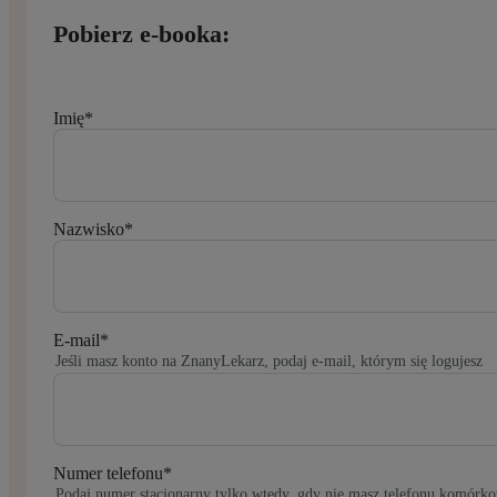
Pobierz e-booka:
Imię
*
Nazwisko
*
E-mail
*
Jeśli masz konto na ZnanyLekarz, podaj e-mail, którym się logujesz
Numer telefonu
*
Podaj numer stacjonarny tylko wtedy, gdy nie masz telefonu komórk