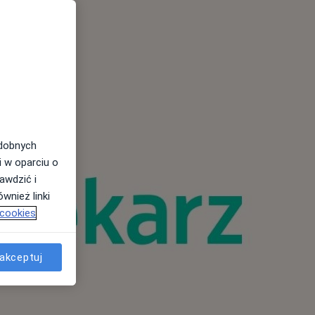
odobnych
i w oparciu o
awdzić i
wnież linki
 cookies
akceptuj