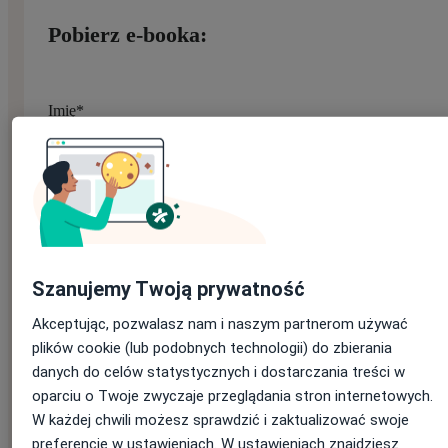
Pobierz e-booka:
Imię
*
Nazwisko
*
Szanujemy Twoją prywatność
E-mail
*
Akceptując, pozwalasz nam i naszym partnerom używać
Jeśli masz konto na ZnanyLekarz, podaj e-mail, którym się
plików cookie (lub podobnych technologii) do zbierania
logujesz
danych do celów statystycznych i dostarczania treści w
oparciu o Twoje zwyczaje przeglądania stron internetowych.
W każdej chwili możesz sprawdzić i zaktualizować swoje
preferencje w ustawieniach. W ustawieniach znajdziesz