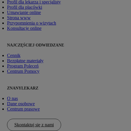
Profil dla lekarza i specjalisty
Profil dla placówki
Umawianie online
Strona www
Przypomnienia o wizytach
Konsultacje online
NAJCZĘŚCIEJ ODWIEDZANE
Cennik
Bezpłatne materiały
Program Poleceń
Centrum Pomocy
ZNANYLEKARZ
O nas
Dane osobowe
Centrum prasowe
Skontaktuj się z nami