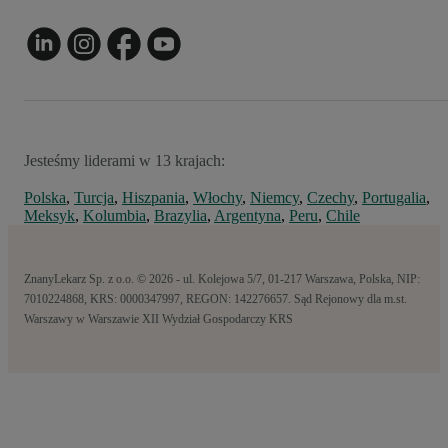
Jesteśmy liderami w 13 krajach:
Polska
,
Turcja
,
Hiszpania
,
Włochy
,
Niemcy
,
Czechy
,
Portugalia
,
Meksyk
,
Kolumbia
,
Brazylia
,
Argentyna
,
Peru
,
Chile
ZnanyLekarz Sp. z o.o. © 2026 - ul. Kolejowa 5/7, 01-217 Warszawa, Polska, NIP:
7010224868, KRS: 0000347997, REGON: 142276657. Sąd Rejonowy dla m.st.
Warszawy w Warszawie XII Wydział Gospodarczy KRS