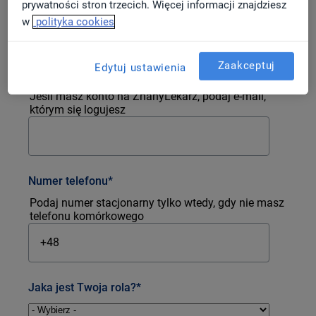
prywatności stron trzecich. Więcej informacji znajdziesz
w
polityka cookies
Zaakceptuj
Edytuj ustawienia
E-mail
*
Jeśli masz konto na ZnanyLekarz, podaj e-mail,
którym się logujesz
Numer telefonu
*
Podaj numer stacjonarny tylko wtedy, gdy nie masz
telefonu komórkowego
Jaka jest Twoja rola?
*