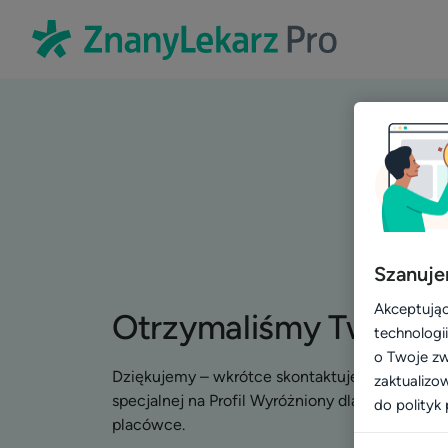
Szanuje
Akceptując
Otrzymaliśmy Twoje z
technologi
o Twoje zw
Dziękujemy – wkrótce skontaktujemy się, aby 
zaktualizo
specjalnej na Profil Wyróżniony dla lekarzy i s
do polityk 
placówce.