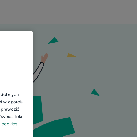
podobnych
ci w oparciu
sprawdzić i
wnież linki
 cookies