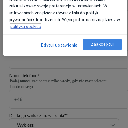
zaktualizować swoje preferencje w ustawieniach. W
Nazwisko
*
ustawieniach znajdziesz również linki do polityk
prywatności stron trzecich. Więcej informacji znajdziesz w
polityka cookies
E-mail
*
Jeśli masz konto na ZnanyLekarz, podaj e-mail, którym się
Zaakceptuj
Edytuj ustawienia
logujesz
Numer telefonu
*
Podaj numer stacjonarny tylko wtedy, gdy nie masz telefonu
komórkowego
Dla kogo szukasz rozwiązania?
*