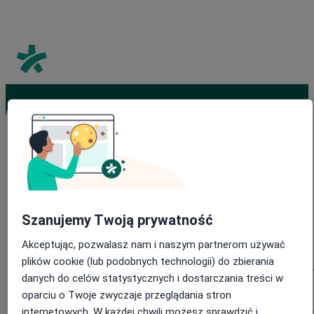
Promowanie First Class dla Twojego
gabinetu!
Wypełnij formularz, a nasz konsultant skontaktuje się z Tobą
Szanujemy Twoją prywatność
w ciągu 48 h i przedstawi ofertę.
Akceptując, pozwalasz nam i naszym partnerom używać
plików cookie (lub podobnych technologii) do zbierania
Imię
*
danych do celów statystycznych i dostarczania treści w
oparciu o Twoje zwyczaje przeglądania stron
internetowych. W każdej chwili możesz sprawdzić i