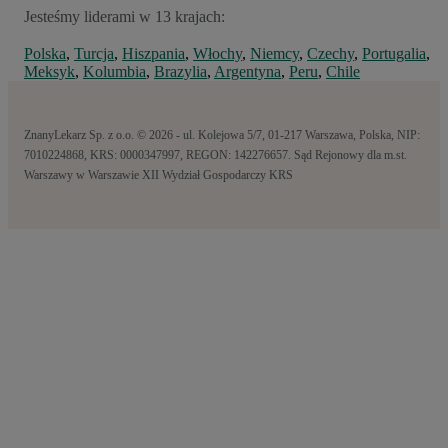
Jesteśmy liderami w 13 krajach:
Polska
,
Turcja
,
Hiszpania
,
Włochy
,
Niemcy
,
Czechy
,
Portugalia
,
Meksyk
,
Kolumbia
,
Brazylia
,
Argentyna
,
Peru
,
Chile
ZnanyLekarz Sp. z o.o. © 2026 - ul. Kolejowa 5/7, 01-217 Warszawa, Polska, NIP:
7010224868, KRS: 0000347997, REGON: 142276657. Sąd Rejonowy dla m.st.
Warszawy w Warszawie XII Wydział Gospodarczy KRS