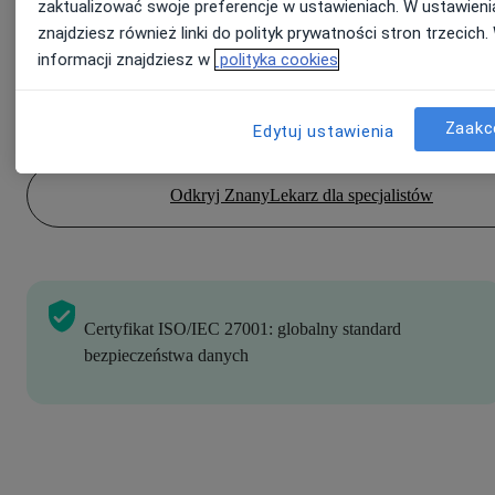
zaktualizować swoje preferencje w ustawieniach. W ustawieni
znajdziesz również linki do polityk prywatności stron trzecich.
Chroń poufne informacje dzięki systemom bezpieczeństwa
informacji znajdziesz w
polityka cookies
posiadającym certyfikat ISO/IEC 27001.
Zaakc
Edytuj ustawienia
Odkryj ZnanyLekarz dla specjalistów
Certyfikat ISO/IEC 27001: globalny standard
bezpieczeństwa danych