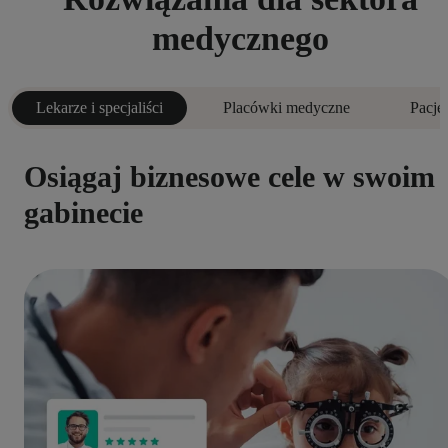
medycznego
Lekarze i specjaliści
Placówki medyczne
Pacje
Osiągaj biznesowe cele w swoim
gabinecie