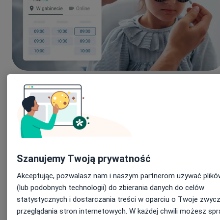
Pokaż swój gabinet w sieci, również w Google, dzięki
budującemu zaufanie, profesjonalnemu profilowi online.
Nie trać wizyt, które pacjenci umawiają poza godzinami pracy
gabinetu – włącz kalendarz online dostępny 24/7.
Szanujemy Twoją prywatność
Akceptując, pozwalasz nam i naszym partnerom używać plikó
Zabezpiecz swój przychód dzięki przypomnieniom o wizytach
(lub podobnych technologii) do zbierania danych do celów
statystycznych i dostarczania treści w oparciu o Twoje zwycz
Postaw na relacje – buduj lojalność pacjentów dzięki
przeglądania stron internetowych. W każdej chwili możesz spr
komunikacji w wygodnym narzędziu.