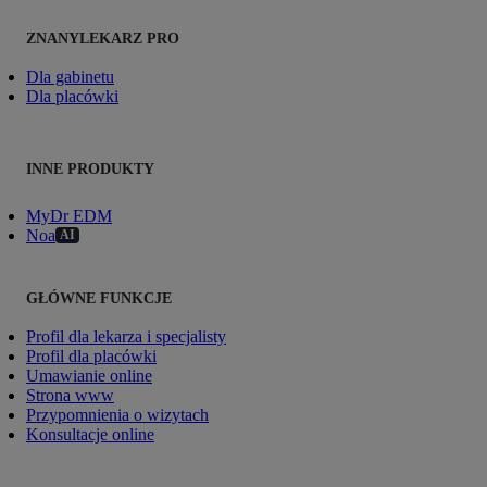
ZNANYLEKARZ PRO
Dla gabinetu
Dla placówki
INNE PRODUKTY
MyDr EDM
Noa
AI
GŁÓWNE FUNKCJE
Profil dla lekarza i specjalisty
Profil dla placówki
Umawianie online
Strona www
Przypomnienia o wizytach
Konsultacje online