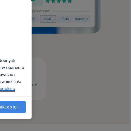
odobnych
i w oparciu o
awdzić i
wnież linki
anych miesięcznie
 cookies
akceptuj