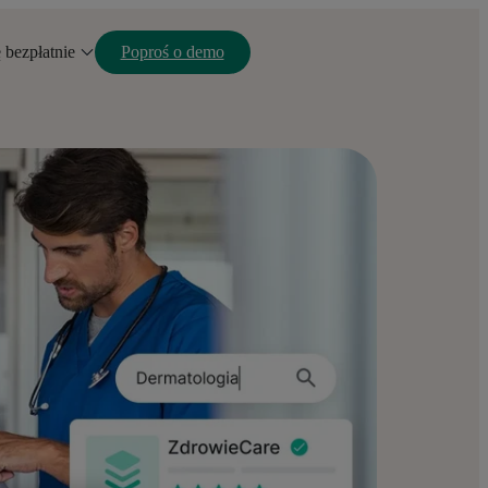
ę bezpłatnie
Poproś o demo