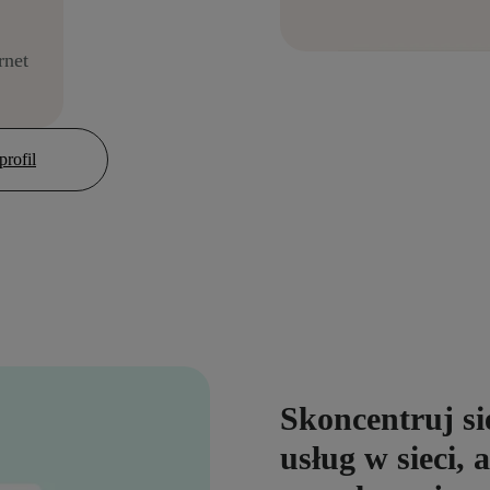
rnet
rofil
Skoncentruj s
usług w sieci,