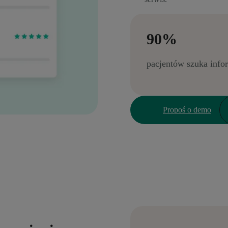
90%
pacjentów szuka info
Propoś o demo