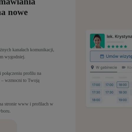
umawiania
 na nowe
żnych kanałach komunikacji,
im wygodniej.
 połączeniu profilu na
y – wzmocni to Twoją
na stronie www i profilach w
yboru.