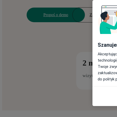
Propoś o demo
Zobacz cennik
Szanuje
Akceptując
technologii
2 miliony
Twoje zwyc
zaktualizo
wizyt umawianych
do polityk 