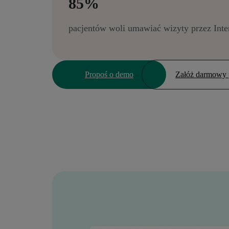
85%
pacjentów woli umawiać wizyty przez Inte
Propoś o demo
Załóż darmowy p