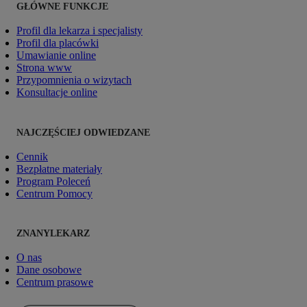
GŁÓWNE FUNKCJE
Profil dla lekarza i specjalisty
Profil dla placówki
Umawianie online
Strona www
Przypomnienia o wizytach
Konsultacje online
NAJCZĘŚCIEJ ODWIEDZANE
Cennik
Bezpłatne materiały
Program Poleceń
Centrum Pomocy
ZNANYLEKARZ
O nas
Dane osobowe
Centrum prasowe