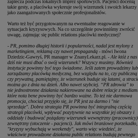
zaplecza podczas lokalnych imprez sportowych. Pacjenci docenią
takie gesty, a placówka wykreuje swój wizerunek i swoich lekarzy
jako zaangażowanych społecznie profesjonalistów.
Warto też być przygotowanym na ewentualne reagowanie w
sytuacjach kryzysowych. Na co szczególnie powinniśmy zwrócić
uwagę, zajmując się public relations placówki medycznej?
-
PR, pomimo długiej historii i popularności, nadal jest mylony z
marketingiem, reklamą czy nawet propagandą
- mówi Iwona
Dziedzic-Gawryś, PR manager w ZnanyLekarz.pl. -
Ale któż z nas
dziś nie musi dbać o swój wizerunek? Wszyscy musimy. Również
instytucje powinny być tego świadome. Jeśli zatem prowadzimy lub
zarządzamy placówką medyczną, bez względu na to, czy publiczną
czy prywatną, pamiętajmy, że wizerunek buduje się latami, a straci
można go z dnia na dzień. Albo nawet szybciej. “PR zdrowia” to
nie jednostronne działania nakierowane na dobre relacje z mediami
które nota bene powinny być bardzo ważne. To też nie darmowa
promocja, chociaż przyjęło się, że PR jest za darmo i "nie
sprzedaje". Dobra strategia PR powinna być integralną częścią
strategii placówki, wpływać pozytywnie na wszystkie jej obszary i
oddziały i budować pożądany wizerunek wewnętrzny (pracownicy)
zewnętrzny (otoczenie - pacjenci). Jak mówi branżowe porzekadło,
"kryzysy wybuchają w weekendy", warto więc wiedzieć, że
właściwie prowadzone działania public relations budują pewnego