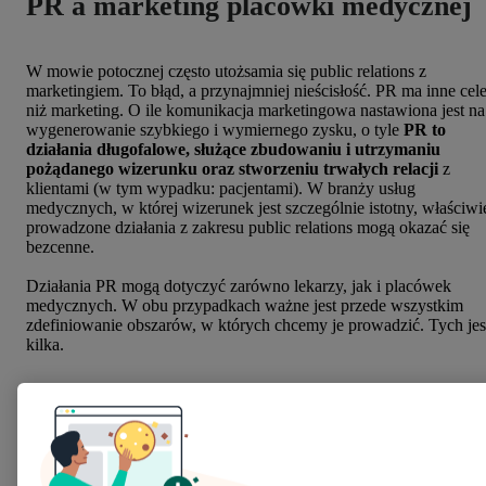
PR a marketing placówki medycznej
W mowie potocznej często utożsamia się public relations z
marketingiem. To błąd, a przynajmniej nieścisłość. PR ma inne cele
niż marketing. O ile komunikacja marketingowa nastawiona jest na
wygenerowanie szybkiego i wymiernego zysku, o tyle
PR to
działania długofalowe, służące zbudowaniu i utrzymaniu
pożądanego wizerunku oraz stworzeniu trwałych relacji
z
klientami (w tym wypadku: pacjentami). W branży usług
medycznych, w której wizerunek jest szczególnie istotny, właściwi
prowadzone działania z zakresu public relations mogą okazać się
bezcenne.
Działania PR mogą dotyczyć zarówno lekarzy, jak i placówek
medycznych. W obu przypadkach ważne jest przede wszystkim
zdefiniowanie obszarów, w których chcemy je prowadzić. Tych jes
kilka.
1. Relacje lekarzy z pacjentami
Pacjenci przychodzą do placówki medycznej w bardzo konkretny