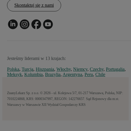
Skontaktuj się z nami
Jesteśmy liderami w 13 krajach:
Polska
,
Turcja
,
Hiszpania
,
Włochy
,
Niemcy
,
Czechy
,
Portugalia
,
Meksyk
,
Kolumbia
,
Brazylia
,
Argentyna
,
Peru
,
Chile
ZnanyLekarz Sp. z o.o. © 2026 - ul. Kolejowa 5/7, 01-217 Warszawa, Polska, NIP:
7010224868, KRS: 0000347997, REGON: 142276657. Sąd Rejonowy dla m.st.
Warszawy w Warszawie XII Wydział Gospodarczy KRS