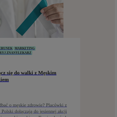
ERUNEK
MARKETING
RYJ ZNANYLEKARZ
cz się do walki z Męskim
kiem
dbać o męskie zdrowie? Placówki z
j Polski dołączają do jesiennej akcji