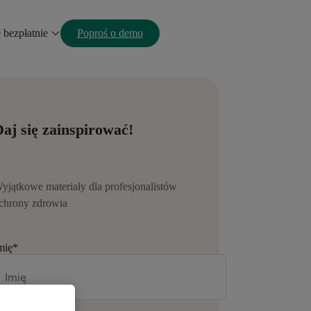
ę bezpłatnie
Poproś o demo
aj się zainspirować!
yjątkowe materiały dla profesjonalistów
chrony zdrowia
mię
*