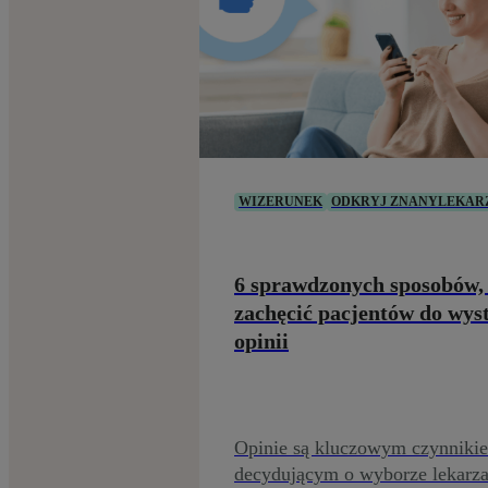
WIZERUNEK
ODKRYJ ZNANYLEKAR
6 sprawdzonych sposobów,
zachęcić pacjentów do wys
opinii
Opinie są kluczowym czynniki
decydującym o wyborze lekarza