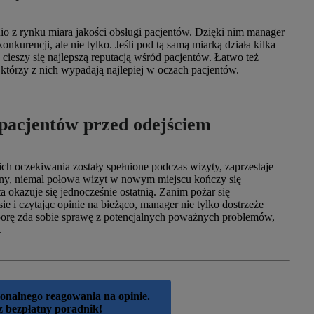
o z rynku miara jakości obsługi pacjentów. Dzięki nim manager
nkurencji, ale nie tylko. Jeśli pod tą samą miarką działa kilka
 cieszy się najlepszą reputacją wśród pacjentów. Łatwo też
 którzy z nich wypadają najlepiej w oczach pacjentów.
 pacjentów przed odejściem
ich oczekiwania zostały spełnione podczas wizyty, zaprzestaje
trony, niemal połowa wizyt w nowym miejscu kończy się
 okazuje się jednocześnie ostatnią. Zanim pożar się
ie i czytając opinie na bieżąco, manager nie tylko dostrzeże
porę zda sobie sprawę z potencjalnych poważnych problemów,
.
jonalnego reagowania na opinie.
z bezpłatny poradnik!