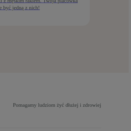
i z męskim rakiem. Twoja placówka
 być jedną z nich!
Pomagamy ludziom żyć dłużej i zdrowiej