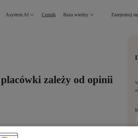
Asystent AI
Cennik
Baza wiedzy
Zarejestruj si
D
placówki zależy od opinii
W
o
I
lejnych wizyt zależy los placówki. Rzetelny manager ma