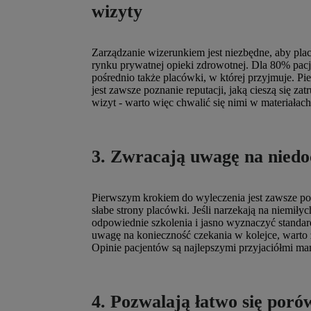
wizyty
Zarządzanie wizerunkiem jest niezbędne, aby pl
rynku prywatnej opieki zdrowotnej. Dla 80% pacj
pośrednio także placówki, w której przyjmuje.
jest zawsze poznanie reputacji, jaką cieszą się 
wizyt - warto więc chwalić się nimi w materiała
3. Zwracają uwagę na niedo
Pierwszym krokiem do wyleczenia jest zawsze pos
słabe strony placówki. Jeśli narzekają na niemił
odpowiednie szkolenia i jasno wyznaczyć standard
uwagę na konieczność czekania w kolejce, warto z
Opinie pacjentów są najlepszymi przyjaciółmi ma
4. Pozwalają łatwo się por