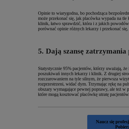
Opinie to wiarygodna, bo pochodząca bezpośredni
może przekonać się, jak placówka wypada na tle ko
klinik, łatwo sprawdzić, która i z jakich powodów
porównać opinie różnych lekarzy i przekonać się,
5. Dają szansę zatrzymania
Statystycznie 95% pacjentów, którzy uważają, że 
poszukiwań innych lekarzy i klinik. Z drugiej s
rozczarowaniem na tyle silnym, że pierwsza wizyta
rozprzestrzeni, widać dym. Trzymając rękę na puls
obszary wymagające pewnej poprawy, ale też w 
które mogą kosztować placówkę utratę pacjentów
Naucz się profes
Pobier