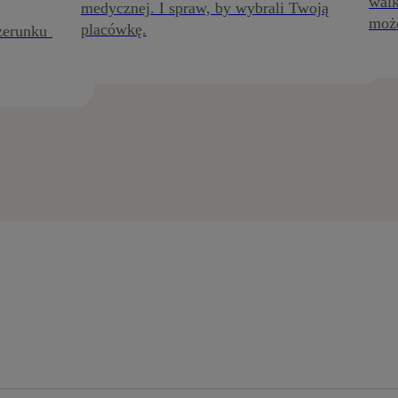
walk
medycznej. I spraw, by wybrali Twoją
może
placówkę.
erunku i