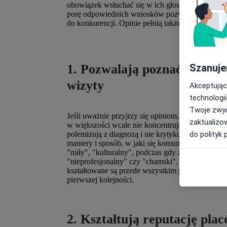
obowiązek wsłuchać się w ich głos. Znajomość op
porę odpowiednich wniosków pozwoli eliminować
do konkurencji. Opinie pełnią także inne, ważne 
Szanuje
1. Pozwalają poznać perspek
wizyty
Akceptując
technologii
Twoje zwyc
Jeśli uważnie przyjrzy się opiniom, które pacjen
zaktualizo
w większości wcale nie koncentrują się one wokół
do polityk 
polemizują z diagnozą i nie krytykują przypisanej 
maniery i sposób, w jaki się komunikuje. Niemal
"miły", "kulturalny", podczas gdy z opinii negat
"nieprofesjonalny" czy "chamski". To bardzo cen
kształtowane są przede wszystkim przez umiejętn
pierwszej kolejności.
2. Kształtują reputację pla