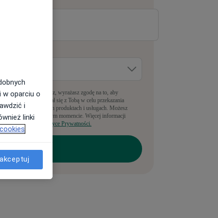
-mail
*
dzie pracujesz?
*
odobnych
pełniając ten formularz, wyrażasz zgodę na to, aby
i w oparciu o
anyLekarz kontaktował się z Tobą w celu przekazania
awdzić i
nformacji o powiązanych produktach i usługach. Możesz
rezygnować w dowolnym momencie. Więcej informacji
wnież linki
ajdziesz w naszej
Polityce Prywatności.
 cookies
akceptuj