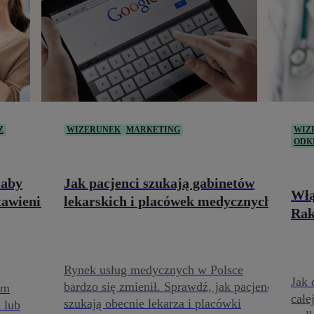
Z
WIZERUNEK
MARKETING
WIZ
ODK
 aby
Jak pacjenci szukają gabinetów
Włą
tawienia
lekarskich i placówek medycznych?
Ra
Rynek usług medycznych w Polsce
Jak 
bardzo się zmienił. Sprawdź, jak pacjenci
em
całe
szukają obecnie lekarza i placówki
 lub