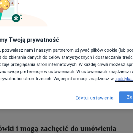
E
inii na temat lekarzy pracujących w placówce i wyciąganie w
 niedociągnięcia i powstrzyma pacjentów przed odchodzeniem
role. Oto pięć powodów, dla których nie wolno ich ignorować.
G
my Twoją prywatność
tywę pacjentów - a to oni płacą za
, pozwalasz nam i naszym partnerom używać plików cookie (lub p
Wy
) do zbierania danych do celów statystycznych i dostarczania treśc
Zn
zaje przeglądania stron internetowych. W każdej chwili możesz spr
i
ci udzielają lekarzom, w oczy rzuci się pewna prawidłowość. Otóż
z
wać swoje preferencje w ustawieniach. W ustawieniach znajdziesz ró
 merytorycznej strony wizyty. Pacjenci zwykle wcale nie
zn
prywatności stron trzecich. Więcej informacji znajdziesz w
polityka
terapii, tylko zwracają uwagę na nastawienie lekarza, jego
 50% pozytywnych opinii zawiera słowa takie jak "przyjazny",
ywnych dowiemy się, że lekarz był "niegrzeczny",
na lekcja, gdyż pokazuje, że wrażenia pacjentów z wizyty
Za
Edytuj ustawienia
ości miękkie lekarzy i to nad ich rozwojem powinni pracować w
cówki i mogą zachęcić do umówienia