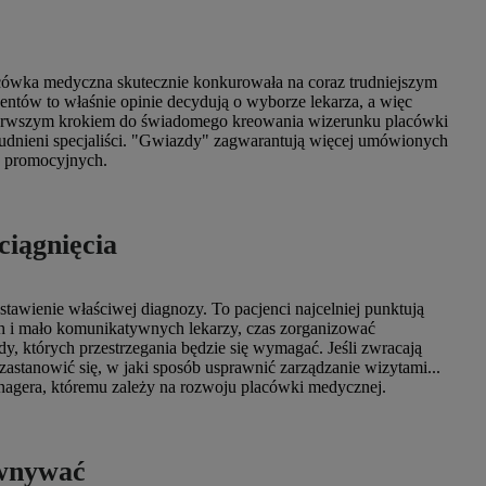
acówka medyczna skutecznie konkurowała na coraz trudniejszym
entów to właśnie opinie decydują o wyborze lekarza, a więc
 Pierwszym krokiem do świadomego kreowania wizerunku placówki
zatrudnieni specjaliści. "Gwiazdy" zagwarantują więcej umówionych
ch promocyjnych.
ciągnięcia
tawienie właściwej diagnozy. To pacjenci najcelniej punktują
ych i mało komunikatywnych lekarzy, czas zorganizować
y, których przestrzegania będzie się wymagać. Jeśli zwracają
astanowić się, w jaki sposób usprawnić zarządzanie wizytami...
nagera, któremu zależy na rozwoju placówki medycznej.
ównywać