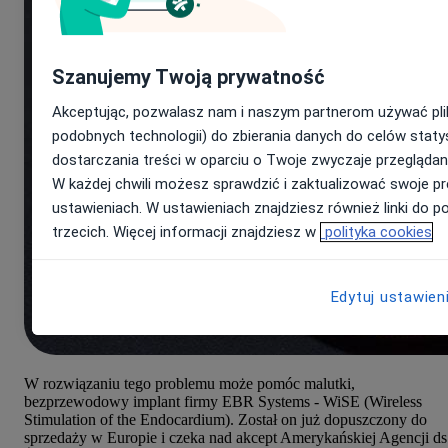
Szanujemy Twoją prywatność
Akceptując, pozwalasz nam i naszym partnerom używać pli
podobnych technologii) do zbierania danych do celów staty
dostarczania treści w oparciu o Twoje zwyczaje przeglądan
W każdej chwili możesz sprawdzić i zaktualizować swoje pr
ustawieniach. W ustawieniach znajdziesz również linki do po
trzecich. Więcej informacji znajdziesz w
polityka cookies
Edytuj ustawien
W rozwiązaniu tego problemu może pomóc malutki,
bezprzewodowy implant firmy EBR Systems - WiSE (Wireless
Stimulation of the Endocardium). Został on już dopuszczony do
sprzedaży w Europie i czeka nad akcept Amerykańskiej Agencji ds