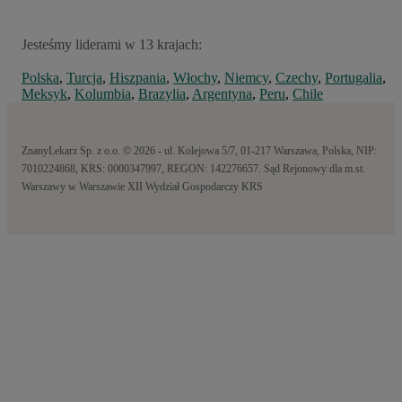
Jesteśmy liderami w 13 krajach:
Polska
,
Turcja
,
Hiszpania
,
Włochy
,
Niemcy
,
Czechy
,
Portugalia
,
Meksyk
,
Kolumbia
,
Brazylia
,
Argentyna
,
Peru
,
Chile
ZnanyLekarz Sp. z o.o. © 2026 - ul. Kolejowa 5/7, 01-217 Warszawa, Polska, NIP:
7010224868, KRS: 0000347997, REGON: 142276657. Sąd Rejonowy dla m.st.
Warszawy w Warszawie XII Wydział Gospodarczy KRS