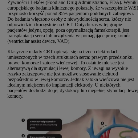
Żywności i Leków (Food and Drug Administration, FDA). Wyniki
europejskiego badania klinicznego pokazały, że wszczepienie WiS
przyniosło korzyść ponad 85% pacjentom poddanych zabiegowi.
Do badania włączono osoby z niewydolnością serca, którzy nie
odpowiedzieli korzystnie na CRT. Dotychczas w tej grupie
pacjentów jedyną opcją, poza optymalizacją farmakoterpii, jest
transplantacja serca lub urządzenia wspomagające pracę komór
(ventricular assist device, VAD).
Klasyczne układy CRT opierają się na trzech elektrodach
umieszczonych w trzech strukturach serca: prawym przedsionku,
prawej komorze i zatoce wieńcowej. To ostatnie miejsce jest
alternatywą dla stymulacji lewej komory. Z uwagi na wysokie
ryzyko zakrzepowe nie jest możliwe stosowanie elektrod
bezpośrednio w lewej komorze. Jednak zatoka wieńcowa nie jest
idealnym miejscem do implantacji elektrody. U niektórych
pacjentów dochodzi do jej dyslokacji lub niepełnej stymulacji lewe
komory.