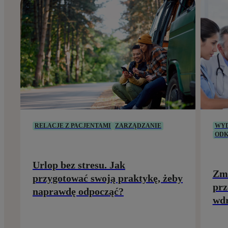
RELACJE Z PACJENTAMI
ZARZĄDZANIE
WYD
ODK
Urlop bez stresu. Jak
Zmi
przygotować swoją praktykę, żeby
prz
naprawdę odpocząć?
wdr