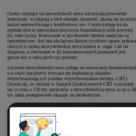
Osoby cierpiące na niewydolność serca odczuwają przewlekłe
zmęczenie, występują u nich obrzęki, duszność, skarżą się na nocn
kaszel uniemożlwiający komfortowy sen. Często trafiają też do
szpitala (jest to najczęstsza przyczyna hospitalizacji osób powyżej
65. roku życia). Rokowanie w tej chorobie niestety nadal nie są
optymistyczne. Jest ona obciążona dużym ryzykiem zgonu: połow
chorych z ciężką niewydolnością serca umiera w ciągu 5 lat od
diagnozy, a rokowanie w jej zaawansowanych postaciach jest
gorsze niż w raku piersi czy prostaty.
Leczenie niewydolności serca polega na stosowaniu farmakoterapii
a u części pacjentów rozważa się implantację układów
resynchronizujących (cardiac resynchronization therapy, CRT).
Ocenia się, że chociaż w Stanach Zjednoczonych CRT wszczepia
się co roku u 150 tys. pacjentów z niewydolnością serca, to aż u 50
tys. takie postępowanie okazuje się nieskuteczne.