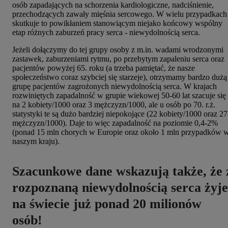
osób zapadających na schorzenia kardiologiczne, nadciśnienie,
przechodzących zawały mięśnia sercowego. W wielu przypadkach
skutkuje to powikłaniem stanowiącym niejako końcowy wspólny
etap różnych zaburzeń pracy serca - niewydolnością serca.
Jeżeli dołączymy do tej grupy osoby z m.in. wadami wrodzonymi
zastawek, zaburzeniami rytmu, po przebytym zapaleniu serca oraz
pacjentów powyżej 65. roku (a trzeba pamiętać, że nasze
społeczeństwo coraz szybciej się starzeje), otrzymamy bardzo dużą
grupę pacjentów zagrożonych niewydolnością serca. W krajach
rozwiniętych zapadalność w grupie wiekowej 50-60 lat szacuje się
na 2 kobiety/1000 oraz 3 mężczyzn/1000, ale u osób po 70. r.ż.
statystyki te są dużo bardziej niepokojące (22 kobiety/1000 oraz 27
mężczyzn/1000). Daje to więc zapadalność na poziomie 0,4-2%
(ponad 15 mln chorych w Europie oraz około 1 mln przypadków 
naszym kraju).
Szacunkowe dane wskazują także, że 
rozpoznaną niewydolnością serca żyje
na świecie już ponad 20 milionów
osób!