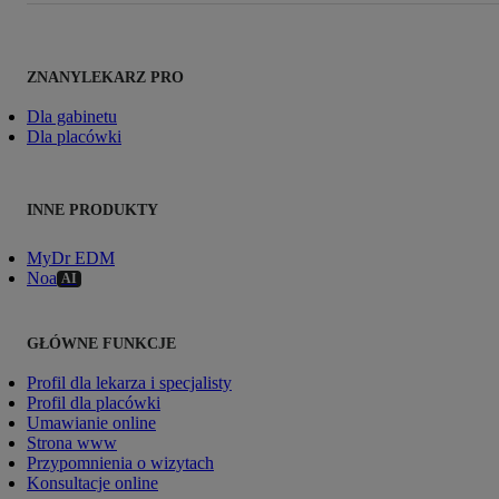
ZNANYLEKARZ PRO
Dla gabinetu
Dla placówki
INNE PRODUKTY
MyDr EDM
Noa
AI
GŁÓWNE FUNKCJE
Profil dla lekarza i specjalisty
Profil dla placówki
Umawianie online
Strona www
Przypomnienia o wizytach
Konsultacje online