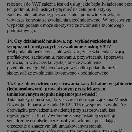
rejestracji do VAT zależna jest od usług jakie będą świadczone prz
ten podmiot. Jeśli usługi będą mieć na celu profilaktykę,
zachowanie, ratowanie, przywracanie i poprawie zdrowia, to
wówczas korzysta ze zwolnienia przedmiotowego. W przeciwnym
wypadku podatnik może skorzystać ze zwolnienia kwotowego -
podmiotowego.
14. Czy działalność naukowa, np. wykłady/szkolenia na
sympozjach medycznych są zwolnione z usług VAT?
Jeśli podatnik będzie w stanie wykazać, że te szkolenia służącą
profilaktyce, zachowaniu, ratowaniu, przywracaniu i poprawie
zdrowia, to wówczas korzystają one ze zwolnienia
przedmiotowego. W przeciwnym wypadku podatnik może
skorzystać ze zwolnienia kwotowego - podmiotowego.
15. Co z obowiązkiem rejestrowania kasy fiskalnej w gabinecie
(jednoosobowym), prowadzonym przez lekarza o
umiarkowanym stopniu niepełnosprawności?
Tutaj należy odnieść się do załącznika do rozporządzenia Ministra
Rozwoju i Finansów z dnia 16.12.2016 r. w sprawie zwolnień z
obowiązku prowadzenia ewidencji przy zastosowaniu kas
rejestrujących - II.51. Zwolnione z kasy fiskalnej są usługi
świadczone osobiście przez osoby niewidome, posiadające
orzeczenie o znacznym lub umiarkowanym stopniu
niepełnosprawności, które prowadzą samodzielnie działalność