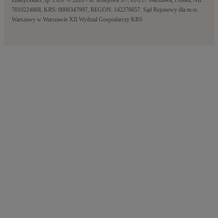
ZnanyLekarz Sp. z o.o. © 2026 - ul. Kolejowa 5/7, 01-217 Warszawa, Polska, NIP:
7010224868, KRS: 0000347997, REGON: 142276657. Sąd Rejonowy dla m.st.
Warszawy w Warszawie XII Wydział Gospodarczy KRS