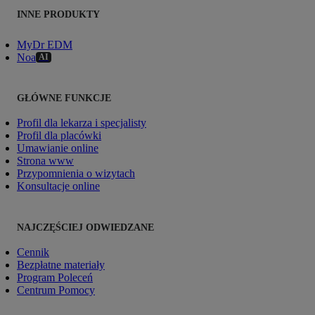
INNE PRODUKTY
MyDr EDM
Noa
AI
GŁÓWNE FUNKCJE
Profil dla lekarza i specjalisty
Profil dla placówki
Umawianie online
Strona www
Przypomnienia o wizytach
Konsultacje online
NAJCZĘŚCIEJ ODWIEDZANE
Cennik
Bezpłatne materiały
Program Poleceń
Centrum Pomocy