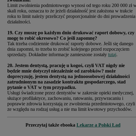
Limit zwolnienia podmiotowego wynosi od tego roku 200 000 zł 
skali roku, oznacza to że jeżeli działalność jest założona w trakcie
roku to limit należy przeliczyć proporcjonalnie do dni prowadzenia
działalności.
19. Czy muszę po każdym dniu drukować raport dobowy, czy
mogę to robić okresowo? Co jeśli zapomnę?
Tak trzeba codziennie drukować raporty dobowe. Jeśli się danego
dnia zapomni, to trzeba to zrobić kolejnego przed rozpoczęciem
sprzedaży. Dokładne informacje zamieszone zostały
tutaj
.
20. Jestem dentystą, pracuję u kogoś, czyli VAT nigdy nie
będzie mnie dotyczył niezależnie od zarobków? może
doprecyzuję, jestem dentystą na jednoosobowej działalności
zatrudnionym na zasadzie kontraktu gospodarczego, stad
pytanie o VAT w tym przypadku.
Usługi świadczone przez dentystów w zakresie opieki medycznej,
służące profilaktyce, zachowaniu, ratowaniu, przywracaniu i
poprawie zdrowia korzystają ze zwolnienia przedmiotowego, czyli
ze względu na rodzaj usług a nie ma limit kwotowy przychodów.
Przeczytaj także ebooka
Lekarze a Polski Ład