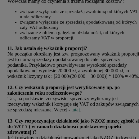
Wówczas mamy do czynienia z trzema rodzajami kosztów :
związane wyłącznie ze sprzedażą zwolnioną od których VAT
u nie odliczamy
związane wyłącznie ze sprzedażą opodatkowaną od których
cały VAT odliczamy
związane z obiema gałęziami działalności, od których
odliczamy VAT w proporcji.
11. Jak ustala się wskaźnik proporcji?
Na początku określany jest tzw. prognozowany wskaźnik proporcji
jest to iloraz sprzedaży opodatkowanej do całej sprzedaży
podatnika. Przykładowo przewidywana wysokość sprzedaży
opodatkowanej wyniesie 20 000 zł, a zwolnionej 30 000 zł, to
wskaźnik liczymy tak : [20 000/(20 000 + 30 000)] * 100% = 40%
12. Czy wskaźnik proporcji jest weryfikowany np. po
zakończeniu roku rozliczeniowego?
Tak, na podstawie rzeczywistej sprzedaży wyliczany jest
rzeczywisty wskaźnik i koryguje się VAT od zakupów związanych
ze sprzedażą mieszaną. Więcej -
tutaj
.
13. Czy rozpoczynając działalność jako NZOZ muszę zgłosić si
do VAT ? ( w ramach działalności podstawowej opieki
zdrowotnej )?
Jeśli mówimy o działalności prowadzonej jako NZOZ, to kwestia