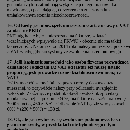
gospodarczą lub zatrudniają wyłącznie jednego pracownika
niewidomego posiadającego orzeczenie o znacznym lub
umiarkowanym stopniu niepełnosprawności.
16. Od kiedy jest obowiązek umieszczanie art. z ustawy o VAT
zamiast nr PKD?
PKD nigdy nie było umieszczane na fakturze, w latach
wcześniejszych wpisywało się PKWiU - obecnie nie ma takiej
konieczności. Natomiast od 2014 roku należy umieszczać podstaw
z VAT wtedy, gdy korzystamy ze zwolnienia przedmiotowego.
17. Jeśli leasinguję samochód jako osoba fizyczna prowadząca
działalność i odliczam 1/2 VAT od faktur też muszę ustalić
proporcję, jeśli prowadzę różne działalności: zwolnioną i z
VAT?
Jeśli samochód samochód jest przeznaczony do sprzedaży
mieszanej, to oczywiście należy przy odliczeniu uwzględnić
wskaźnik. Załóżmy, że podatnik określił wskaźnik sprzedaży
opodatkowanej na poziomie 60%, ma fakturę na części na kwotę
2000 zł netto, 460 zł VAT. Odliczanie VAT będzie w wysokości
60% * (230 * 50%) = 138 zł.
18. Ok, ale jeśli wybierze się zwolnienie podmiotowe, to są
graniczne kwoty, w przykładach nie było niczego o tym
zwolnieniu.