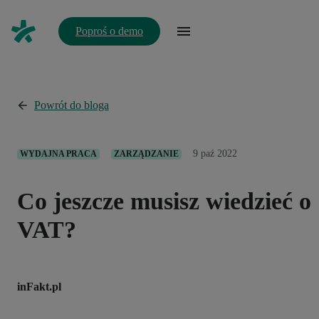
Poproś o demo
Powrót do bloga
9 paź 2022
WYDAJNA PRACA
ZARZĄDZANIE
Co jeszcze musisz wiedzieć o
VAT?
inFakt.pl