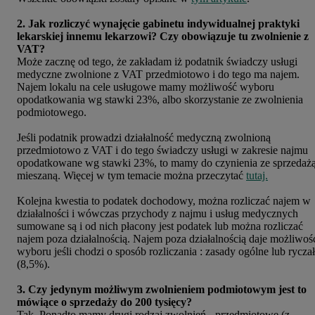
2. Jak rozliczyć wynajęcie gabinetu indywidualnej praktyki
lekarskiej innemu lekarzowi? Czy obowiązuje tu zwolnienie z
VAT?
Może zacznę od tego, że zakładam iż podatnik świadczy usługi
medyczne zwolnione z VAT przedmiotowo i do tego ma najem.
Najem lokalu na cele usługowe mamy możliwość wyboru
opodatkowania wg stawki 23%, albo skorzystanie ze zwolnienia
podmiotowego.
Jeśli podatnik prowadzi działalność medyczną zwolnioną
przedmiotowo z VAT i do tego świadczy usługi w zakresie najmu
opodatkowane wg stawki 23%, to mamy do czynienia ze sprzedaż
mieszaną. Więcej w tym temacie można przeczytać
tutaj.
Kolejna kwestia to podatek dochodowy, można rozliczać najem w
działalności i wówczas przychody z najmu i usług medycznych
sumowane są i od nich płacony jest podatek lub można rozliczać
najem poza działalnością. Najem poza działalnością daje możliwoś
wyboru jeśli chodzi o sposób rozliczania : zasady ogólne lub ryczał
(8,5%).
3. Czy jedynym możliwym zwolnieniem podmiotowym jest to
mówiące o sprzedaży do 200 tysięcy?
Tak. Ponadto mamy drugi rodzaj zwolnień - przedmiotowe (z