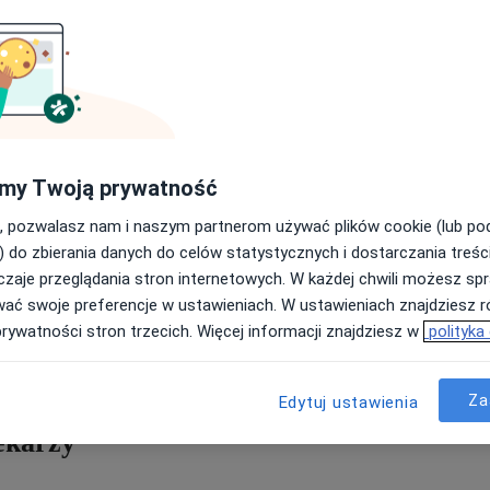
E
G
my Twoją prywatność
Wy
, pozwalasz nam i naszym partnerom używać plików cookie (lub p
Zn
i
) do zbierania danych do celów statystycznych i dostarczania treśc
z
zaje przeglądania stron internetowych. W każdej chwili możesz spr
zn
wać swoje preferencje w ustawieniach. W ustawieniach znajdziesz ró
prywatności stron trzecich. Więcej informacji znajdziesz w
polityka
macji o swoim problemie zdrowotnym przed wizytą u lekarza. Aż
t. Jaki jest wpływ pacjentów na proces leczenia? Przedstawiamy
ę My Pacjenci we współpracy z portalem ZnanyLekarz.pl.
Za
Edytuj ustawienia
lekarzy