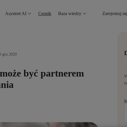
Asystent AI
Cennik
Baza wiedzy
Zarejestruj si
D
0 gru 2020
 może być partnerem
W
ania
o
I