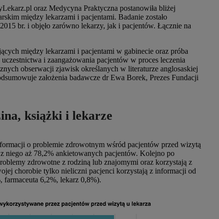
yLekarz.pl oraz Medycyna Praktyczna postanowiła bliżej
arskim między lekarzami i pacjentami. Badanie zostało
015 br. i objęło zarówno lekarzy, jak i pacjentów. Łącznie na
ących między lekarzami i pacjentami w gabinecie oraz próba
 uczestnictwa i zaangażowania pacjentów w proces leczenia
nych obserwacji zjawisk określanych w literaturze anglosaskiej
 podsumowuje założenia badawcze dr Ewa Borek, Prezes Fundacji
ina, książki i lekarze
formacji o problemie zdrowotnym wśród pacjentów przed wizytą
ta z niego aż 78,2% ankietowanych pacjentów. Kolejno po
 problemy zdrowotne z rodziną lub znajomymi oraz korzystają z
jej chorobie tylko nieliczni pacjenci korzystają z informacji od
, farmaceuta 6,2%, lekarz 0,8%).