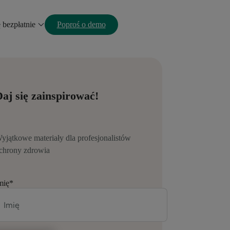
ę bezpłatnie
Poproś o demo
aj się zainspirować!
yjątkowe materiały dla profesjonalistów
chrony zdrowia
mię
*