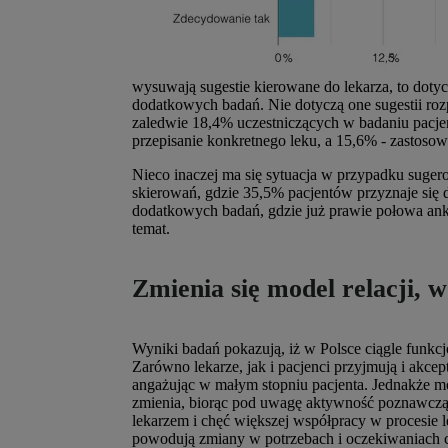
wysuwają sugestie kierowane do lekarza, to dotyc
dodatkowych badań. Nie dotyczą one sugestii roz
zaledwie 18,4% uczestniczących w badaniu pacje
przepisanie konkretnego leku, a 15,6% - zastosow
Nieco inaczej ma się sytuacja w przypadku suge
skierowań, gdzie 35,5% pacjentów przyznaje się
dodatkowych badań, gdzie już prawie połowa an
temat.
Zmienia się model relacji, 
Wyniki badań pokazują, iż w Polsce ciągle funkc
Zarówno lekarze, jak i pacjenci przyjmują i akcep
angażując w małym stopniu pacjenta. Jednakże m
zmienia, biorąc pod uwagę aktywność poznawczą p
lekarzem i chęć większej współpracy w procesie 
powodują zmiany w potrzebach i oczekiwaniach c