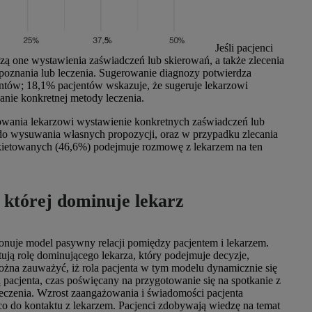
Jeśli pacjenci
zą one wystawienia zaświadczeń lub skierowań, a także zlecenia
poznania lub leczenia. Sugerowanie diagnozy potwierdza
ntów; 18,1% pacjentów wskazuje, że sugeruje lekarzowi
anie konkretnej metody leczenia.
rowania lekarzowi wystawienie konkretnych zaświadczeń lub
 do wysuwania własnych propozycji, oraz w przypadku zlecania
kietowanych (46,6%) podejmuje rozmowę z lekarzem na ten
w której dominuje lekarz
jonuje model pasywny relacji pomiędzy pacjentem i lekarzem.
tują rolę dominującego lekarza, który podejmuje decyzje,
ożna zauważyć, iż rola pacjenta w tym modelu dynamicznie się
acjenta, czas poświęcany na przygotowanie się na spotkanie z
leczenia. Wzrost zaangażowania i świadomości pacjenta
o do kontaktu z lekarzem. Pacjenci zdobywają wiedzę na temat