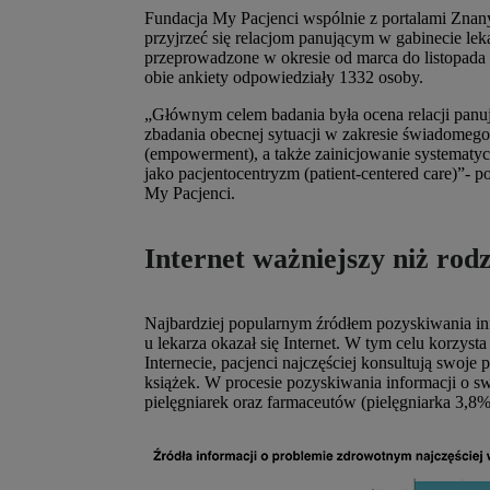
Fundacja My Pacjenci wspólnie z portalami Znan
przyjrzeć się relacjom panującym w gabinecie lek
przeprowadzone w okresie od marca do listopada 2
obie ankiety odpowiedziały 1332 osoby.
„Głównym celem badania była ocena relacji panuj
zbadania obecnej sytuacji w zakresie świadomego
(empowerment), a także zainicjowanie systematycz
jako pacjentocentryzm (patient-centered care)”-
My Pacjenci.
Internet ważniejszy niż rodz
Najbardziej popularnym źródłem pozyskiwania in
u lekarza okazał się Internet. W tym celu korzys
Internecie, pacjenci najczęściej konsultują swoje
książek. W procesie pozyskiwania informacji o swo
pielęgniarek oraz farmaceutów (pielęgniarka 3,8%