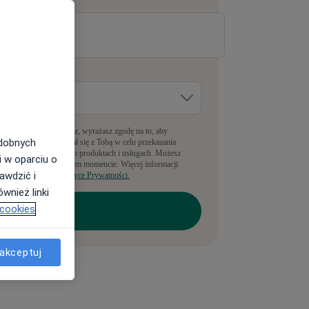
-mail
*
dzie pracujesz?
*
pełniając ten formularz, wyrażasz zgodę na to, aby
odobnych
anyLekarz kontaktował się z Tobą w celu przekazania
nformacji o powiązanych produktach i usługach. Możesz
i w oparciu o
rezygnować w dowolnym momencie. Więcej informacji
awdzić i
ajdziesz w naszej
Polityce Prywatności.
wnież linki
 cookies
akceptuj