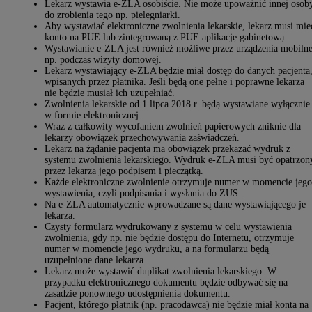
Lekarz wystawia e-ZLA osobiście. Nie może upoważnić innej osob
do zrobienia tego np. pielęgniarki.
Aby wystawiać elektroniczne zwolnienia lekarskie, lekarz musi mie
konto na PUE lub zintegrowaną z PUE aplikację gabinetową.
Wystawianie e-ZLA jest również możliwe przez urządzenia mobilne
np. podczas wizyty domowej.
Lekarz wystawiający e-ZLA będzie miał dostęp do danych pacjenta
wpisanych przez płatnika. Jeśli będą one pełne i poprawne lekarza
nie będzie musiał ich uzupełniać.
Zwolnienia lekarskie od 1 lipca 2018 r. będą wystawiane wyłącznie
w formie elektronicznej.
Wraz z całkowity wycofaniem zwolnień papierowych zniknie dla
lekarzy obowiązek przechowywania zaświadczeń.
Lekarz na żądanie pacjenta ma obowiązek przekazać wydruk z
systemu zwolnienia lekarskiego. Wydruk e-ZLA musi być opatrzon
przez lekarza jego podpisem i pieczątką.
Każde elektroniczne zwolnienie otrzymuje numer w momencie jego
wystawienia, czyli podpisania i wysłania do ZUS.
Na e-ZLA automatycznie wprowadzane są dane wystawiającego je
lekarza.
Czysty formularz wydrukowany z systemu w celu wystawienia
zwolnienia, gdy np. nie będzie dostępu do Internetu, otrzymuje
numer w momencie jego wydruku, a na formularzu będą
uzupełnione dane lekarza.
Lekarz może wystawić duplikat zwolnienia lekarskiego. W
przypadku elektronicznego dokumentu będzie odbywać się na
zasadzie ponownego udostępnienia dokumentu.
Pacjent, którego płatnik (np. pracodawca) nie będzie miał konta na