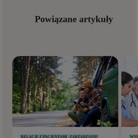
Powiązane artykuły
RELACJE Z PACJENTAMI
ZARZĄDZANIE
WYD