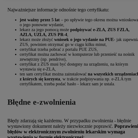
Najważniejsze informacje odnośnie tego certyfikatu:
jest ważny przez 5 lat
– po upływie tego okresu można wnioskow
o jego ponowne wydanie,
lekarz za jego pomocą może
podpisywać e-ZLA, ZUS FZLA,
AZLA, UZLA, ZUS PR-4
,
lekarz może złożyć
wniosek o jego wydanie na PUE
- jak zapewni
ZUS, powinien otrzymać go w ciągu kilku minut,
certyfikat trzeba pobrać z portalu PUE ZUS,
certyfikat można zachować w komputerze lub przenieść na nośnik
zewnętrzny (np. pendrive),
certyfikat z ZUS musi być dostępny na urządzeniu, na którym
wystawia się e-ZLA,
ten sam certyfikat można zainstalować
na wszystkich urządzeniac
z których się korzysta
, w trakcie podpisywania np. e-ZLA tym
certyfikatem, trzeba podać hasło - lekarz sam je ustala.
Błędne e-zwolnienia
Błędy zdarzają się każdemu. W przypadku zwolnienia - błędnie
wystawiony dokument należy niezwłocznie poprawić.
Poprawien
błędów w elektronicznym zwolnieniu lekarskim wymaga
wystawienia w formie elektronicznej
: