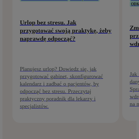
ODK
Urlop bez stresu. Jak
Zmi
przygotować swoją praktykę, żeby
prz
naprawdę odpocząć?
wdr
Planujesz urlop? Dowiedz się, jak
Jak
przygotować gabinet, skonfigurować
dan
kalendarz i zadbać o pacjentów, by
Spr
odpocząć bez stresu. Przeczytaj
wdr
praktyczny poradnik dla lekarzy i
na n
specjalistów.