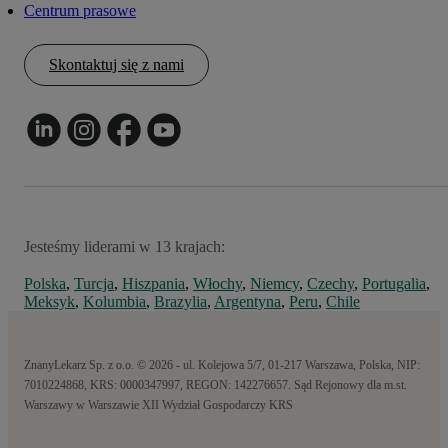
Centrum prasowe
Skontaktuj się z nami
Jesteśmy liderami w 13 krajach:
Polska
,
Turcja
,
Hiszpania
,
Włochy
,
Niemcy
,
Czechy
,
Portugalia
,
Meksyk
,
Kolumbia
,
Brazylia
,
Argentyna
,
Peru
,
Chile
ZnanyLekarz Sp. z o.o. © 2026 - ul. Kolejowa 5/7, 01-217 Warszawa, Polska, NIP:
7010224868, KRS: 0000347997, REGON: 142276657. Sąd Rejonowy dla m.st.
Warszawy w Warszawie XII Wydział Gospodarczy KRS