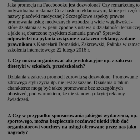
Jaka promocja na Faceboooku jest dozwolona? Czy remarketing to
indywidualna reklama? Co z hasłem reklamowym, które jest części
nazwy placówki medycznej? Szczegółowe aspekty prawne
promowania usług medycznych wzbudzają wiele wątpliwości -
które działania są w pełni zgodne z ustawą o działalności leczniczej
a jakie są obarczone ryzykiem złamania prawa? Sprawdź
odpowiedzi na pytania związane z zakazem reklamy, zadane
prawnikom
z Kancelarii Domański, Zakrzewski, Palinka w rama
szkolenia internetowego 22 lutego 2016 r.
1. Czy można organizować akcje edukacyjne np. z zakresu
dietetyki w szkołach, przedszkolach?
Działania z zakresu promocji zdrowia są dozwolone. Promowanie
zdrowego stylu życia itp. nie jest zakazane. Działania o takim
charakterze mogą być także promowane bez szczególnych
obostrzeń, pod warunkiem, że nie stanowią ukrytej reklamy
świadczeń.
2. Czy w przypadku sponsorowania jakiegoś wydarzenia, np.
sportowego, można bezpiecznie rozdawać ulotki i/lub dać
organizatorowi vouchery na usługi oferowane przez nas jako
nagrody?