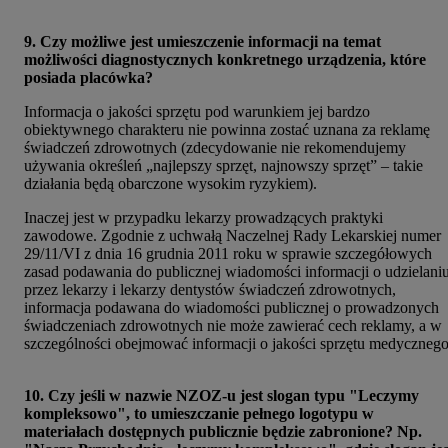
9. Czy możliwe jest umieszczenie informacji na temat
możliwości diagnostycznych konkretnego urządzenia, które
posiada placówka?
Informacja o jakości sprzętu pod warunkiem jej bardzo
obiektywnego charakteru nie powinna zostać uznana za reklamę
świadczeń zdrowotnych (zdecydowanie nie rekomendujemy
używania określeń „najlepszy sprzęt, najnowszy sprzęt” – takie
działania będą obarczone wysokim ryzykiem).
Inaczej jest w przypadku lekarzy prowadzących praktyki
zawodowe. Zgodnie z uchwałą Naczelnej Rady Lekarskiej numer
29/11/VI z dnia 16 grudnia 2011 roku w sprawie szczegółowych
zasad podawania do publicznej wiadomości informacji o udzielani
przez lekarzy i lekarzy dentystów świadczeń zdrowotnych,
informacja podawana do wiadomości publicznej o prowadzonych
świadczeniach zdrowotnych nie może zawierać cech reklamy, a w
szczególności obejmować informacji o jakości sprzętu medycznego
10. Czy jeśli w nazwie NZOZ-u jest slogan typu "Leczymy
kompleksowo", to umieszczanie pełnego logotypu w
materiałach dostępnych publicznie będzie zabronione? Np.