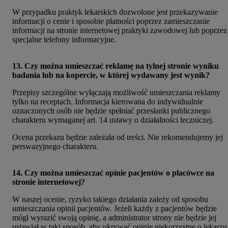
W przypadku praktyk lekarskich dozwolone jest przekazywanie
informacji o cenie i sposobie płatności poprzez zamieszczanie
informacji na stronie internetowej praktyki zawodowej lub poprzez
specjalne telefony informacyjne.
13. Czy można umieszczać reklamę na tylnej stronie wyniku
badania lub na kopercie, w której wydawany jest wynik?
Przepisy szczególne wyłączają możliwość umieszczania reklamy
tylko na receptach. Informacja kierowana do indywidualnie
oznaczonych osób nie będzie spełniać przesłanki publicznego
charakteru wymaganej art. 14 ustawy o działalności leczniczej.
Ocena przekazu będzie zależała od treści. Nie rekomendujemy jej
perswazyjnego charakteru.
14. Czy można umieszczać opinie pacjentów o placówce na
stronie internetowej?
W naszej ocenie, ryzyko takiego działania zależy od sposobu
umieszczania opinii pacjentów. Jeżeli każdy z pacjentów będzie
mógł wyrazić swoją opinię, a administrator strony nie będzie jej
ustawiał w taki sposób, aby ukrywać opinie niekorzystne o lekarzu