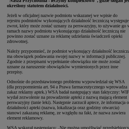
"Nasza Przychodnia - leczymy kompleksowo", gdzie slogan jes
określony statutem działalności.
Jeżeli w oficjalnej nazwie podmiotu wskazanej we wpisie do
rejestru podmiotów wykonujących działalność leczniczą występuje
zwrot, który może zostać uznany za perswazyjny, to używanie go 
ramach nazwy podmiotu wykonującego działalność leczniczą nie
powinno zostać uznane za reklamę udzielania świadczeń opieki
zdrowotnej.
Należy przypomnieć, że podmiot wykonujący działalność lecznicz
ma obowiązek podawania swojej nazwy w informacji publicznej.
Zgodnie z przepisami wypełnianie obowiązku nie może zostać
uznane za naruszenie obowiązków wymienionych przez inne
przepisy.
Odnośnie do przedstawionego problemu wypowiedział się WSA
(dla przypomnienia art. 94 a Prawa farmaceutycznego wprowadza
zakaz reklamy aptek.) WSA badał następujący stan faktyczny: WI
wydał zezwolenie na prowadzenie apteki z nazwą mającą element
perswazyjny (tanie leki). Następnie zarzucił aptece, że informacja o
działalności apteki (nazwa, lokalizacja oraz godziny otwarcia)
stanowi zakazaną reklamę, ze względu na fakt, że nazwa zawiera
element reklamowy.
WSA wskazał następująco: „Nie można umożliwiać przedsiębiorc