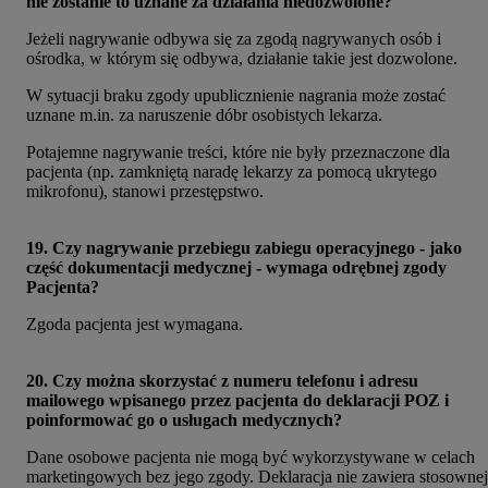
nie zostanie to uznane za działania niedozwolone?
Jeżeli nagrywanie odbywa się za zgodą nagrywanych osób i
ośrodka, w którym się odbywa, działanie takie jest dozwolone.
W sytuacji braku zgody upublicznienie nagrania może zostać
uznane m.in. za naruszenie dóbr osobistych lekarza.
Potajemne nagrywanie treści, które nie były przeznaczone dla
pacjenta (np. zamkniętą naradę lekarzy za pomocą ukrytego
mikrofonu), stanowi przestępstwo.
19. Czy nagrywanie przebiegu zabiegu operacyjnego - jako
część dokumentacji medycznej - wymaga odrębnej zgody
Pacjenta?
Zgoda pacjenta jest wymagana.
20. Czy można skorzystać z numeru telefonu i adresu
mailowego wpisanego przez pacjenta do deklaracji POZ i
poinformować go o usługach medycznych?
Dane osobowe pacjenta nie mogą być wykorzystywane w celach
marketingowych bez jego zgody. Deklaracja nie zawiera stosownej