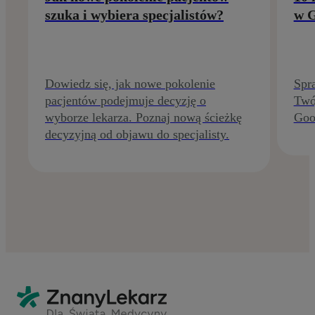
szuka i wybiera specjalistów?
w G
Dowiedz się, jak nowe pokolenie
Spra
pacjentów podejmuje decyzję o
Twój
wyborze lekarza. Poznaj nową ścieżkę
Goo
decyzyjną od objawu do specjalisty.