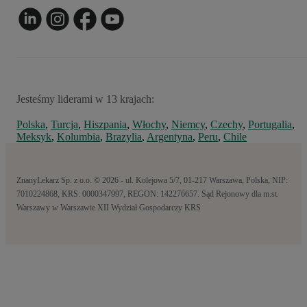
Jesteśmy liderami w 13 krajach:
Polska
,
Turcja
,
Hiszpania
,
Włochy
,
Niemcy
,
Czechy
,
Portugalia
,
Meksyk
,
Kolumbia
,
Brazylia
,
Argentyna
,
Peru
,
Chile
ZnanyLekarz Sp. z o.o. © 2026 - ul. Kolejowa 5/7, 01-217 Warszawa, Polska, NIP:
7010224868, KRS: 0000347997, REGON: 142276657. Sąd Rejonowy dla m.st.
Warszawy w Warszawie XII Wydział Gospodarczy KRS