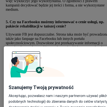
więc wykluczyć jego wykorzystania. O zgodności z prawem
kampanii decydować będzie jej treści i forma, a nie wykorzystane
medium.
5. Czy na Facebooku możemy informować o cenie usługi, np.
pakiecie rehabilitacji w tańszej cenie?
Używanie FB jest dopuszczalne. Strona taka może być prowadzon
także jako fanpage na Facebooku lub innych portalu
społecznościowym. Dozwolone jest przekazywanie informacji o
cenach usług, pod warunkiem zachowania obiektywnego charakte
informacji o przecenie.
6. Co w przypadku kuponów promocyjnych na Grouponie,
które często wykorzystywane są przez jednostki medyczne?
Czy są one obarczone dużym, czy niskim ryzykiem?
Oferty stosowane w ramach serwisu Groupon mają charakter silnie
perswazyjny, nastawione są na podkreślanie zalet i wyjątkowości
Szanujemy Twoją prywatność
składowych usług. W związku z tym ryzyko uznania takiego
działania za naruszenie przepisów regulujących zakaz reklamy
Akceptując, pozwalasz nam i naszym partnerom używać plików
świadczeń zdrowotnych należy uznać za istotne.
podobnych technologii) do zbierania danych do celów statyst