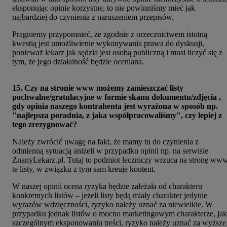
eksponując opinie korzystne, to nie powinniśmy mieć jak
najbardziej do czynienia z naruszeniem przepisów.
Pragniemy przypomnieć, że zgodnie z orzecznictwem istotną
kwestią jest umożliwienie wykonywania prawa do dyskusji,
ponieważ lekarz jak sędzia jest osobą publiczną i musi liczyć się z
tym, że jego działalność będzie oceniana.
15. Czy na stronie www możemy zamieszczać listy
pochwalne/gratulacyjne w formie skanu dokumentu/zdjęcia ,
gdy opinia naszego kontrahenta jest wyrażona w sposób np.
"najlepsza poradnia, z jaka współpracowaliśmy", czy lepiej z
tego zrezygnować?
Należy zwrócić uwagę na fakt, że mamy tu do czynienia z
odmienną sytuacją aniżeli w przypadku opinii np. na serwisie
ZnanyLekarz.pl. Tutaj to podmiot leczniczy wrzuca na stronę ww
te listy, w związku z tym sam kreuje kontent.
W naszej opinii ocena ryzyka będzie zależała od charakteru
konkretnych listów – jeżeli listy będą miały charakter jedynie
wyrazów wdzięczności, ryzyko należy uznać za niewielkie. W
przypadku jednak listów o mocno marketingowym charakterze, jak
szczególnym eksponowaniu treści, ryzyko należy uznać za wyższe