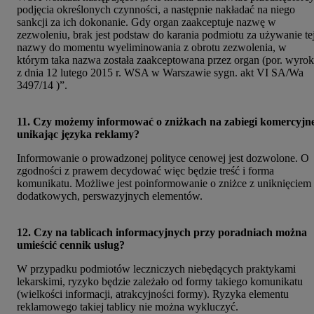
podjęcia określonych czynności, a następnie nakładać na niego
sankcji za ich dokonanie. Gdy organ zaakceptuje nazwę w
zezwoleniu, brak jest podstaw do karania podmiotu za używanie te
nazwy do momentu wyeliminowania z obrotu zezwolenia, w
którym taka nazwa została zaakceptowana przez organ (por. wyrok
z dnia 12 lutego 2015 r. WSA w Warszawie sygn. akt VI SA/Wa
3497/14 )”.
11. Czy możemy informować o zniżkach na zabiegi komercyjne
unikając języka reklamy?
Informowanie o prowadzonej polityce cenowej jest dozwolone. O
zgodności z prawem decydować więc będzie treść i forma
komunikatu. Możliwe jest poinformowanie o zniżce z uniknięciem
dodatkowych, perswazyjnych elementów.
12. Czy na tablicach informacyjnych przy poradniach można
umieścić cennik usług?
W przypadku podmiotów leczniczych niebędących praktykami
lekarskimi, ryzyko będzie zależało od formy takiego komunikatu
(wielkości informacji, atrakcyjności formy). Ryzyka elementu
reklamowego takiej tablicy nie można wykluczyć.