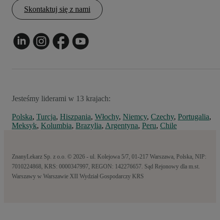
Skontaktuj się z nami
Jesteśmy liderami w 13 krajach:
Polska
,
Turcja
,
Hiszpania
,
Włochy
,
Niemcy
,
Czechy
,
Portugalia
,
Meksyk
,
Kolumbia
,
Brazylia
,
Argentyna
,
Peru
,
Chile
ZnanyLekarz Sp. z o.o. © 2026 - ul. Kolejowa 5/7, 01-217 Warszawa, Polska, NIP:
7010224868, KRS: 0000347997, REGON: 142276657. Sąd Rejonowy dla m.st.
Warszawy w Warszawie XII Wydział Gospodarczy KRS