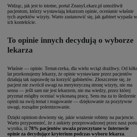
Widząc, jak jest to istotne, portal ZnanyLekarz.pl umożliwił
pacjentom, którzy wystawiają lekarzom opinie, ocenianie właśnie
tych aspektów wizyty. Warto zastanowić się, jak gabinet wypada 
ich kontekście.
To opinie innych decydują o wyborze
lekarza
Właśnie — opinie. Temat-rzeka, dla wielu wciąż drażliwy. Od kilk
lat przekonujemy lekarzy, że opinie wystawiane przez pacjentów
działają tak naprawdę na korzyść gabinetów. Złoszczenie się, że
pacjent nie zwrócił uwagi na merytoryczną stronę wizyty, nie ma
sensu — jeśli sam nie jest lekarzem, nie ma wiedzy, przez której
pryzmat mógłby oceniać wykonaną pracę. Sens ma za to śledzenie
opinii na swój temat i reagowanie — dziękowanie za pozytywne
uwagi, rozsądne polemizowanie.
Dzięki opiniom dowiemy się, jakie wrażenie robimy na pacjencie.
Warto przypomnieć, że z ankiety przeprowadzonej przez nasz porta
wynika, iż
78% pacjentów uważa przeczytane w Internecie
opinie za decydujące kryterium podczas wyboru lekarza
.