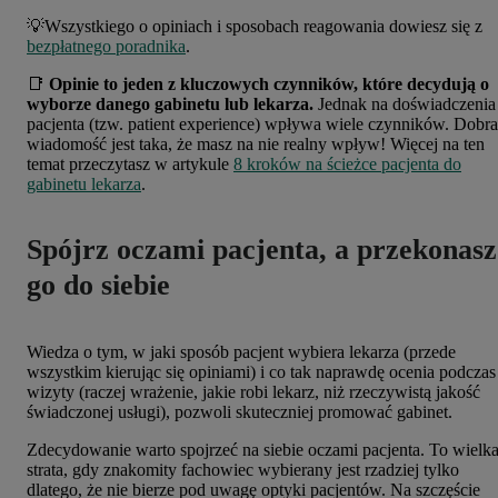
💡Wszystkiego o opiniach i sposobach reagowania dowiesz się z
bezpłatnego poradnika
.
📑
Opinie to jeden z kluczowych czynników, które decydują o
wyborze danego gabinetu lub lekarza.
Jednak na doświadczenia
pacjenta (tzw. patient experience) wpływa wiele czynników. Dobra
wiadomość jest taka, że masz na nie realny wpływ! Więcej na ten
temat przeczytasz w artykule
8 kroków na ścieżce pacjenta do
gabinetu lekarza
.
Spójrz oczami pacjenta, a przekonasz
go do siebie
Wiedza o tym, w jaki sposób pacjent wybiera lekarza (przede
wszystkim kierując się opiniami) i co tak naprawdę ocenia podczas
wizyty (raczej wrażenie, jakie robi lekarz, niż rzeczywistą jakość
świadczonej usługi), pozwoli skuteczniej promować gabinet.
Zdecydowanie warto spojrzeć na siebie oczami pacjenta. To wielk
strata, gdy znakomity fachowiec wybierany jest rzadziej tylko
dlatego, że nie bierze pod uwagę optyki pacjentów. Na szczęście