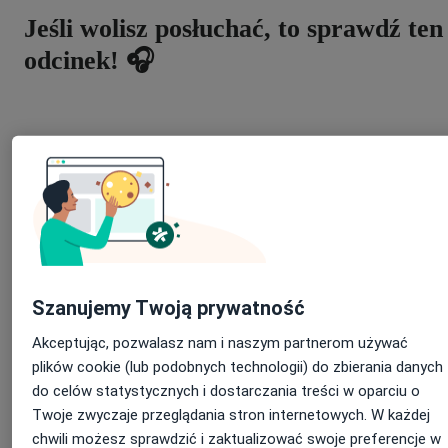
Jeśli wolisz posłuchać, to sprawdź ten
odcinek! 🎧
Szanujemy Twoją prywatność
Pacjent i lekarz patrzą inaczej
Akceptując, pozwalasz nam i naszym partnerom używać
plików cookie (lub podobnych technologii) do zbierania danych
Wielu lekarzy wychodzi z błędnego przekonania, że potencjalny
do celów statystycznych i dostarczania treści w oparciu o
pacjent sam rozpozna najlepszy gabinet i dokona racjonalnego
wyboru. Jakość nie wymaga reklamy, prawda? Okazuje się, że
Twoje zwyczaje przeglądania stron internetowych. W każdej
nieprawda - przynajmniej na rynku usług medycznych. Pacjenci i
chwili możesz sprawdzić i zaktualizować swoje preferencje w
lekarze oceniają jakość w zupełnie inny sposób.