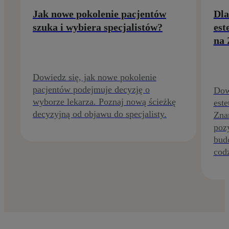
Jak nowe pokolenie pacjentów
Dla
szuka i wybiera specjalistów?
est
na 
Dowiedz się, jak nowe pokolenie
pacjentów podejmuje decyzję o
Dow
wyborze lekarza. Poznaj nową ścieżkę
este
decyzyjną od objawu do specjalisty.
Zna
poz
budo
codz