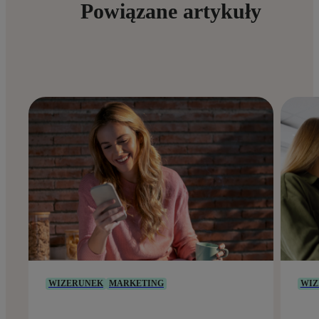
Powiązane artykuły
WIZERUNEK
MARKETING
WIZ