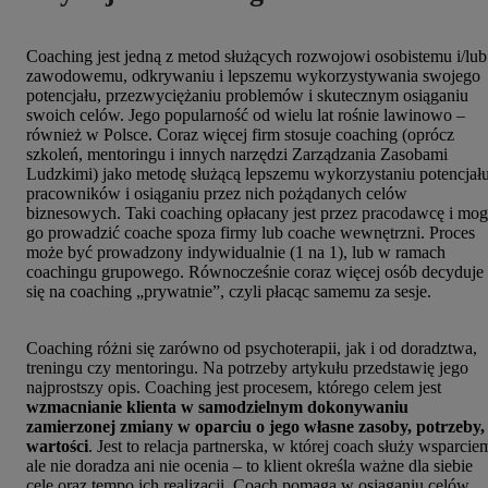
Coaching jest jedną z metod służących rozwojowi osobistemu i/lub
zawodowemu, odkrywaniu i lepszemu wykorzystywania swojego
potencjału, przezwyciężaniu problemów i skutecznym osiąganiu
swoich celów. Jego popularność od wielu lat rośnie lawinowo –
również w Polsce. Coraz więcej firm stosuje coaching (oprócz
szkoleń, mentoringu i innych narzędzi Zarządzania Zasobami
Ludzkimi) jako metodę służącą lepszemu wykorzystaniu potencjał
pracowników i osiąganiu przez nich pożądanych celów
biznesowych. Taki coaching opłacany jest przez pracodawcę i mo
go prowadzić coache spoza firmy lub coache wewnętrzni. Proces
może być prowadzony indywidualnie (1 na 1), lub w ramach
coachingu grupowego. Równocześnie coraz więcej osób decyduje
się na coaching „prywatnie”, czyli płacąc samemu za sesje.
Coaching różni się zarówno od psychoterapii, jak i od doradztwa,
treningu czy mentoringu. Na potrzeby artykułu przedstawię jego
najprostszy opis. Coaching jest procesem, którego celem jest
wzmacnianie klienta w samodzielnym dokonywaniu
zamierzonej zmiany w oparciu o jego własne zasoby, potrzeby,
wartości
. Jest to relacja partnerska, w której coach służy wsparcie
ale nie doradza ani nie ocenia – to klient określa ważne dla siebie
cele oraz tempo ich realizacji. Coach pomaga w osiąganiu celów