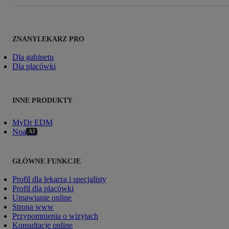
ZNANYLEKARZ PRO
Dla gabinetu
Dla placówki
INNE PRODUKTY
MyDr EDM
Noa
AI
GŁÓWNE FUNKCJE
Profil dla lekarza i specjalisty
Profil dla placówki
Umawianie online
Strona www
Przypomnienia o wizytach
Konsultacje online