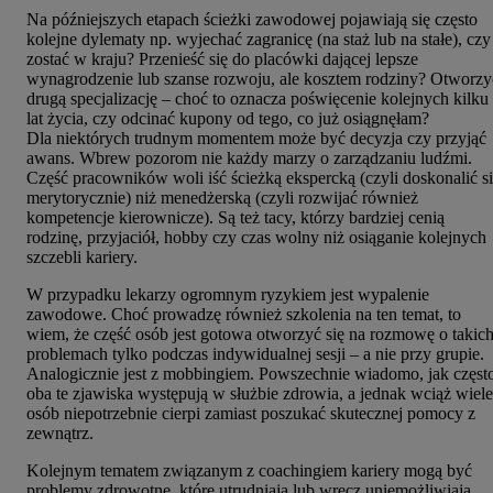
Na późniejszych etapach ścieżki zawodowej pojawiają się często
kolejne dylematy np. wyjechać zagranicę (na staż lub na stałe), czy
zostać w kraju? Przenieść się do placówki dającej lepsze
wynagrodzenie lub szanse rozwoju, ale kosztem rodziny? Otworzy
drugą specjalizację – choć to oznacza poświęcenie kolejnych kilku
lat życia, czy odcinać kupony od tego, co już osiągnęłam?
Dla niektórych trudnym momentem może być decyzja czy przyjąć
awans. Wbrew pozorom nie każdy marzy o zarządzaniu ludźmi.
Część pracowników woli iść ścieżką ekspercką (czyli doskonalić s
merytorycznie) niż menedżerską (czyli rozwijać również
kompetencje kierownicze). Są też tacy, którzy bardziej cenią
rodzinę, przyjaciół, hobby czy czas wolny niż osiąganie kolejnych
szczebli kariery.
W przypadku lekarzy ogromnym ryzykiem jest wypalenie
zawodowe. Choć prowadzę również szkolenia na ten temat, to
wiem, że część osób jest gotowa otworzyć się na rozmowę o takic
problemach tylko podczas indywidualnej sesji – a nie przy grupie.
Analogicznie jest z mobbingiem. Powszechnie wiadomo, jak częst
oba te zjawiska występują w służbie zdrowia, a jednak wciąż wiele
osób niepotrzebnie cierpi zamiast poszukać skutecznej pomocy z
zewnątrz.
Kolejnym tematem związanym z coachingiem kariery mogą być
problemy zdrowotne, które utrudniają lub wręcz uniemożliwiają