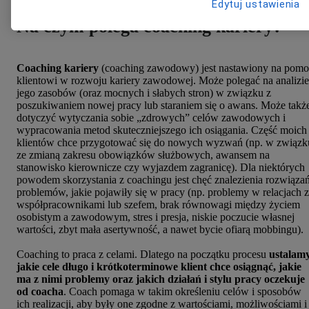
Edytuj ustawienia
Na czym polega coaching kariery?
Coaching kariery
(coaching zawodowy) jest nastawiony na pomo
klientowi w rozwoju kariery zawodowej. Może polegać na analizie
jego zasobów (oraz mocnych i słabych stron) w związku z
poszukiwaniem nowej pracy lub staraniem się o awans. Może takż
dotyczyć wytyczania sobie „zdrowych” celów zawodowych i
wypracowania metod skuteczniejszego ich osiągania. Część moich
klientów chce przygotować się do nowych wyzwań (np. w związk
ze zmianą zakresu obowiązków służbowych, awansem na
stanowisko kierownicze czy wyjazdem zagranicę). Dla niektórych
powodem skorzystania z coachingu jest chęć znalezienia rozwiąza
problemów, jakie pojawiły się w pracy (np. problemy w relacjach 
współpracownikami lub szefem, brak równowagi między życiem
osobistym a zawodowym, stres i presja, niskie poczucie własnej
wartości, zbyt mała asertywność, a nawet bycie ofiarą mobbingu).
Coaching to praca z celami. Dlatego na początku procesu
ustalamy
jakie cele długo i krótkoterminowe klient chce osiągnąć, jakie
ma z nimi problemy oraz jakich działań i stylu pracy oczekuje
od coacha
. Coach pomaga w takim określeniu celów i sposobów
ich realizacji, aby były one zgodne z wartościami, możliwościami i