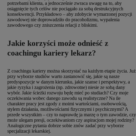
potrzebami klienta, a jednocześnie zwraca uwagę na to, aby
osiągnięcie tych celów nie pociągało za sobą destrukcyjnych
konsekwencji. Przykładowo – aby zdobycie wymarzonej pozycji
zawodowej nie doprowadziło do pracoholizmu, wypalenia
zawodowego czy zniszczenia relacji z bliskimi.
Jakie korzyści może odnieść z
coachingu kariery lekarz?
Z coachingu kariery można skorzystać na każdym etapie życia. Już
przy wyborze studiów warto zastanowić się, jakie są nasze
predyspozycje w danym kierunku, jakie szanse i perspektywy, a
jakie ryzyka i zagrożenia (np. zdrowotne) niesie ze sobą dany
wybór. Jakie ścieżki rozwoju będę mieć po studiach? Czy moje
oczekiwania wobec danego zawodu są realistyczne? Na ile
charakter pracy jest zgody z moimi wartościami, osobowością,
stylem działania, możliwościami fizycznymi i psychicznymi? A
przede wszystkim – czy to naprawdę ja marzę o tym zawodzie, czy
może ulegam presji, oczekiwaniom czy aspiracjom mojej rodziny?
Analogiczne pytania dobrze sobie znów zadać przy wyborze
specjalizacji lekarskiej.