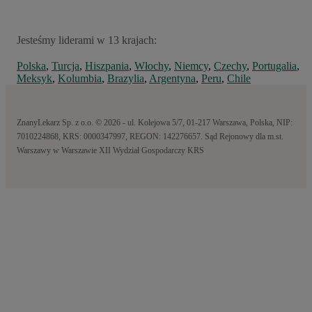
Jesteśmy liderami w 13 krajach:
Polska
,
Turcja
,
Hiszpania
,
Włochy
,
Niemcy
,
Czechy
,
Portugalia
,
Meksyk
,
Kolumbia
,
Brazylia
,
Argentyna
,
Peru
,
Chile
ZnanyLekarz Sp. z o.o. © 2026 - ul. Kolejowa 5/7, 01-217 Warszawa, Polska, NIP:
7010224868, KRS: 0000347997, REGON: 142276657. Sąd Rejonowy dla m.st.
Warszawy w Warszawie XII Wydział Gospodarczy KRS