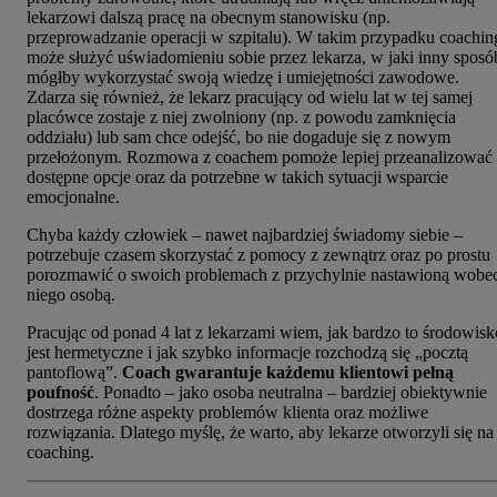
lekarzowi dalszą pracę na obecnym stanowisku (np.
przeprowadzanie operacji w szpitalu). W takim przypadku coachin
może służyć uświadomieniu sobie przez lekarza, w jaki inny sposó
mógłby wykorzystać swoją wiedzę i umiejętności zawodowe.
Zdarza się również, że lekarz pracujący od wielu lat w tej samej
placówce zostaje z niej zwolniony (np. z powodu zamknięcia
oddziału) lub sam chce odejść, bo nie dogaduje się z nowym
przełożonym. Rozmowa z coachem pomoże lepiej przeanalizować
dostępne opcje oraz da potrzebne w takich sytuacji wsparcie
emocjonalne.
Chyba każdy człowiek – nawet najbardziej świadomy siebie –
potrzebuje czasem skorzystać z pomocy z zewnątrz oraz po prostu
porozmawić o swoich problemach z przychylnie nastawioną wobe
niego osobą.
Pracując od ponad 4 lat z lekarzami wiem, jak bardzo to środowisk
jest hermetyczne i jak szybko informacje rozchodzą się „pocztą
pantoflową”.
Coach gwarantuje każdemu klientowi pełną
poufność
. Ponadto – jako osoba neutralna – bardziej obiektywnie
dostrzega różne aspekty problemów klienta oraz możliwe
rozwiązania. Dlatego myślę, że warto, aby lekarze otworzyli się na
coaching.