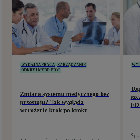
WYDAJNA PRACA
ZARZĄDZANIE
WYD
ODKRYJ MYDR EDM
Top
Zmiana systemu medycznego bez
szc
przestoju? Tak wygląda
E
wdrożenie krok po kroku
Spr