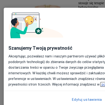
stosuje się terapie
behawioralne,
farmakoterapię
(leczeniem z
wyboru są leki
antycholinergiczn
blokujące
receptory
muskarynowe w
pęcherzu
moczowym) i
Szanujemy Twoją prywatność
zmianę stylu życia
Niestety, jest to
Akceptując, pozwalasz nam i naszym partnerom używać plików
choroba tak
podobnych technologii) do zbierania danych do celów statyst
wstydliwa, że
ocenia się, że tylk
dostarczania treści w oparciu o Twoje zwyczaje przeglądania
33% pacjentów n
internetowych. W każdej chwili możesz sprawdzić i zaktualiz
nią cierpiących
preferencje w ustawieniach. W ustawieniach znajdziesz również
szuka pomocy
lekarskiej. Co
prywatności stron trzecich. Więcej informacji znajdziesz w
po
więcej, ponad 50
pacjentów
przyjmujących lek
Edytuj ustawienia
antycholinergiczn
przerywa terapię