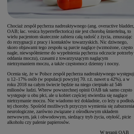
Chociaż zespół pęcherza nadreaktywnego (ang. overactive bladder,
OAB; łac. vesica hyperreflectorica) nie jest chorobą śmiertelną, to
wielu pacjentom skutecznie zabiera całą radość z życia, zmuszając
do rezygnacji z pracy i kontaktów towarzyskich. Nic dziwnego,
skoro objawami tego zespołu są parcie naglące (wzmożone, często
nagłe, niewspółmierne do wypełnienia pęcherza odczucie potrzeby
oddania moczu), czasami z towarzyszącym naglącym
nietrzymaniem moczu, a także częstomocz dzienny i nocny.
Ocenia się, że w Polsce zespół pęcherza nadreaktywnego występuj
u 12–17% osób (w populacji powyżej 70. r.ż. nawet u 42%), a w
roku 2018 na całym świecie będzie na niego cierpiało aż 546
milionów ludzi. Wbrew powszechnej opinii OAB tak samo często
występuje u obu płci, ale u kobiet częściej stwierdza się naglące
nietrzymanie moczu. Nie wiadomo też dokładnie, co leży u podłoż
tej choroby. Spośród możliwych przyczyn wymienia się zaburzeni
neurologiczne, zarówno związane z ośrodkowym układem
nerwowym, jak i obwodowym, siedzący tryb życia, otyłość, picie
alkoholu czy palenie papierosów.
W terapii OAB