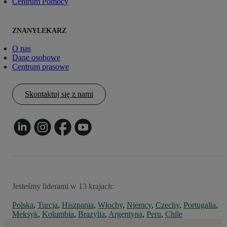
Centrum Pomocy
ZNANYLEKARZ
O nas
Dane osobowe
Centrum prasowe
Skontaktuj się z nami
Jesteśmy liderami w 13 krajach:
Polska
,
Turcja
,
Hiszpania
,
Włochy
,
Niemcy
,
Czechy
,
Portugalia
,
Meksyk
,
Kolumbia
,
Brazylia
,
Argentyna
,
Peru
,
Chile