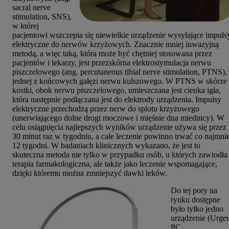
sacral nerve
stimulation, SNS),
w której
pacjentowi wszczepia się niewielkie urządzenie wysyłające impuls
elektryczne do nerwów krzyżowych. Znacznie mniej inwazyjną
metodą, a więc taką, która może być chętniej stosowana przez
pacjentów i lekarzy, jest przezskórna elektrostymulacja nerwu
piszczelowego (ang. percutaneous tibial nerve stimulation, PTNS),
jednej z końcowych gałęzi nerwu kulszowego. W PTNS w skórze
kostki, obok nerwu piszczelowego, umieszczana jest cienka igła,
która następnie podłączana jest do elektrody urządzenia. Impulsy
elektryczne przechodzą przez nerw do splotu krzyżowego
(unerwiającego dolne drogi moczowe i mięśnie dna miednicy). W
celu osiągnięcia najlepszych wyników urządzenie używa się przez
30 minut raz w tygodniu, a całe leczenie powinno trwać co najmnie
12 tygodni. W badaniach klinicznych wykazano, że jest to
skuteczna metoda nie tylko w przypadku osób, u których zawiodła
terapia farmakologiczna, ale także jako leczenie wspomagające,
dzięki któremu można zmniejszyć dawki leków.
Do tej pory na
rynku dostępne
było tylko jedno
urządzenie (Urge
PC