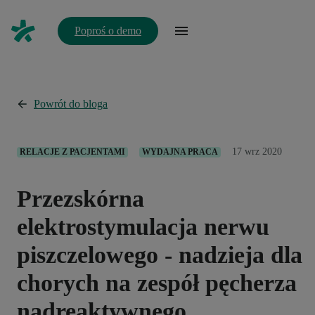
Poproś o demo
Powrót do bloga
17 wrz 2020
RELACJE Z PACJENTAMI
WYDAJNA PRACA
Przezskórna
elektrostymulacja nerwu
piszczelowego - nadzieja dla
chorych na zespół pęcherza
nadreaktywnego