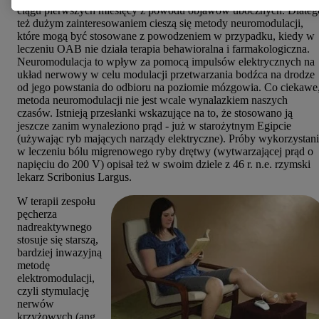
ciągu pierwszych miesięcy z powodu objawów ubocznych. Dlateg
też dużym zainteresowaniem cieszą się metody neuromodulacji,
które mogą być stosowane z powodzeniem w przypadku, kiedy w
leczeniu OAB nie działa terapia behawioralna i farmakologiczna.
Neuromodulacja to wpływ za pomocą impulsów elektrycznych na
układ nerwowy w celu modulacji przetwarzania bodźca na drodze
od jego powstania do odbioru na poziomie mózgowia. Co ciekawe
metoda neuromodulacji nie jest wcale wynalazkiem naszych
czasów. Istnieją przesłanki wskazujące na to, że stosowano ją
jeszcze zanim wynaleziono prąd - już w starożytnym Egipcie
(używając ryb mających narządy elektryczne). Próby wykorzystan
w leczeniu bólu migrenowego ryby drętwy (wytwarzającej prąd o
napięciu do 200 V) opisał też w swoim dziele z 46 r. n.e. rzymski
lekarz Scribonius Largus.
W terapii zespołu
pęcherza
nadreaktywnego
stosuje się starszą,
bardziej inwazyjną
metodę
elektromodulacji,
czyli stymulację
nerwów
krzyżowych (ang.