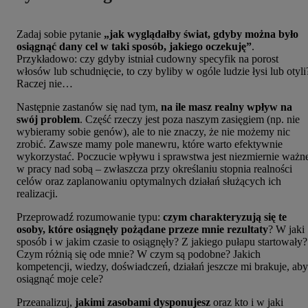
Zadaj sobie pytanie
„jak wyglądałby świat, gdyby można było
osiągnąć dany cel w taki sposób, jakiego oczekuję”
.
Przykładowo: czy gdyby istniał cudowny specyfik na porost
włosów lub schudnięcie, to czy byliby w ogóle ludzie łysi lub otyli
Raczej nie…
Następnie zastanów się nad tym,
na ile masz realny wpływ na
swój problem
. Część rzeczy jest poza naszym zasięgiem (np. nie
wybieramy sobie genów), ale to nie znaczy, że nie możemy nic
zrobić. Zawsze mamy pole manewru, które warto efektywnie
wykorzystać. Poczucie wpływu i sprawstwa jest niezmiernie ważn
w pracy nad sobą – zwłaszcza przy określaniu stopnia realności
celów oraz zaplanowaniu optymalnych działań służących ich
realizacji.
Przeprowadź rozumowanie typu:
czym charakteryzują się te
osoby, które osiągnęły pożądane przeze mnie rezultaty
? W jaki
sposób i w jakim czasie to osiągnęły? Z jakiego pułapu startowały?
Czym różnią się ode mnie? W czym są podobne? Jakich
kompetencji, wiedzy, doświadczeń, działań jeszcze mi brakuje, aby
osiągnąć moje cele?
Przeanalizuj,
jakimi zasobami dysponujesz
oraz kto i w jaki