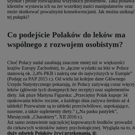
szybkie i proste rozwiązania wszystkich problemów. Taka postawa
klientów wystawia ich na żer wszelkiej maści manipulatorów oraz
może skutkować poważnymi konsekwencjami. Jak można uniknąć
tej pułapki?
Co podejście Polaków do leków ma
wspólnego z rozwojem osobistym?
Choć Polacy nadal zarabiają znacznie mniej niż w większości
krajów Europy Zachodniej, to „łączne wydatki na leki w Polsce
stanowią ok. 2,4% PKB i należą one do najwyższych w Europie”
(Podaję za PAP 2015 r.). Od wielu lat kolejne dane Głównego
Urzędu Statystycznego pokazują, że Polacy zażywają coraz więcej
leków (głównie tych dostępnych bez recepty) oraz suplementów
diety. Jak pisze Martyna Figurska: „Przeciętny Polak kupuje 34
opakowania leków rocznie, a każdego dnia zażywa średnio aż 4
tabletki! Przeważnie są to tabletki przeciwbólowe, uspokajające,
nasenne, a także suplementy diety.” („Na pasku pastylek”,
Miesięcznik „Charaktery”, XII 2016 r.).
Już samo zestawienie najczęściej kupowanych środków prowadzi
do ciekawych wniosków natury psychologicznej. Wygląda na to, ż
duży odsetek Polaków żywi przekonania, iż
: