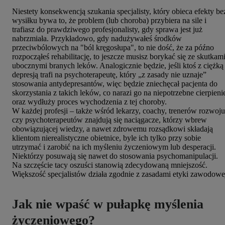
Niestety konsekwencją szukania specjalisty, który obieca efekty be
wysiłku bywa to, że problem (lub choroba) przybiera na sile i
trafiasz do prawdziwego profesjonalisty, gdy sprawa jest już
nabrzmiała. Przykładowo, gdy nadużywałeś środków
przeciwbólowych na "ból kręgosłupa", to nie dość, że za późno
rozpocząłeś rehabilitację, to jeszcze musisz borykać się ze skutkam
ubocznymi branych leków. Analogicznie będzie, jeśli ktoś z ciężką
depresją trafi na psychoterapeutę, który „z zasady nie uznaje”
stosowania antydepresantów, więc będzie zniechęcał pacjenta do
skorzystania z takich leków, co narazi go na niepotrzebne cierpieni
oraz wydłuży proces wychodzenia z tej choroby.
W każdej profesji – także wśród lekarzy, coachy, trenerów rozwoju
czy psychoterapeutów znajdują się naciągacze, którzy wbrew
obowiązującej wiedzy, a nawet zdrowemu rozsądkowi składają
klientom nierealistyczne obietnice, byle ich tylko przy sobie
utrzymać i zarobić na ich myśleniu życzeniowym lub desperacji.
Niektórzy posuwają się nawet do stosowania psychomanipulacji.
Na szczęście tacy oszuści stanowią zdecydowaną mniejszość.
Większość specjalistów działa zgodnie z zasadami etyki zawodowe
Jak nie wpaść w pułapkę myślenia
życzeniowego?