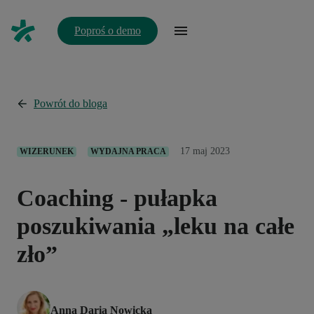
Poproś o demo
Powrót do bloga
17 maj 2023
WIZERUNEK
WYDAJNA PRACA
Coaching - pułapka
poszukiwania „leku na całe
zło”
Anna Daria Nowicka