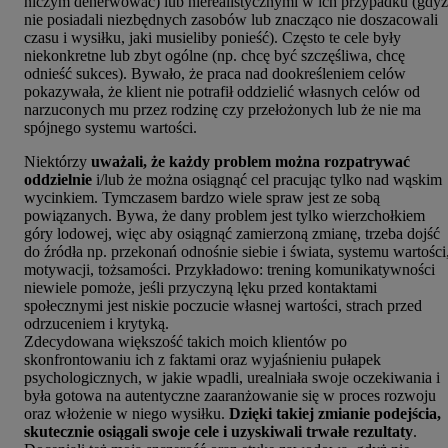
niczym denerwować) lub nierealistycznymi w ich przypadku (gdyż
nie posiadali niezbędnych zasobów lub znacząco nie doszacowali
czasu i wysiłku, jaki musieliby ponieść). Często te cele były
niekonkretne lub zbyt ogólne (np. chcę być szczęśliwa, chcę
odnieść sukces). Bywało, że praca nad dookreśleniem celów
pokazywała, że klient nie potrafił oddzielić własnych celów od
narzuconych mu przez rodzinę czy przełożonych lub że nie ma
spójnego systemu wartości.
Niektórzy
uważali, że każdy problem można rozpatrywać
oddzielnie
i/lub że można osiągnąć cel pracując tylko nad wąskim
wycinkiem. Tymczasem bardzo wiele spraw jest ze sobą
powiązanych. Bywa, że dany problem jest tylko wierzchołkiem
góry lodowej, więc aby osiągnąć zamierzoną zmianę, trzeba dojść
do źródła np. przekonań odnośnie siebie i świata, systemu wartości
motywacji, tożsamości. Przykładowo: trening komunikatywności
niewiele pomoże, jeśli przyczyną lęku przed kontaktami
społecznymi jest niskie poczucie własnej wartości, strach przed
odrzuceniem i krytyką.
Zdecydowana większość takich moich klientów po
skonfrontowaniu ich z faktami oraz wyjaśnieniu pułapek
psychologicznych, w jakie wpadli, urealniała swoje oczekiwania i
była gotowa na autentyczne zaaranżowanie się w proces rozwoju
oraz włożenie w niego wysiłku.
Dzięki takiej zmianie podejścia,
skutecznie osiągali swoje cele i uzyskiwali trwałe rezultaty
.