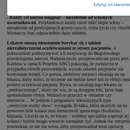
bierze pigułki, żeby „mieć energię”, potem „na stres i nerwy”, zaś
Edytuj ustawieni
wieczorem na sen.
-
Każdy cel można osiągnąć – niezależnie od własnych
uwarunkowań
. Przykładowo: każdy może mieć bujne włosy –
niezależnie od predyspozycji genetycznych, trybu życia czy chorób
Wystarczy brać odpowiednio dużo tabletek.
Lekarze muszą nieustannie borykać się z takimi
nierealistycznymi oczekiwaniami ze strony pacjentów
, a
jednocześnie podtrzymywać ich motywację do długotrwałego
przestrzegania zaleceń. Badania (m.in. przeprowadzone przez prof.
Kardasa w ramach Projektu ABC) pokazują, że zwłaszcza w
przypadku chorób przewlekłych, wysoki odsetek pacjentów nie
kontynuuje terapii. Co gorsza, niektórzy pacjenci obrażają się na
lekarza, który mówi, że leczenie nie będzie łatwe lub że efekty będ
poniżej oczekiwań pacjenta. Bywa, że uważają tego lekarza za
„niedouczonego”, skoro nie wie, że są dostępne leki, które dają
spektakularne efekty. Widzieli to przecież w reklamie czy
internecie… W jednym z programów telewizyjnych typu
„medyczne reality show” wystąpiła 30-latka, która skarżyła się na
potworne bóle kolana oraz niemożność sprawnego chodzenia i
klękania. Liczyła na to, że lekarz – wybitny specjalista zoperuje jej
kolano i będzie mogła wreszcie normalnie żyć. Jednak ów ortoped
powiedział, że nie ma sensu, żeby przeprowadzał teraz operację