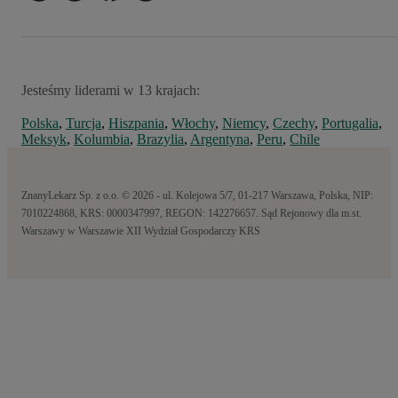
Jesteśmy liderami w 13 krajach:
Polska
,
Turcja
,
Hiszpania
,
Włochy
,
Niemcy
,
Czechy
,
Portugalia
,
Meksyk
,
Kolumbia
,
Brazylia
,
Argentyna
,
Peru
,
Chile
ZnanyLekarz Sp. z o.o. © 2026 - ul. Kolejowa 5/7, 01-217 Warszawa, Polska, NIP:
7010224868, KRS: 0000347997, REGON: 142276657. Sąd Rejonowy dla m.st.
Warszawy w Warszawie XII Wydział Gospodarczy KRS