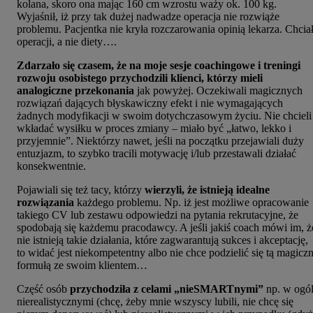
kolana, skoro ona mając 160 cm wzrostu waży ok. 100 kg.
Wyjaśnił, iż przy tak dużej nadwadze operacja nie rozwiąże
problemu. Pacjentka nie kryła rozczarowania opinią lekarza. Chcia
operacji, a nie diety….
Zdarzało się czasem, że na moje sesje coachingowe i treningi
rozwoju osobistego przychodzili klienci, którzy mieli
analogiczne przekonania
jak powyżej. Oczekiwali magicznych
rozwiązań dających błyskawiczny efekt i nie wymagających
żadnych modyfikacji w swoim dotychczasowym życiu. Nie chcieli
wkładać wysiłku w proces zmiany – miało być „łatwo, lekko i
przyjemnie”. Niektórzy nawet, jeśli na początku przejawiali duży
entuzjazm, to szybko tracili motywację i/lub przestawali działać
konsekwentnie.
Pojawiali się też tacy, którzy
wierzyli, że istnieją idealne
rozwiązania
każdego problemu. Np. iż jest możliwe opracowanie
takiego CV lub zestawu odpowiedzi na pytania rekrutacyjne, że
spodobają się każdemu pracodawcy. A jeśli jakiś coach mówi im, ż
nie istnieją takie działania, które zagwarantują sukces i akceptację,
to widać jest niekompetentny albo nie chce podzielić się tą magicz
formułą ze swoim klientem…
Część osób
przychodziła z celami „nieSMARTnymi”
np. w ogó
nierealistycznymi (chcę, żeby mnie wszyscy lubili, nie chcę się