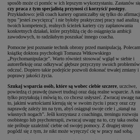
sposób może ci pomóc w ich lepszym wykorzystaniu. Zastanów si
czy praca z tym specjalistą przynosi ci korzyści/ postępy
.
Przykładowo: jeśli coach kariery ograniczałby się tylko do afirmacj
typu "jesteś zwycięzcą" i nie byłoby praktycznej pracy nad analizą
twoich kompetencji, realnych ścieżek kariery czy zaplanowania
konkretnych działań, które przybliżą cię do osiągnięcia ambicji
zawodowych, to radziłabym poszukać innego coacha.
Pomocne jest poznanie technik obrony przed manipulacją. Poleca
książkę doktora psychologii Tomasza Witkowskiego
„Psychomanipulacje”. Warto również stosować wgląd w siebie i
autorefleksję oraz odkrywać głębsze przyczyny swoich problemów
odczuć. Dopiero takie podejście pozwoli dokonać trwałej zmiany i
poprawy jakości życia.
Szukaj wsparcia osób, które są wobec ciebie szczere
, uczciwe,
powiedzą ci prawdę (nawet trudną) oraz dają realne wsparcie. A ni
tylko przytakują i mówią to, co chcesz usłyszeć. Zwracaj uwagę na
to, jakimi wartościami kierują się w swoim życiu i pracy oraz czy
naprawdę zależy im na tym, abyś osiągnął swoje cele i „stanął na
własnych nogach”. Jeśli korzystasz z coachingu, treningu rozwoju
osobistego lub psychoterapii, zwracaj uwagę na to, czy taka osoba
nie próbuje uzależnić ciebie od swojej pomocy. Z drugiej strony
pogódź się z tym, że nikt może wyręczyć cię w pracy nad sobą.