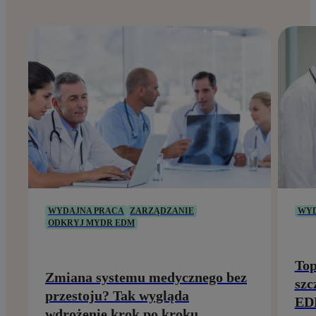
WYDAJNA PRACA
ZARZĄDZANIE
WYD
ODKRYJ MYDR EDM
Top
Zmiana systemu medycznego bez
szc
przestoju? Tak wygląda
E
wdrożenie krok po kroku