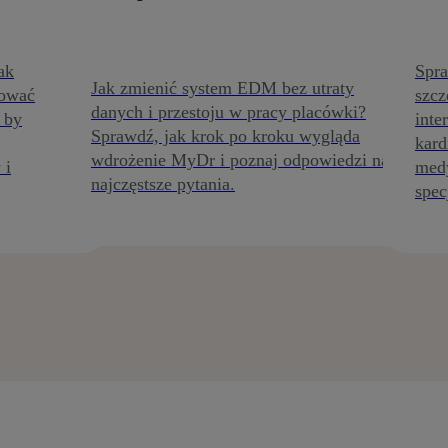
ak
Spr
Jak zmienić system EDM bez utraty
rować
szcz
danych i przestoju w pracy placówki?
 by
inte
Sprawdź, jak krok po kroku wygląda
kard
wdrożenie MyDr i poznaj odpowiedzi na
 i
med
najczęstsze pytania.
spec