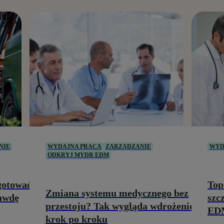
NIE
WYDAJNA PRACA
ZARZĄDZANIE
WYD
ODKRYJ MYDR EDM
ygotować
Top
Zmiana systemu medycznego bez
rawdę
szc
przestoju? Tak wygląda wdrożenie
ED
krok po kroku