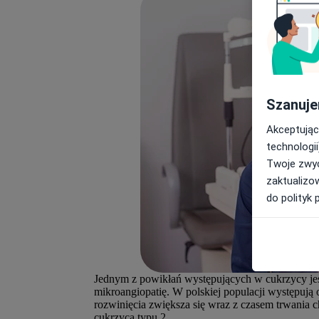
Szanuje
Akceptując
technologii
Twoje zwyc
zaktualizo
do polityk 
Jednym z powikłań występujących w cukrzycy jes
mikroangiopatię. W polskiej populacji występują
rozwinięcia zwiększa się wraz z czasem trwania c
cukrzycą typu 2.