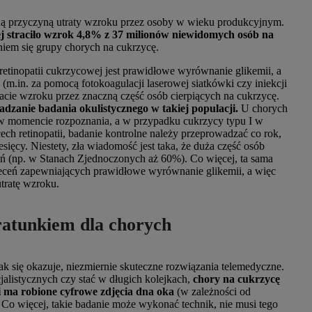
ną przyczyną utraty wzroku przez osoby w wieku produkcyjnym.
j straciło wzrok 4,8% z 37 milionów niewidomych osób na
aniem się grupy chorych na cukrzycę.
retinopatii cukrzycowej jest prawidłowe wyrównanie glikemii, a
(m.in. za pomocą fotokoagulacji laserowej siatkówki czy iniekcji
cie wzroku przez znaczną część osób cierpiących na cukrzycę.
adzanie badania okulistycznego w takiej populacji.
U chorych
w momencie rozpoznania, a w przypadku cukrzycy typu I w
ę cech retinopatii, badanie kontrolne należy przeprowadzać co rok,
ięcy. Niestety, zła wiadomość jest taka, że duża część osób
ceń (np. w Stanach Zjednoczonych aż 60%). Co więcej, ta sama
leceń zapewniających prawidłowe wyrównanie glikemii, a więc
utratę wzroku.
ratunkiem dla chorych
jak się okazuje, niezmiernie skuteczne rozwiązania telemedyczne.
alistycznych czy stać w długich kolejkach,
chory na cukrzycę
i ma robione cyfrowe zdjęcia dna oka
(w zależności od
 Co więcej, takie badanie może wykonać technik, nie musi tego