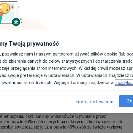
E
G
my Twoją prywatność
, pozwalasz nam i naszym partnerom używać plików cookie (lub p
Wy
) do zbierania danych do celów statystycznych i dostarczania treśc
Zn
i
zaje przeglądania stron internetowych. W każdej chwili możesz spr
z
wać swoje preferencje w ustawieniach. W ustawieniach znajdziesz ró
zn
prywatności stron trzecich. Więcej informacji znajdziesz w
polityka
Za
Edytuj ustawienia
t retinopatia, czyli zmiany w siatkówce wywołane przez
 one u prawie 35% osób chorych na cukrzycę i chociaż ryzyko ich
horoby, stwierdza się je aż u prawie 40% osób ze świeżo wykrytą