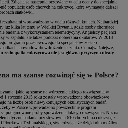
ultacji. Zdjęcia są następnie przesyłane w celu oceny do specjalnie
nić populację osób chorych na cukrzycę, które wymagają dalszej
horobach siatkówki.
i rezultatami wprowadzono w wielu różnych krajach. Najbardziej
już kilka lat temu w Wielkiej Brytanii, gdzie osoby chorujące
ie badania z wykorzystaniem telemedycyny. Angielscy pacjenci
czy w szpitalu, ale także podczas dobierania okularów. W 2013
go programu przesiewowego do specjalistów zostało
zypadkach spowodowało wdrożenie leczenia. Co najważniejsze,
u retinopatia cukrzycowa nie jest główną przyczyną utraty
zna ma szanse rozwinąć się w Polsce?
 pytania, jakie są szanse na wdrożenie takiego rozwiązania w
e od 1 stycznia 2015 roku zostały wprowadzone obowiązkowe
ynęło na liczbę osób niewykonujących okulistycznych badań
na to, żeby w Polsce wprowadzono powszechnie program
ie są podejmowane próby sprawdzenia takiego rozwiązania. Np. na
elemedyczne badania przesiewowe u 610 chorych na cukrzycę z
Piotrkowa Trybunalskiego, stwierdzając, że dzięki nim możliwe
u znacznej liczby chorych.