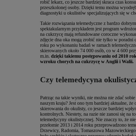
robić lekarz, co jeszcze bardziej skraca czas kons
przeszkolonej osoby. Dzięki temu można wyodręb
diagnostyki u okulistów specjalizujących się w c
Takie rozwiązania telemedyczne z bardzo dobrym
spektakularnym przykładem jest program wdrożony 
na cukrzycę mają refundowane coroczne wykonan
zdjęcie dna oka mogą zrobić nie tylko w poradni 
roku po wykonaniu badań w ramach telemedyczne
skierowanych około 74 000 osób, co w 4 600 pr
m.in.
dzięki takiemu postępowaniu od 2010 rok
wzroku chorych na cukrzycę w Anglii i Walii.
Czy telemedycyna okulistyc
Patrząc na takie wyniki, nie można nie zdać sobie
naszym kraju? Jest ono tym bardziej aktualne, ż
skierowania do okulisty, co jeszcze bardziej wpł
kontrolnych. Niestety, na razie nie zanosi się 
telemedycyny okulistycznej. Nie znaczy to, że n
przełomie 2013 i 2014 roku przeprowadzono tem
Drzewicy, Radomia, Tomaszowa Mazowieckiego i 
było szybkie i skuteczne przeprowadzenie badań 