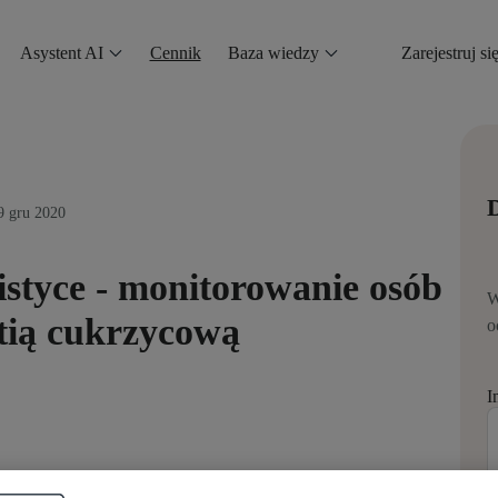
Asystent AI
Cennik
Baza wiedzy
Zarejestruj si
D
9 gru 2020
styce - monitorowanie osób
W
tią cukrzycową
o
I