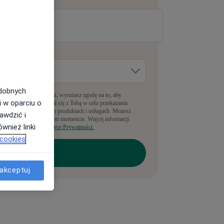
-mail
*
dzie pracujesz?
*
odobnych
pełniając ten formularz, wyrażasz zgodę na to, aby
i w oparciu o
anyLekarz kontaktował się z Tobą w celu przekazania
nformacji o powiązanych produktach i usługach. Możesz
awdzić i
rezygnować w dowolnym momencie. Więcej informacji
wnież linki
ajdziesz w naszej
Polityce Prywatności.
 cookies
akceptuj