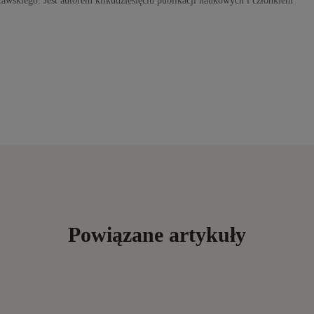
wskiego. Jest autorem kilkudziesięciu publikacji naukowych i członkiem
Powiązane artykuły