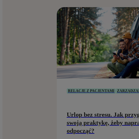
RELACJE Z PACJENTAMI
ZARZĄDZA
Urlop bez stresu. Jak prz
swoją praktykę, żeby nap
odpocząć?