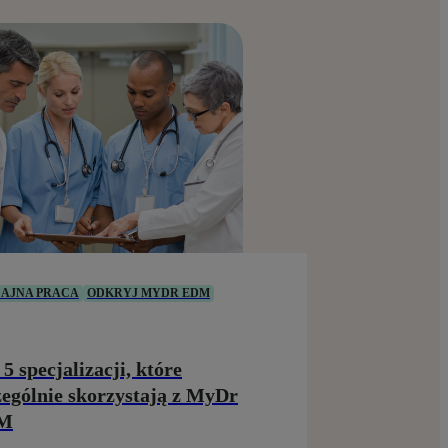
AJNA PRACA
ODKRYJ MYDR EDM
 5 specjalizacji, które
zególnie skorzystają z MyDr
M