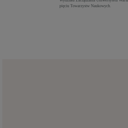
Wydziału Zarządzania Uniwersytetu Warsza
pięciu Towarzystw Naukowych.