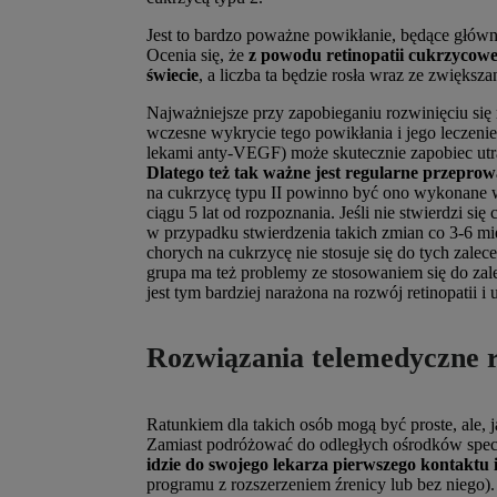
Jest to bardzo poważne powikłanie, będące głów
Ocenia się, że
z powodu retinopatii cukrzycowe
świecie
, a liczba ta będzie rosła wraz ze zwiększ
Najważniejsze przy zapobieganiu rozwinięciu się 
wczesne wykrycie tego powikłania i jego leczenie 
lekami anty-VEGF) może skutecznie zapobiec utra
Dlatego też tak ważne jest regularne przeprow
na cukrzycę typu II powinno być ono wykonane 
ciągu 5 lat od rozpoznania. Jeśli nie stwierdzi si
w przypadku stwierdzenia takich zmian co 3-6 mies
chorych na cukrzycę nie stosuje się do tych zale
grupa ma też problemy ze stosowaniem się do za
jest tym bardziej narażona na rozwój retinopatii i 
Rozwiązania telemedyczne 
Ratunkiem dla takich osób mogą być proste, ale, 
Zamiast podróżować do odległych ośrodków specj
idzie do swojego lekarza pierwszego kontaktu 
programu z rozszerzeniem źrenicy lub bez niego).