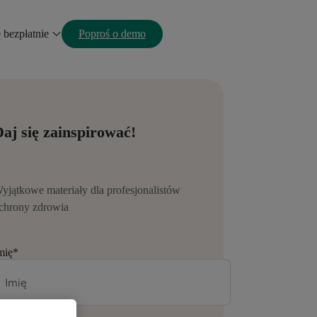
ę bezpłatnie
Poproś o demo
aj się zainspirować!
yjątkowe materiały dla profesjonalistów
chrony zdrowia
mię
*