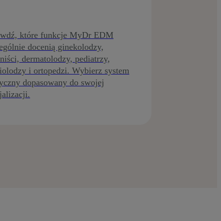
awdź, które funkcje MyDr EDM
ególnie docenią ginekolodzy,
rniści, dermatolodzy, pediatrzy,
iolodzy i ortopedzi. Wybierz system
yczny dopasowany do swojej
jalizacji.