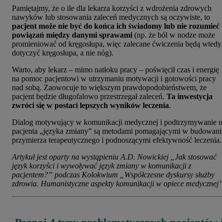
Pamiętajmy, że o ile dla lekarza korzyści z wdrożenia zdrowych
nawyków lub stosowania zaleceń medycznych są oczywiste, to
pacjent może nie być do końca ich świadomy lub nie rozumieć
powiązań między danymi sprawami
(np. że ból w nodze może
promieniować od kręgosłupa, więc zalecane ćwiczenia będą wtedy
dotyczyć kręgosłupa, a nie nóg).
Warto, aby lekarz – mimo natłoku pracy – poświęcił czas i energię
na pomoc pacjentowi w utrzymaniu motywacji i gotowości pracy
nad sobą. Zaowocuje to większym prawdopodobieństwem, że
pacjent będzie długofalowo przestrzegał zaleceń.
Ta inwestycja
zwróci się w postaci lepszych wyników leczenia
.
Dialog motywujący w komunikacji medycznej i podtrzymywanie 
pacjenta „języka zmiany” są metodami pomagającymi w budowani
przymierza terapeutycznego i podnoszącymi efektywność leczenia.
Artykuł jest oparty na wystąpieniu A.D. Nowickiej „Jak stosować
język korzyści i wywoływać język zmiany w komunikacji z
pacjentem?” podczas Kolokwium „Współczesne dyskursy służby
zdrowia. Humanistyczne aspekty komunikacji w opiece medycznej”