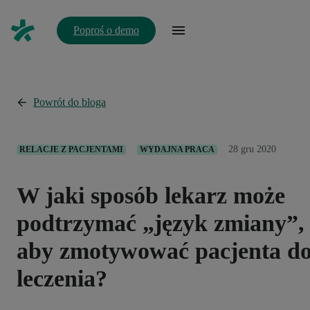
Poproś o demo
Powrót do bloga
28 gru 2020
RELACJE Z PACJENTAMI
WYDAJNA PRACA
W jaki sposób lekarz może
podtrzymać „język zmiany”,
aby zmotywować pacjenta d
leczenia?