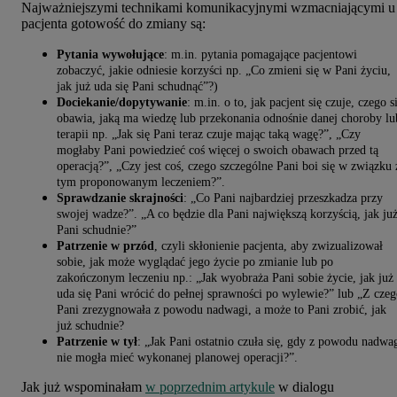
Najważniejszymi technikami komunikacyjnymi wzmacniającymi u
pacjenta gotowość do zmiany są:
Pytania wywołujące
: m.in. pytania pomagające pacjentowi
zobaczyć, jakie odniesie korzyści np. „Co zmieni się w Pani życiu,
jak już uda się Pani schudnąć”?)
Dociekanie/dopytywanie
: m.in. o to, jak pacjent się czuje, czego s
obawia, jaką ma wiedzę lub przekonania odnośnie danej choroby lu
terapii np. „Jak się Pani teraz czuje mając taką wagę?”, „Czy
mogłaby Pani powiedzieć coś więcej o swoich obawach przed tą
operacją?”, „Czy jest coś, czego szczególne Pani boi się w związku 
tym proponowanym leczeniem?”.
Sprawdzanie skrajności
: „Co Pani najbardziej przeszkadza przy
swojej wadze?”. „A co będzie dla Pani największą korzyścią, jak ju
Pani schudnie?”
Patrzenie w przód
, czyli skłonienie pacjenta, aby zwizualizował
sobie, jak może wyglądać jego życie po zmianie lub po
zakończonym leczeniu np.: „Jak wyobraża Pani sobie życie, jak już
uda się Pani wrócić do pełnej sprawności po wylewie?” lub „Z cze
Pani zrezygnowała z powodu nadwagi, a może to Pani zrobić, jak
już schudnie?
Patrzenie w tył
: „Jak Pani ostatnio czuła się, gdy z powodu nadwa
nie mogła mieć wykonanej planowej operacji?”.
Jak już wspominałam
w poprzednim artykule
w dialogu