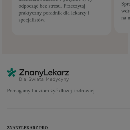
Spr
odpocząć bez stresu. Przeczytaj
wdr
praktyczny poradnik dla lekarzy i
na n
specjalistów.
Pomagamy ludziom żyć dłużej i zdrowiej
ZNANYLEKARZ PRO