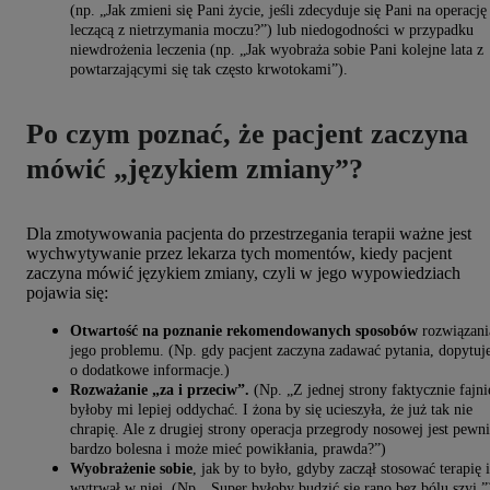
(np. „Jak zmieni się Pani życie, jeśli zdecyduje się Pani na operację
leczącą z nietrzymania moczu?”) lub niedogodności w przypadku
niewdrożenia leczenia (np. „Jak wyobraża sobie Pani kolejne lata z
powtarzającymi się tak często krwotokami”).
Po czym poznać, że pacjent zaczyna
mówić „językiem zmiany”?
Dla zmotywowania pacjenta do przestrzegania terapii ważne jest
wychwytywanie przez lekarza tych momentów, kiedy pacjent
zaczyna mówić językiem zmiany, czyli w jego wypowiedziach
pojawia się:
Otwartość na poznanie rekomendowanych sposobów
rozwiązani
jego problemu. (Np. gdy pacjent zaczyna zadawać pytania, dopytuj
o dodatkowe informacje.)
Rozważanie „za i przeciw”.
(Np. „Z jednej strony faktycznie fajni
byłoby mi lepiej oddychać. I żona by się ucieszyła, że już tak nie
chrapię. Ale z drugiej strony operacja przegrody nosowej jest pewn
bardzo bolesna i może mieć powikłania, prawda?”)
Wyobrażenie sobie
, jak by to było, gdyby zaczął stosować terapię i
wytrwał w niej. (Np. „Super byłoby budzić się rano bez bólu szyi.”