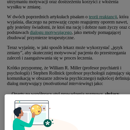
utrzymaniu motywacji oraz dostrzeżeniu korzyści z włożenia
wysiłku w zmianę.
W dwóch poprzednich artykułach pisałam o
teorii reaktancji
, która
wyjaśnia, dlaczego na perswazję często reagujemy oporem nawet,
gdy jesteśmy świadomi, że ktoś ma rację i dobrze nam życzy oraz 
podstawach
dialogu motywującego
, jako metody pomagającej
zbudować przymierze terapeutyczne.
Teraz wyjaśnię, w jaki sposób lekarz może wykorzystać „język
zmiany”, aby skuteczniej motywować pacjenta do przestrzegania
zaleceń i zaangażowania się w proces leczenia.
Krótko przypomnę, że William R. Miller (profesor psychiatrii i
psychologii) i Stephen Rollnick (profesor psychologii zajmujący si
komunikacją w obszarze zdrowia psychicznego) najkrócej definiuj
dialog motywujący (
motivational interviewing
) jako:
- „Oparty na współpracy styl prowadzenia rozmowy,
służący
umocnieniu u osoby jej własnej motywacji
i zobowiązania do
zmiany.”
- „Oparty na współpracy,
zorientowany na cel sposób
komunikowania się
, zwracający szczególną uwagę na
język
zmiany
. Ma on w zamierzeniu umocnić osobistą motywację i