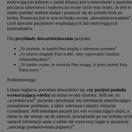
motywującym jednym z zadań lekarza jest wzmocnienie u pacjenta
poczucia sprawstwa i wpływu na swoje życie oraz wiary, że jest w
stanie podołać trudom terapii i posuwać się do przodu krok po
kroku. Pomocna jest w tym technika zwana „dowartościowaniem”,
czyli dawanie pacjentowi wspierających lub motywujących
komunikatów.
Oto
przykłady dowartościowania
pacjenta:
„To świetnie, że kupiła Pani książkę o zdrowym żywieniu”
„Co jeszcze mogłaby Pani zrobić, żeby wprowadzić bardziej
różnorodną dietę?”
„To bardzo ważne, że zwróciła Pani uwagę, iż przez otyłość bolą
Panią stawy.”
Podsumowując:
Lekarz najpierw powinien dowiedzieć się,
czy pacjent posiada
wystarczającą wiedzę
na temat swojej choroby. Jeśli nie, to
„wyedukować” pacjenta i przekazać mu informacje umożliwiające
zrozumienie problemu, a także zależności między różnymi
czynnikami. Jeśli natomiast pacjent już wie wystarczająco dużo, a
mimo to nie stosuje się do zaleceń, powtarzanie po raz kolejny tych
samych informacji samo z siebie nie wytworzy nagle w pacjencie
„mocnego postanowienia poprawy”.