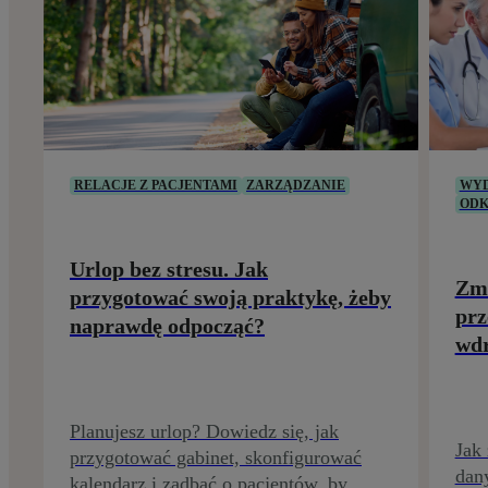
RELACJE Z PACJENTAMI
ZARZĄDZANIE
WYD
ODK
Urlop bez stresu. Jak
Zmi
przygotować swoją praktykę, żeby
prz
naprawdę odpocząć?
wdr
Planujesz urlop? Dowiedz się, jak
Jak
przygotować gabinet, skonfigurować
dan
kalendarz i zadbać o pacjentów, by