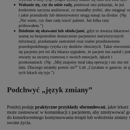
Wahanie się, czy da sobie radę,
ponieważ ono pokazuje, że już
konkretnie zaczyna analizować, co musiałby zrobić, aby osiągnąć ce
i jakie przeszkody lub demotywatory mogą stanąć na drodze. (Np.
„Nie wiem, czy dam radę rzucić palenie. Już kilka razy
próbowałem.”)
Dzielenie się obawami lub obiekcjami
, gdyż to stwarza lekarzowi
szansę na bezpośrednie dostarczenie pacjentowi merytorycznych
informacji, przełamanie zastrzeżeń oraz realne przedstawienie
prawdopodobnego ryzyka czy skutków obocznych. Takie otworzeni
się pacjenta jest też dla lekarza sygnałem, że pacjent mu zaufał i jes
otwarty na szczerą rozmowę o swoich emocjach, lękach i
przekonaniach. (Np. „Mój znajomy miał taką operację i nic mu nie
dała. Dlaczego miałaby pomóc mi?” Lub „Czytałam w gazecie, że 
tych lekach się tyje.”)
Podchwyć „język zmiany”
Poniżej podaję
praktyczne przykłady sformułowań
, jakie lekarz
może zastosować w komunikacji z pacjentem, aby zmotywować g
do konsekwentnego kontynuowania terapii lub wdrożenia zmiany
swoim życiu.