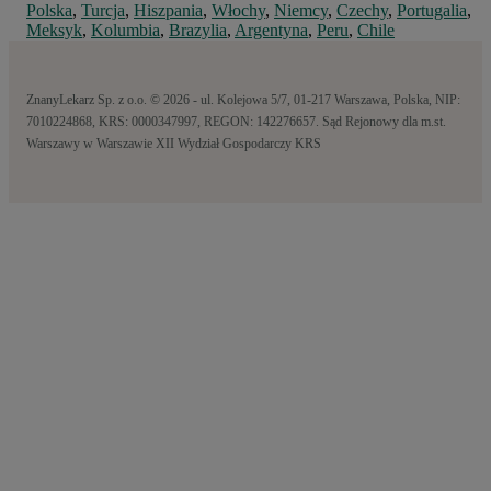
Polska
,
Turcja
,
Hiszpania
,
Włochy
,
Niemcy
,
Czechy
,
Portugalia
,
Meksyk
,
Kolumbia
,
Brazylia
,
Argentyna
,
Peru
,
Chile
ZnanyLekarz Sp. z o.o. © 2026 - ul. Kolejowa 5/7, 01-217 Warszawa, Polska, NIP:
7010224868, KRS: 0000347997, REGON: 142276657. Sąd Rejonowy dla m.st.
Warszawy w Warszawie XII Wydział Gospodarczy KRS