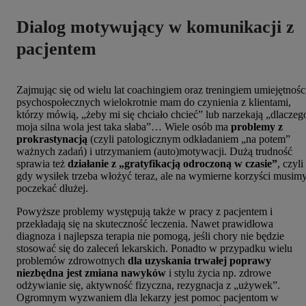
Dialog motywujący w komunikacji z
pacjentem
Zajmując się od wielu lat coachingiem oraz treningiem umiejętnośc
psychospołecznych wielokrotnie mam do czynienia z klientami,
którzy mówią, „żeby mi się chciało chcieć” lub narzekają „dlaczeg
moja silna wola jest taka słaba”… Wiele osób ma
problemy z
prokrastynacją
(czyli patologicznym odkładaniem „na potem”
ważnych zadań) i utrzymaniem (auto)motywacji. Dużą trudność
sprawia też
działanie z „gratyfikacją odroczoną w czasie”
, czyli
gdy wysiłek trzeba włożyć teraz, ale na wymierne korzyści musim
poczekać dłużej.
Powyższe problemy występują także w pracy z pacjentem i
przekładają się na skuteczność leczenia. Nawet prawidłowa
diagnoza i najlepsza terapia nie pomogą, jeśli chory nie będzie
stosować się do zaleceń lekarskich. Ponadto w przypadku wielu
problemów zdrowotnych
dla uzyskania trwałej poprawy
niezbędna jest zmiana nawyków
i stylu życia np. zdrowe
odżywianie się, aktywność fizyczna, rezygnacja z „używek”.
Ogromnym wyzwaniem dla lekarzy jest pomoc pacjentom w