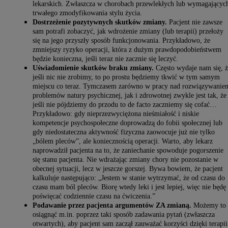
lekarskich. Zwłaszcza w chorobach przewlekłych lub wymagającyc
trwałego zmodyfikowania stylu życia.
Dostrzeżenie pozytywnych skutków zmiany.
Pacjent nie zawsze
sam potrafi zobaczyć, jak wdrożenie zmiany (lub terapii) przełoży
się na jego przyszły sposób funkcjonowania. Przykładowo, że
zmniejszy ryzyko operacji, która z dużym prawdopodobieństwem
będzie konieczna, jeśli teraz nie zacznie się leczyć.
Uświadomienie skutków braku zmiany.
Często wydaje nam się, ż
jeśli nic nie zrobimy, to po prostu będziemy tkwić w tym samym
miejscu co teraz. Tymczasem zarówno w pracy nad rozwiązywanie
problemów natury psychicznej, jak i zdrowotnej zwykle jest tak, że
jeśli nie pójdziemy do przodu to de facto zaczniemy się cofać…
Przykładowo: gdy nieprzezwyciężona nieśmiałość i niskie
kompetencje psychospołeczne doprowadzą do fobii społecznej lub
gdy niedostateczna aktywność fizyczna zaowocuje już nie tylko
„bólem pleców”, ale koniecznością operacji. Warto, aby lekarz
naprowadził pacjenta na to, że zaniechanie spowoduje pogorszenie
się stanu pacjenta. Nie wdrażając zmiany chory nie pozostanie w
obecnej sytuacji, lecz w jeszcze gorszej. Bywa bowiem, że pacjent
kalkuluje następująco: „Jestem w stanie wytrzymać, że od czasu do
czasu mam ból pleców. Biorę wtedy leki i jest lepiej, więc nie będę
poświęcać codziennie czasu na ćwiczenia.”
Podawanie przez pacjenta argumentów ZA zmianą.
Możemy to
osiągnąć m.in. poprzez taki sposób zadawania pytań (zwłaszcza
otwartych), aby pacjent sam zaczął zauważać korzyści dzięki terapii