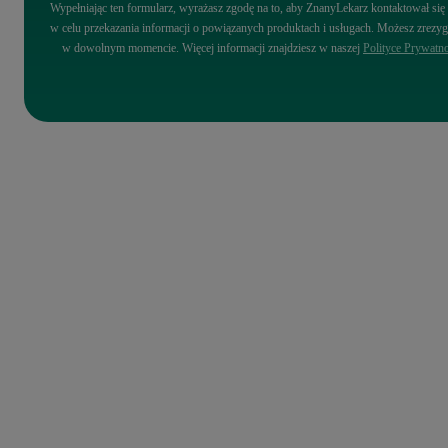
Wypełniając ten formularz, wyrażasz zgodę na to, aby ZnanyLekarz kontaktował się
w celu przekazania informacji o powiązanych produktach i usługach. Możesz zrez
w dowolnym momencie. Więcej informacji znajdziesz w naszej
Polityce Prywatno