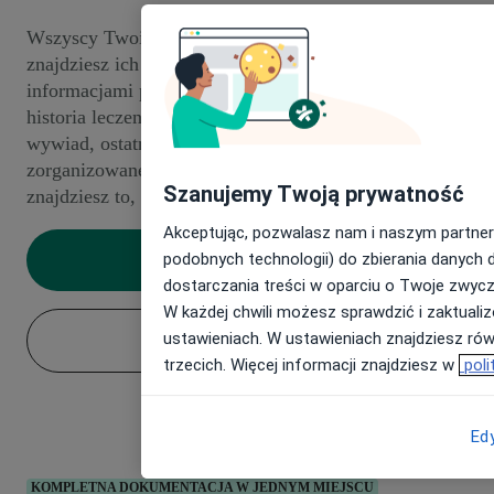
Wszyscy Twoi pacjenci będą mieli profil, w którym
znajdziesz ich pełną dokumentację. Zapoznaj się z
informacjami przed wizytą, takimi jak przyczyna i objawy
historia leczenia. Sprawdź przeszłe spotkania, dokumenty,
wywiad, ostatnie rozmowy i finanse. Wszystko jest
zorganizowane według sekcji, dzięki czemu z łatwością
Szanujemy Twoją prywatność
znajdziesz to, czego szukasz.
Akceptując, pozwalasz nam i naszym partner
podobnych technologii) do zbierania danych 
Aktywuj swój panel
dostarczania treści w oparciu o Twoje zwycz
W każdej chwili możesz sprawdzić i zaktuali
ustawieniach. W ustawieniach znajdziesz równ
Umów demo
trzecich. Więcej informacji znajdziesz w
poli
Ed
KOMPLETNA DOKUMENTACJA W JEDNYM MIEJSCU