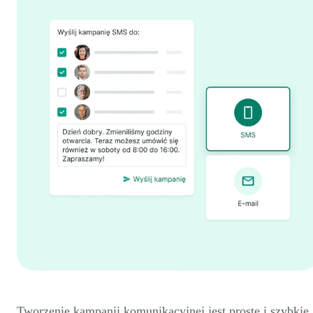
Tworzenie kampanii komunikacyjnej jest proste i szybkie.