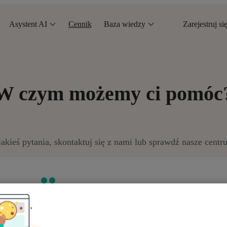
Asystent AI
Cennik
Baza wiedzy
Zarejestruj si
W czym możemy ci pomóc
 jakieś pytania, skontaktuj się z nami lub sprawdź nasze cent