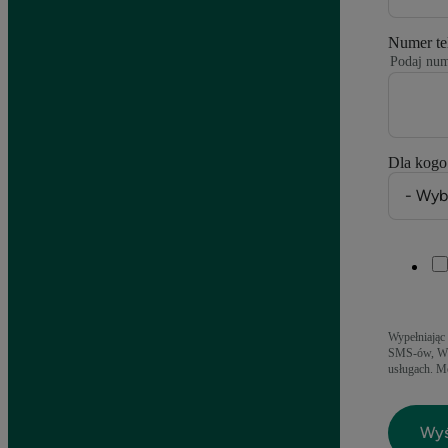
Numer te
Podaj num
Dla kogo
Wypełniając 
SMS-ów, Wha
usługach. M