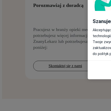
Porozmawiaj z doradcą
Szanuje
Pracujesz w branży opieki medycznej? Jeśl
Akceptując
potrzebujesz więcej informacji na temat us
technologii
ZnanyLekarz lub potrzebujesz pomocy, kli
Twoje zwyc
poniżej:
zaktualizo
do polityk 
Skontaktuj się z nami