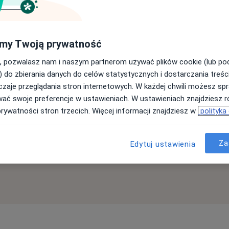
Jesteś pacjentem?
my Twoją prywatność
i
Przejdź do naszej strefy pacjenta, aby uzyskać
, pozwalasz nam i naszym partnerom używać plików cookie (lub p
ług
wsparcie dla użytkownika lub zarezerwować
) do zbierania danych do celów statystycznych i dostarczania treśc
knij
wizytę w gabinecie lub placówce medycznej.
zaje przeglądania stron internetowych. W każdej chwili możesz spr
wać swoje preferencje w ustawieniach. W ustawieniach znajdziesz ró
prywatności stron trzecich. Więcej informacji znajdziesz w
polityka
Odwiedź znanylekarz.pl
Za
Edytuj ustawienia