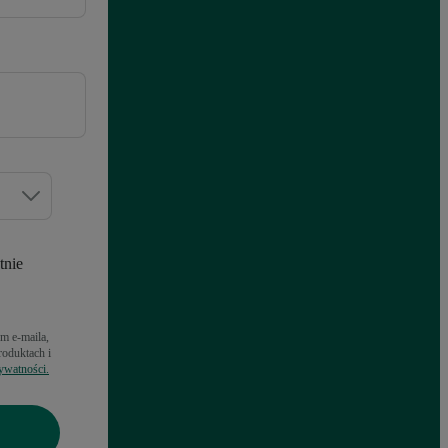
tnie
m e-maila,
oduktach i
ywatności.