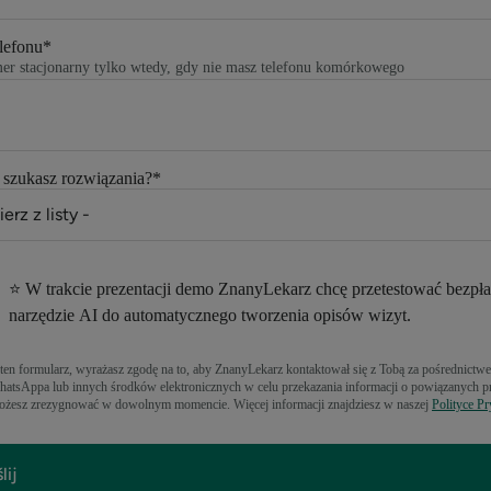
lefonu
*
er stacjonarny tylko wtedy, gdy nie masz telefonu komórkowego
 szukasz rozwiązania?
*
⭐️ W trakcie prezentacji demo ZnanyLekarz chcę przetestować bezpła
narzędzie AI do automatycznego tworzenia opisów wizyt.
ten formularz, wyrażasz zgodę na to, aby ZnanyLekarz kontaktował się z Tobą za pośrednictwe
tsAppa lub innych środków elektronicznych w celu przekazania informacji o powiązanych pr
ożesz zrezygnować w dowolnym momencie. Więcej informacji znajdziesz w naszej
Polityce Pr