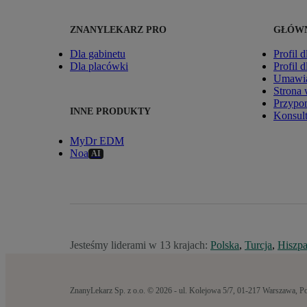
ZNANYLEKARZ PRO
GŁÓWN
Dla gabinetu
Profil d
Dla placówki
Profil 
Umawia
Strona
Przypom
INNE PRODUKTY
Konsult
MyDr EDM
Noa
AI
Jesteśmy liderami w 13 krajach:
Polska
,
Turcja
,
Hiszpa
ZnanyLekarz Sp. z o.o. © 2026 - ul. Kolejowa 5/7, 01-217 Warszaw