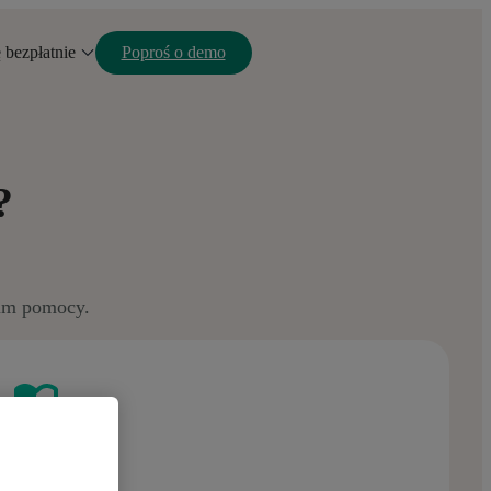
ę bezpłatnie
Poproś o demo
?
rum pomocy.