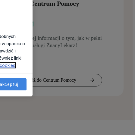
Odwiedź Centrum Pomocy
DLA KLIENTÓW
odobnych
Uzyskaj więcej informacji o tym, jak w pełni
i w oparciu o
wykorzystać usługi ZnanyLekarz!
awdzić i
wnież linki
 cookies
Przejdź do Centrum Pomocy
akceptuj