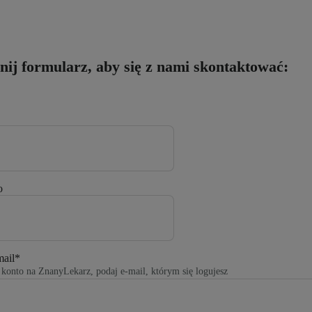
ij formularz, aby się z nami skontaktować:
o
mail
*
z konto na ZnanyLekarz, podaj e-mail, którym się logujesz