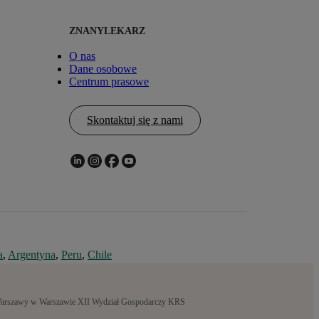
ZNANYLEKARZ
O nas
Dane osobowe
Centrum prasowe
Skontaktuj się z nami
a
,
Argentyna
,
Peru
,
Chile
 Warszawy w Warszawie XII Wydział Gospodarczy KRS