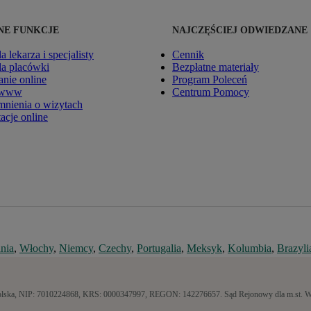
E FUNKCJE
NAJCZĘŚCIEJ ODWIEDZANE
la lekarza i specjalisty
Cennik
dla placówki
Bezpłatne materiały
nie online
Program Poleceń
 www
Centrum Pomocy
nienia o wizytach
acje online
nia
,
Włochy
,
Niemcy
,
Czechy
,
Portugalia
,
Meksyk
,
Kolumbia
,
Brazyli
a, Polska, NIP: 7010224868, KRS: 0000347997, REGON: 142276657. Sąd Rejonowy dla m.st.