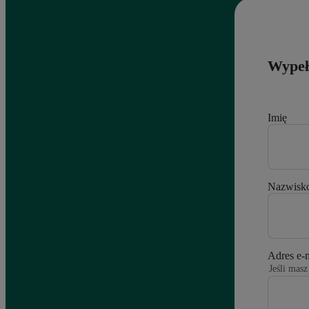
Wypełn
Imię
Nazwisk
Adres e-
Jeśli mas