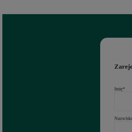
Zareje
Imię
*
Nazwisk