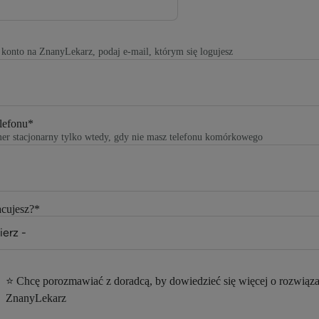
z konto na ZnanyLekarz, podaj e-mail, którym się logujesz
lefonu
*
er stacjonarny tylko wtedy, gdy nie masz telefonu komórkowego
acujesz?
*
⭐ Chcę porozmawiać z doradcą, by dowiedzieć się więcej o rozwiąz
ZnanyLekarz