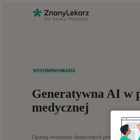
WYJĄTKOWA OKAZJA
Generatywna AI w 
medycznej
Opanuj tworzenie skutecznych promptów w med