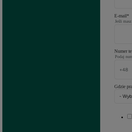
E-mail
*
Jeśli mas
Numer te
Podaj num
Gdzie pr