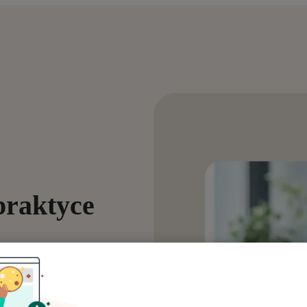
praktyce
ycynie, naucz się unikać