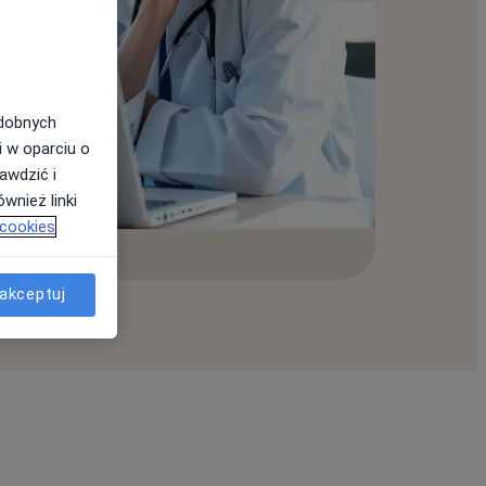
odobnych
i w oparciu o
awdzić i
wnież linki
 cookies
akceptuj