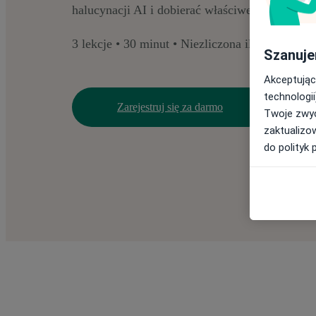
halucynacji AI i dobierać właściwe narzędzia 
3 lekcje • 30 minut • Niezliczona ilość cenny
Szanuje
Akceptując
technologii
Zarejestruj się za darmo
Twoje zwyc
zaktualizo
do polityk 