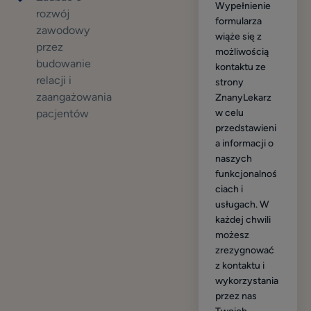
Wypełnienie
rozwój
formularza
zawodowy
wiąże się z
przez
możliwością
budowanie
kontaktu ze
relacji i
strony
zaangażowania
ZnanyLekarz
w celu
pacjentów
przedstawieni
a informacji o
naszych
funkcjonalnoś
ciach i
usługach. W
każdej chwili
możesz
zrezygnować
z kontaktu i
wykorzystania
przez nas