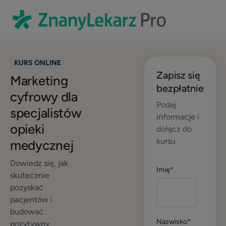
KURS ONLINE
Zapisz się
Marketing
bezpłatnie
cyfrowy dla
Podaj
specjalistów
informacje i
opieki
dołącz do
kursu
medycznej
Dowiedz się, jak
Imię
*
skutecznie
pozyskać
pacjentów i
budować
Nazwisko
*
pozytywny