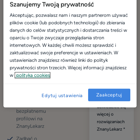
gdy nie masz
Szanujemy Twoją prywatność
jak:
telefonu
Akceptując, pozwalasz nam i naszym partnerom używać
komórkowego
plików cookie (lub podobnych technologii) do zbierania
Zbudować
danych do celów statystycznych i dostarczania treści w
wizerunek
oparciu o Twoje zwyczaje przeglądania stron
specjalisty i
internetowych. W każdej chwili możesz sprawdzić i
być bardziej
Jaka jest
zaktualizować swoje preferencje w ustawieniach. W
widocznym dla
Twoja rola?
*
ustawieniach znajdziesz również linki do polityk
pacjentów
prywatności stron trzecich. Więcej informacji znajdziesz
Poprawić
w
polityka cookies
swoją pozycję
⭐ Chcę
w wynikach
porozmawiać
Zaakceptuj
Edytuj ustawienia
wyszukiwania
z doradcą, by
dzięki
dowiedzieć się
bezpłatnemu
więcej o
profilowi na
rozwiązaniach
ZnanyLekarz
ZnanyLekarz
Zadbać o