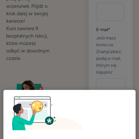
wizerunek. Pójdź o
krok dalej w swojej
karierze!
Kurs zawiera 9
E-mail
*
bezpłatnych lekcji,
Jeśli masz
które możesz
konto na
odbyć w dowolnym
ZnanyLekarz,
czasie.
podaj e-mail,
którym się
logujesz
Numer
telefonu
*
Podaj numer
stacjonarny
Dowiesz się
tylko wtedy,