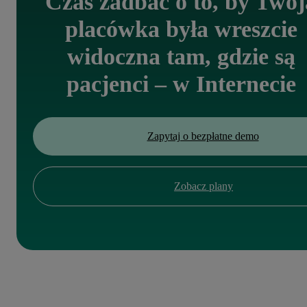
Czas zadbać o to, by Twoj
placówka była wreszcie
widoczna tam, gdzie są
pacjenci – w Internecie
Zapytaj o bezpłatne demo
Zobacz plany