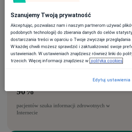
Pokaż swoją placówkę w Google dzięki pozycjonowaniu ze
Szanujemy Twoją prywatność
ZnanyLekarz.
Akceptując, pozwalasz nam i naszym partnerom używać plików
podobnych technologii) do zbierania danych do celów statyst
Zbieraj opinie, które pracują na Wasz wizerunek i zaufanie
dostarczania treści w oparciu o Twoje zwyczaje przeglądania 
pacjentów.
W każdej chwili możesz sprawdzić i zaktualizować swoje pref
ustawieniach. W ustawieniach znajdziesz również linki do poli
trzecich. Więcej informacji znajdziesz w
polityka cookies
Zaprezentuj swoje usługi 2 milionom pacjentów, którzy
miesięcznie odwiedzają serwis.
Edytuj ustawienia
90%
pacjentów szuka informacji zdrowotnych w
Internecie