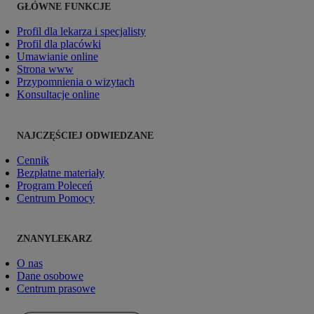
GŁÓWNE FUNKCJE
Profil dla lekarza i specjalisty
Profil dla placówki
Umawianie online
Strona www
Przypomnienia o wizytach
Konsultacje online
NAJCZĘŚCIEJ ODWIEDZANE
Cennik
Bezpłatne materiały
Program Poleceń
Centrum Pomocy
ZNANYLEKARZ
O nas
Dane osobowe
Centrum prasowe