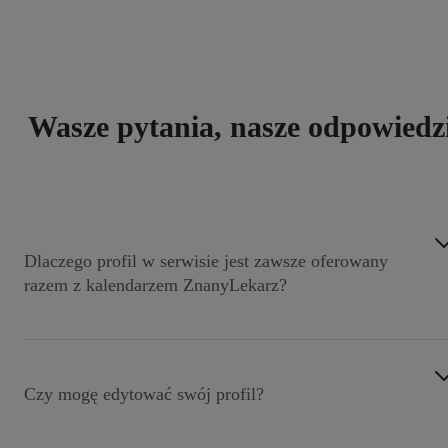
Wasze pytania, nasze odpowiedz
Dlaczego profil w serwisie jest zawsze oferowany
razem z kalendarzem ZnanyLekarz?
Aby osiągnąć swoje cele związane z dotarciem do
większej liczby pacjentów, najpierw zadbaj o dobre opini
i pozytywny odbiór swojego gabinetu wśród pacjentów.
Czy mogę edytować swój profil?
Kluczowe tutaj będzie korzystanie z kalendarza online
dostępnego dla pacjentów 24/7. Korzystając z kalendarza