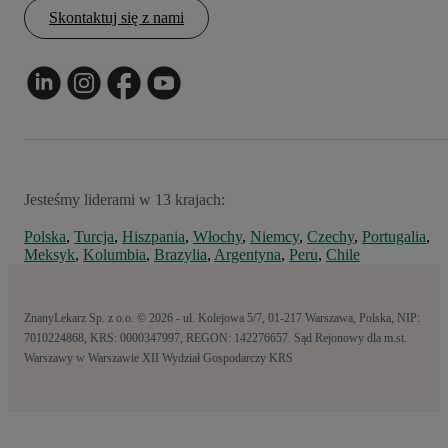
Skontaktuj się z nami
Jesteśmy liderami w 13 krajach:
Polska
,
Turcja
,
Hiszpania
,
Włochy
,
Niemcy
,
Czechy
,
Portugalia
,
Meksyk
,
Kolumbia
,
Brazylia
,
Argentyna
,
Peru
,
Chile
ZnanyLekarz Sp. z o.o. © 2026 - ul. Kolejowa 5/7, 01-217 Warszawa, Polska, NIP:
7010224868, KRS: 0000347997, REGON: 142276657. Sąd Rejonowy dla m.st.
Warszawy w Warszawie XII Wydział Gospodarczy KRS