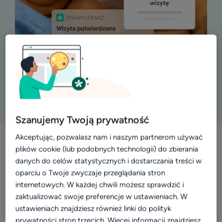
Szanujemy Twoją prywatność
Akceptując, pozwalasz nam i naszym partnerom używać
plików cookie (lub podobnych technologii) do zbierania
ponad
danych do celów statystycznych i dostarczania treści w
90%
oparciu o Twoje zwyczaje przeglądania stron
internetowych. W każdej chwili możesz sprawdzić i
osób
zaktualizować swoje preferencje w ustawieniach. W
szuka
ustawieniach znajdziesz również linki do polityk
informacji
o lekarzu
prywatności stron trzecich. Więcej informacji znajdziesz