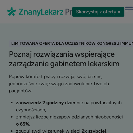
Skorzystaj z oferty »
LIMITOWANA OFERTA DLA UCZESTNIKÓW KONGRESU IMMUN
Poznaj rozwiązania wspierające
zarządzanie gabinetem lekarskim
Popraw komfort pracy i rozwijaj swój biznes,
jednocześnie zwiększając zadowolenie Twoich
pacjentów:
zaoszczędź 2 godziny
dziennie na powtarzalnych
czynnościach,
zmniejsz liczbę niezapowiedzianych nieobecności
o 65%
,
zbuduj swój wizerunek w sieci
2x szybciej
,