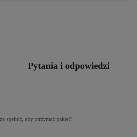
Pytania i odpowiedzi
zę spełnić, aby otrzymać pakiet?
z na tej stronie, podaj dane placówki i jej adres. Po otrzyman