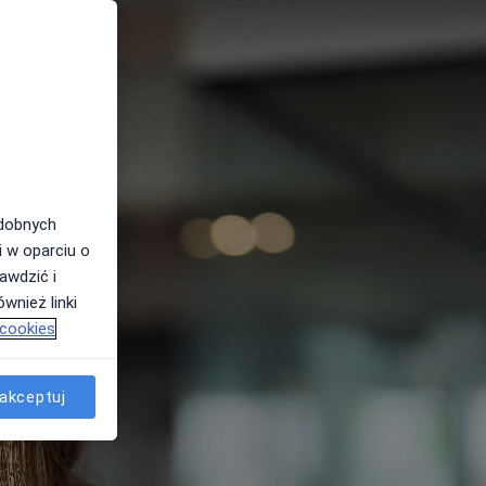
odobnych
i w oparciu o
awdzić i
wnież linki
 cookies
akceptuj