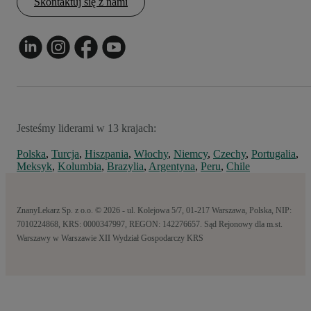
Skontaktuj się z nami
Jesteśmy liderami w 13 krajach:
Polska
,
Turcja
,
Hiszpania
,
Włochy
,
Niemcy
,
Czechy
,
Portugalia
,
Meksyk
,
Kolumbia
,
Brazylia
,
Argentyna
,
Peru
,
Chile
ZnanyLekarz Sp. z o.o. © 2026 - ul. Kolejowa 5/7, 01-217 Warszawa, Polska, NIP:
7010224868, KRS: 0000347997, REGON: 142276657. Sąd Rejonowy dla m.st.
Warszawy w Warszawie XII Wydział Gospodarczy KRS