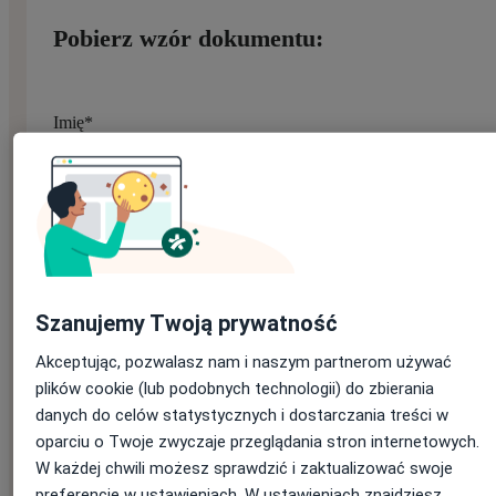
Pobierz wzór dokumentu:
Imię
*
Nazwisko
*
Szanujemy Twoją prywatność
E-mail
*
Akceptując, pozwalasz nam i naszym partnerom używać
Jeśli masz konto na ZnanyLekarz, podaj e-mail, którym się
logujesz
plików cookie (lub podobnych technologii) do zbierania
danych do celów statystycznych i dostarczania treści w
oparciu o Twoje zwyczaje przeglądania stron internetowych.
W każdej chwili możesz sprawdzić i zaktualizować swoje
preferencje w ustawieniach. W ustawieniach znajdziesz