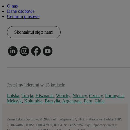
O nas
Dane osobowe
Centrum prasowe
Skontaktuj się z nami
Jesteśmy liderami w 13 krajach:
Polska
,
Turcja
,
Hiszpania
,
Włochy
,
Niemcy
,
Czechy
,
Portugalia
,
Meksyk
,
Kolumbia
,
Brazylia
,
Argentyna
,
Peru
,
Chile
ZnanyLekarz Sp. z o.o. © 2026 - ul. Kolejowa 5/7, 01-217 Warszawa, Polska, NIP:
7010224868, KRS: 0000347997, REGON: 142276657. Sąd Rejonowy dla m.st.