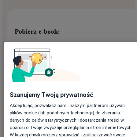
Pobierz e-book:
Imię
*
Nazwisko
*
Szanujemy Twoją prywatność
Akceptując, pozwalasz nam i naszym partnerom używać
plików cookie (lub podobnych technologii) do zbierania
E-mail
*
danych do celów statystycznych i dostarczania treści w
Jeśli masz konto na ZnanyLekarz, podaj e-mail, którym się
oparciu o Twoje zwyczaje przeglądania stron internetowych.
logujesz
W każdej chwili możesz sprawdzić i zaktualizować swoje