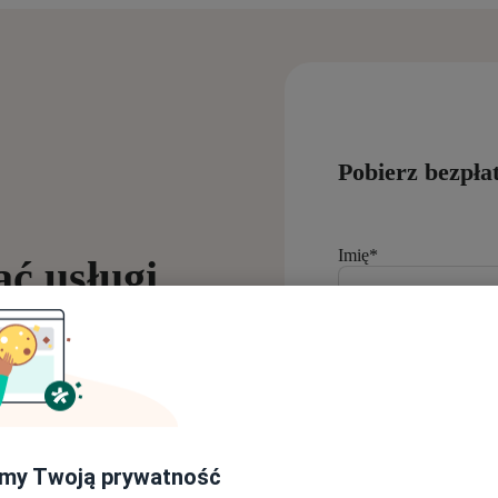
Pobierz bezpłat
Imię
*
ć usługi
Nazwisko
*
my Twoją prywatność
E-mail
*
e jest oferowanie