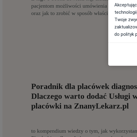
Akceptując
pacjentom możliwości umówienia się na konkre
technologii
oraz jak to zrobić w sposób właściwy i skutecz
Twoje zwyc
zaktualizo
do polityk 
Poradnik dla placówek diagno
Dlaczego warto dodać Usługi w
placówki na ZnanyLekarz.pl
to kompendium wiedzy o tym, jak wykorzystani