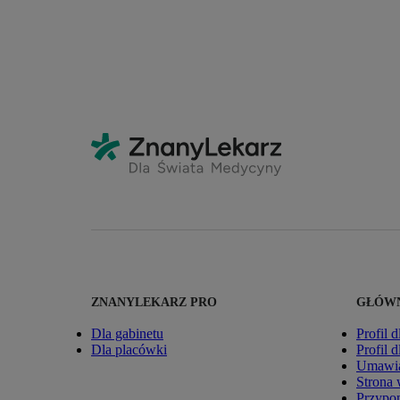
ZNANYLEKARZ PRO
GŁÓWN
Dla gabinetu
Profil d
Dla placówki
Profil 
Umawia
Strona
Przypom