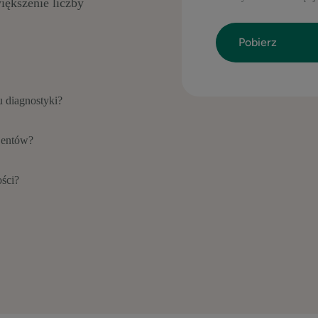
ększenie liczby
u diagnostyki?
cjentów?
ości?