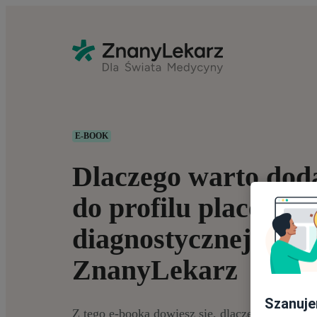
E-BOOK
Dlaczego warto doda
do profilu placówki
diagnostycznej na
ZnanyLekarz
Szanuje
Z tego e-booka dowiesz się, dlaczego tak istotn