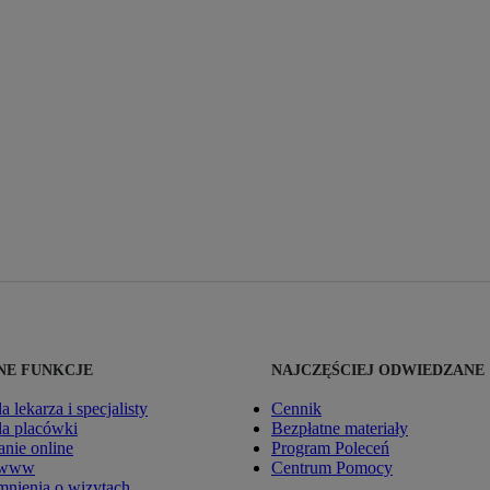
E FUNKCJE
NAJCZĘŚCIEJ ODWIEDZANE
la lekarza i specjalisty
Cennik
dla placówki
Bezpłatne materiały
nie online
Program Poleceń
 www
Centrum Pomocy
nienia o wizytach