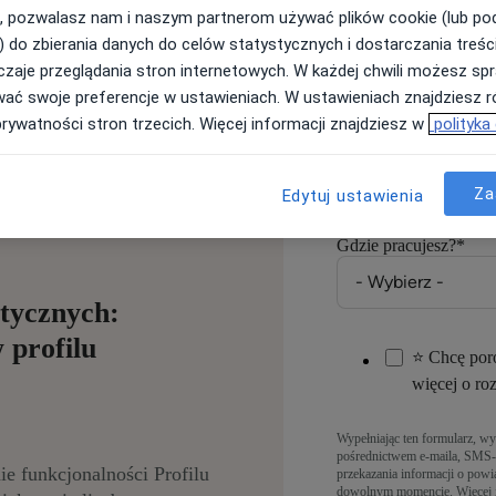
Jeśli masz konto na Znan
, pozwalasz nam i naszym partnerom używać plików cookie (lub p
tne usługi diagnostyczne
) do zbierania danych do celów statystycznych i dostarczania treśc
ny.
zaje przeglądania stron internetowych. W każdej chwili możesz spr
wać swoje preferencje w ustawieniach. W ustawieniach znajdziesz ró
Numer telefonu
*
prywatności stron trzecich. Więcej informacji znajdziesz w
polityka
Podaj numer stacjonarny
Za
Edytuj ustawienia
Gdzie pracujesz?
*
stycznych:
 profilu
⭐ Chcę poro
więcej o r
Wypełniając ten formularz, wy
pośrednictwem e-maila, SMS-
e funkcjonalności Profilu
przekazania informacji o pow
dowolnym momencie. Więcej i