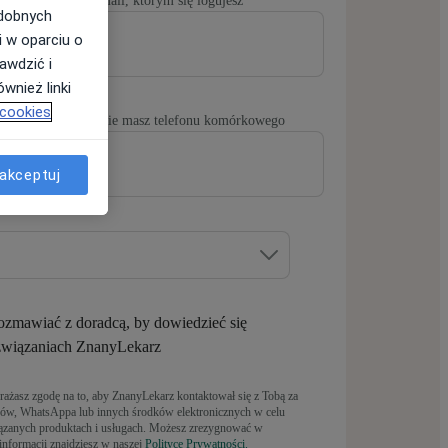
yLekarz, podaj e-mail, którym się logujesz
odobnych
i w oparciu o
awdzić i
wnież linki
 cookies
 tylko wtedy, gdy nie masz telefonu komórkowego
akceptuj
zmawiać z doradcą, by dowiedzieć się
ozwiązaniach ZnanyLekarz
rażasz zgodę na to, aby ZnanyLekarz kontaktował się z Tobą za
ów, WhatsAppa lub innych środków elektronicznych w celu
iązanych produktach i usługach. Możesz zrezygnować w
nformacji znajdziesz w naszej
Polityce Prywatności.