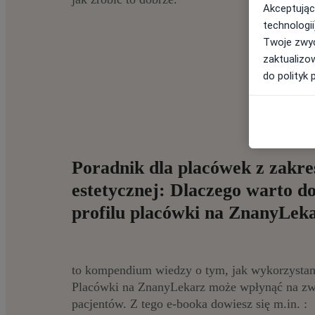
Akceptując
technologii
Twoje zwyc
zaktualizo
do polityk 
Poradnik dla placówek z zakr
estetycznej: Dlaczego warto d
profilu placówki na ZnanyLeka
to kompendium wiedzy o tym, jak wykorzystani
Placówki na ZnanyLekarz może wpłynąć na zwi
pacjentów. Z tego e-booka dowiesz się m.in. :