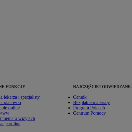
E FUNKCJE
NAJCZĘŚCIEJ ODWIEDZANE
la lekarza i specjalisty
Cennik
dla placówki
Bezpłatne materiały
nie online
Program Poleceń
 www
Centrum Pomocy
nienia o wizytach
acje online