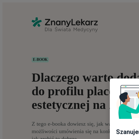
E-BOOK
Dlaczego warto doda
do profilu placówk
estetycznej na Zna
Z tego e-booka dowiesz się, jak ważne jest o
możliwości umówienia się na konkretne usługi
Szanuje
jak zrobić to dobrze.