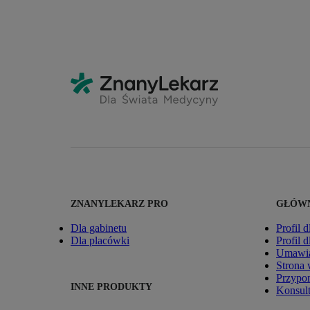
ZNANYLEKARZ PRO
GŁÓWN
Dla gabinetu
Profil d
Dla placówki
Profil 
Umawia
Strona
Przypom
INNE PRODUKTY
Konsult