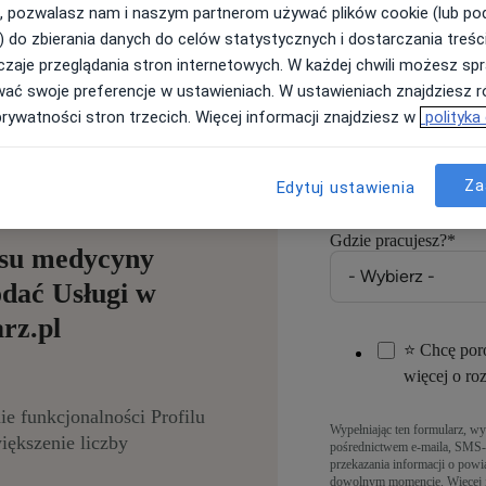
Jeśli masz konto na Znan
, pozwalasz nam i naszym partnerom używać plików cookie (lub p
) do zbierania danych do celów statystycznych i dostarczania treśc
zaje przeglądania stron internetowych. W każdej chwili możesz spr
wać swoje preferencje w ustawieniach. W ustawieniach znajdziesz ró
Numer telefonu
*
prywatności stron trzecich. Więcej informacji znajdziesz w
polityka
Podaj numer stacjonarny
Za
Edytuj ustawienia
Gdzie pracujesz?
*
esu medycyny
odać Usługi w
rz.pl
⭐ Chcę poro
więcej o r
e funkcjonalności Profilu
Wypełniając ten formularz, wy
ększenie liczby
pośrednictwem e-maila, SMS-
przekazania informacji o pow
dowolnym momencie. Więcej i