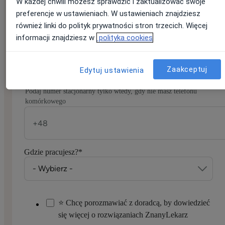
W każdej chwili możesz sprawdzić i zaktualizować swoje
E-mail
*
preferencje w ustawieniach. W ustawieniach znajdziesz
Jeśli masz konto na ZnanyLekarz, podaj e-mail, którym się
również linki do polityk prywatności stron trzecich. Więcej
logujesz
informacji znajdziesz w
polityka cookies
Zaakceptuj
Edytuj ustawienia
Numer telefonu
*
Podaj numer stacjonarny tylko wtedy, gdy nie masz telefonu
komórkowego
Gdzie pracujesz?
*
⭐ Chcę porozmawiać z doradcą, by dowiedzieć
się więcej o rozwiązaniach ZnanyLekarz