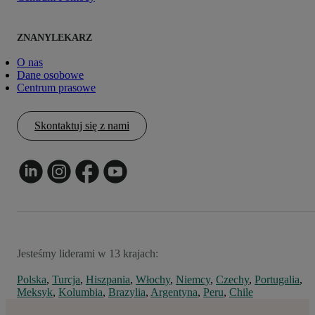
ZNANYLEKARZ
O nas
Dane osobowe
Centrum prasowe
Skontaktuj się z nami
Jesteśmy liderami w 13 krajach:
Polska
,
Turcja
,
Hiszpania
,
Włochy
,
Niemcy
,
Czechy
,
Portugalia
,
Meksyk
,
Kolumbia
,
Brazylia
,
Argentyna
,
Peru
,
Chile