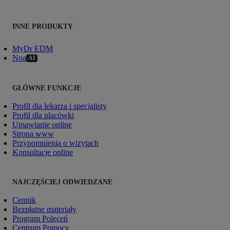
INNE PRODUKTY
MyDr EDM
Noa
AI
GŁÓWNE FUNKCJE
Profil dla lekarza i specjalisty
Profil dla placówki
Umawianie online
Strona www
Przypomnienia o wizytach
Konsultacje online
NAJCZĘŚCIEJ ODWIEDZANE
Cennik
Bezpłatne materiały
Program Poleceń
Centrum Pomocy