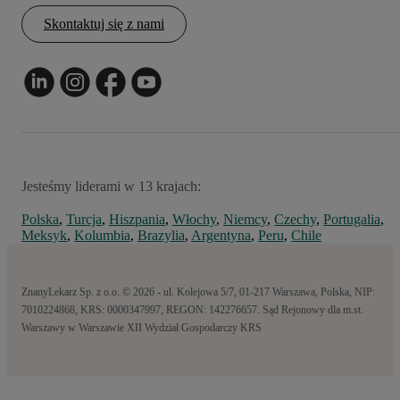
Skontaktuj się z nami
Jesteśmy liderami w 13 krajach:
Polska
,
Turcja
,
Hiszpania
,
Włochy
,
Niemcy
,
Czechy
,
Portugalia
,
Meksyk
,
Kolumbia
,
Brazylia
,
Argentyna
,
Peru
,
Chile
ZnanyLekarz Sp. z o.o. © 2026 - ul. Kolejowa 5/7, 01-217 Warszawa, Polska, NIP:
7010224868, KRS: 0000347997, REGON: 142276657. Sąd Rejonowy dla m.st.
Warszawy w Warszawie XII Wydział Gospodarczy KRS