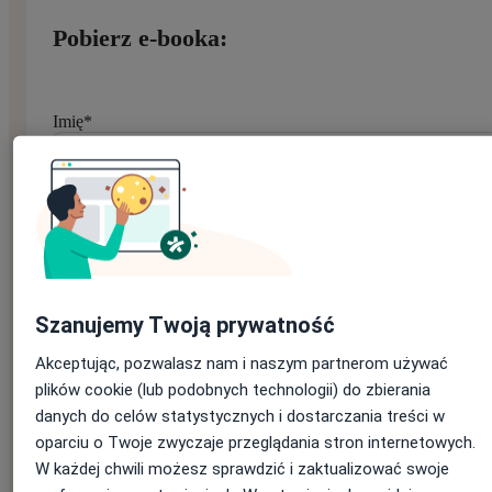
Pobierz e-booka:
Imię
*
Nazwisko
*
Szanujemy Twoją prywatność
E-mail
*
Akceptując, pozwalasz nam i naszym partnerom używać
Jeśli masz konto na ZnanyLekarz, podaj e-mail, którym się
logujesz
plików cookie (lub podobnych technologii) do zbierania
danych do celów statystycznych i dostarczania treści w
oparciu o Twoje zwyczaje przeglądania stron internetowych.
W każdej chwili możesz sprawdzić i zaktualizować swoje