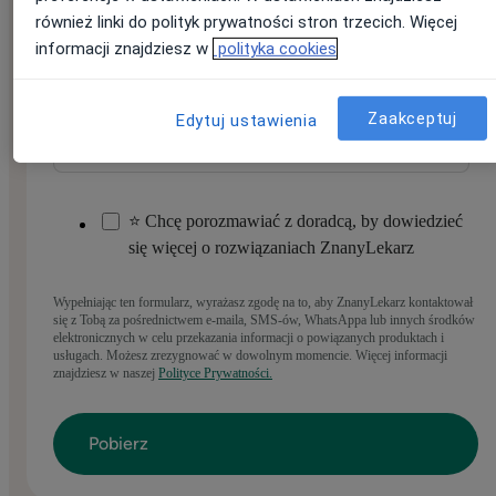
również linki do polityk prywatności stron trzecich. Więcej
informacji znajdziesz w
polityka cookies
Gdzie pracujesz?
*
Zaakceptuj
Edytuj ustawienia
⭐ Chcę porozmawiać z doradcą, by dowiedzieć
się więcej o rozwiązaniach ZnanyLekarz
Wypełniając ten formularz, wyrażasz zgodę na to, aby ZnanyLekarz kontaktował
się z Tobą za pośrednictwem e-maila, SMS-ów, WhatsAppa lub innych środków
elektronicznych w celu przekazania informacji o powiązanych produktach i
usługach. Możesz zrezygnować w dowolnym momencie. Więcej informacji
znajdziesz w naszej
Polityce Prywatności.