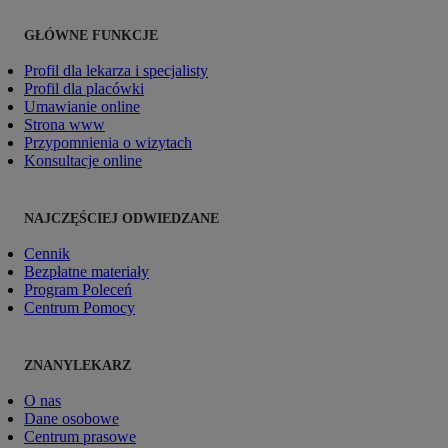
GŁÓWNE FUNKCJE
Profil dla lekarza i specjalisty
Profil dla placówki
Umawianie online
Strona www
Przypomnienia o wizytach
Konsultacje online
NAJCZĘŚCIEJ ODWIEDZANE
Cennik
Bezpłatne materiały
Program Poleceń
Centrum Pomocy
ZNANYLEKARZ
O nas
Dane osobowe
Centrum prasowe