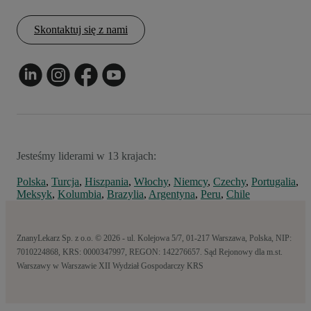
Skontaktuj się z nami
Jesteśmy liderami w 13 krajach:
Polska
,
Turcja
,
Hiszpania
,
Włochy
,
Niemcy
,
Czechy
,
Portugalia
,
Meksyk
,
Kolumbia
,
Brazylia
,
Argentyna
,
Peru
,
Chile
ZnanyLekarz Sp. z o.o. © 2026 - ul. Kolejowa 5/7, 01-217 Warszawa, Polska, NIP:
7010224868, KRS: 0000347997, REGON: 142276657. Sąd Rejonowy dla m.st.
Warszawy w Warszawie XII Wydział Gospodarczy KRS