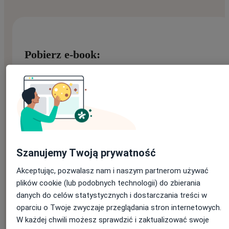
Pobierz e-book:
Imię
*
Nazwisko
*
Szanujemy Twoją prywatność
Akceptując, pozwalasz nam i naszym partnerom używać
plików cookie (lub podobnych technologii) do zbierania
danych do celów statystycznych i dostarczania treści w
E-mail
*
Jeśli masz konto na ZnanyLekarz, podaj e-mail, którym się
oparciu o Twoje zwyczaje przeglądania stron internetowych.
logujesz
W każdej chwili możesz sprawdzić i zaktualizować swoje