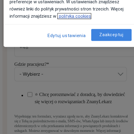
preferencje w ustawieniach. W ustawieniach znajdziesz
również linki do polityk prywatności stron trzecich. Więcej
informacji znajdziesz w
polityka cookies
Numer telefonu
*
Podaj numer stacjonarny tylko wtedy, gdy nie masz telefonu
komórkowego
Zaakceptuj
Edytuj ustawienia
Gdzie pracujesz?
*
⭐ Chcę porozmawiać z doradcą, by dowiedzieć
się więcej o rozwiązaniach ZnanyLekarz
Wypełniając ten formularz, wyrażasz zgodę na to, aby ZnanyLekarz kontaktował
się z Tobą za pośrednictwem e-maila, SMS-ów, WhatsAppa lub innych środków
elektronicznych w celu przekazania informacji o powiązanych produktach i
usługach. Możesz zrezygnować w dowolnym momencie. Więcej informacji