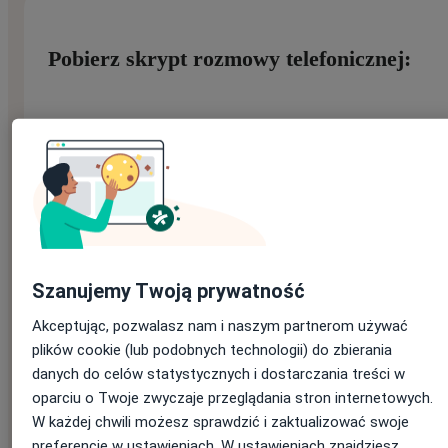
Pobierz skrypt rozmowy telefonicznej:
Imię
*
Nazwisko
*
Szanujemy Twoją prywatność
Akceptując, pozwalasz nam i naszym partnerom używać
E-mail
*
plików cookie (lub podobnych technologii) do zbierania
Jeśli masz konto na ZnanyLekarz, podaj e-mail, którym się
danych do celów statystycznych i dostarczania treści w
logujesz
oparciu o Twoje zwyczaje przeglądania stron internetowych.
W każdej chwili możesz sprawdzić i zaktualizować swoje
preferencje w ustawieniach. W ustawieniach znajdziesz