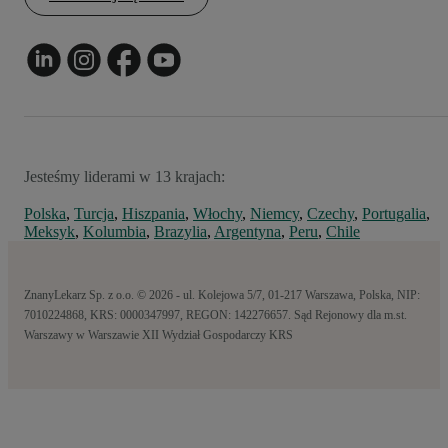
Jesteśmy liderami w 13 krajach:
Polska
,
Turcja
,
Hiszpania
,
Włochy
,
Niemcy
,
Czechy
,
Portugalia
,
Meksyk
,
Kolumbia
,
Brazylia
,
Argentyna
,
Peru
,
Chile
ZnanyLekarz Sp. z o.o. © 2026 - ul. Kolejowa 5/7, 01-217 Warszawa, Polska, NIP:
7010224868, KRS: 0000347997, REGON: 142276657. Sąd Rejonowy dla m.st.
Warszawy w Warszawie XII Wydział Gospodarczy KRS