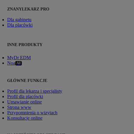
ZNANYLEKARZ PRO
Dla gabinetu
Dla placówki
INNE PRODUKTY
MyDr EDM
Noa
AI
GŁÓWNE FUNKCJE
Profil dla lekarza i specjalisty
Profil dla placówki
Umawianie online
Strona www
Przypomnienia o wizytach
Konsultacje online