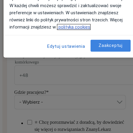
W każdej chwili możesz sprawdzić i zaktualizować swoje
E-mail
*
preferencje w ustawieniach. W ustawieniach znajdziesz
Jeśli masz konto na ZnanyLekarz, podaj e-mail, którym się
również linki do polityk prywatności stron trzecich. Więcej
logujesz
informacji znajdziesz w
polityka cookies
Zaakceptuj
Edytuj ustawienia
Numer telefonu
*
Podaj numer stacjonarny tylko wtedy, gdy nie masz telefonu
komórkowego
Gdzie pracujesz?
*
⭐ Chcę porozmawiać z doradcą, by dowiedzieć
się więcej o rozwiązaniach ZnanyLekarz