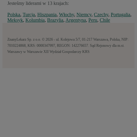
Jesteśmy liderami w 13 krajach:
Polska
,
Turcja
,
Hiszpania
,
Włochy
,
Niemcy
,
Czechy
,
Portugalia
,
Meksyk
,
Kolumbia
,
Brazylia
,
Argentyna
,
Peru
,
Chile
ZnanyLekarz Sp. z o.o. © 2026 - ul. Kolejowa 5/7, 01-217 Warszawa, Polska, NIP:
7010224868, KRS: 0000347997, REGON: 142276657. Sąd Rejonowy dla m.st.
Warszawy w Warszawie XII Wydział Gospodarczy KRS