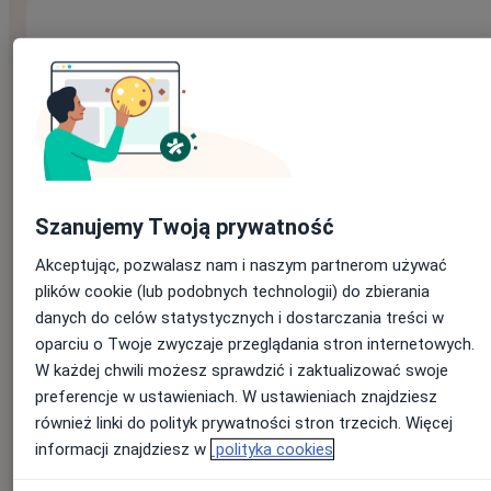
Pobierz szablon:
Imię
*
Szanujemy Twoją prywatność
Nazwisko
*
Akceptując, pozwalasz nam i naszym partnerom używać
plików cookie (lub podobnych technologii) do zbierania
danych do celów statystycznych i dostarczania treści w
oparciu o Twoje zwyczaje przeglądania stron internetowych.
E-mail
*
W każdej chwili możesz sprawdzić i zaktualizować swoje
Jeśli masz konto na ZnanyLekarz, podaj e-mail, którym się
preferencje w ustawieniach. W ustawieniach znajdziesz
logujesz
również linki do polityk prywatności stron trzecich. Więcej
informacji znajdziesz w
polityka cookies