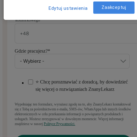
Zaakceptuj
Edytuj ustawienia
Numer telefonu
*
Podaj numer stacjonarny tylko wtedy, gdy nie masz telefonu
komórkowego
Gdzie pracujesz?
*
⭐ Chcę porozmawiać z doradcą, by dowiedzieć
się więcej o rozwiązaniach ZnanyLekarz
Wypełniając ten formularz, wyrażasz zgodę na to, aby ZnanyLekarz kontaktował
się z Tobą za pośrednictwem e-maila, SMS-ów, WhatsAppa lub innych środków
elektronicznych w celu przekazania informacji o powiązanych produktach i
usługach. Możesz zrezygnować w dowolnym momencie. Więcej informacji
znajdziesz w naszej
Polityce Prywatności.