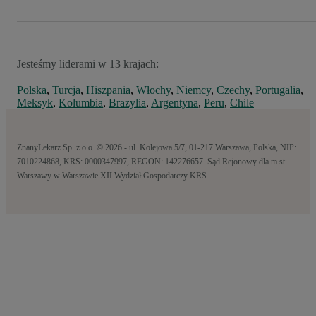
Jesteśmy liderami w 13 krajach:
Polska
,
Turcja
,
Hiszpania
,
Włochy
,
Niemcy
,
Czechy
,
Portugalia
,
Meksyk
,
Kolumbia
,
Brazylia
,
Argentyna
,
Peru
,
Chile
ZnanyLekarz Sp. z o.o. © 2026 - ul. Kolejowa 5/7, 01-217 Warszawa, Polska, NIP:
7010224868, KRS: 0000347997, REGON: 142276657. Sąd Rejonowy dla m.st.
Warszawy w Warszawie XII Wydział Gospodarczy KRS