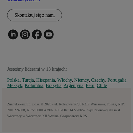
Skontaktuj się z nami
Jesteśmy liderami w 13 krajach:
Polska
,
Turcja
,
Hiszpania
,
Włochy
,
Niemcy
,
Czechy
,
Portugalia
,
Meksyk
,
Kolumbia
,
Brazylia
,
Argentyna
,
Peru
,
Chile
ZnanyLekarz Sp. z o.o. © 2026 - ul. Kolejowa 5/7, 01-217 Warszawa, Polska, NIP:
7010224868, KRS: 0000347997, REGON: 142276657. Sąd Rejonowy dla m.st.
Warszawy w Warszawie XII Wydział Gospodarczy KRS