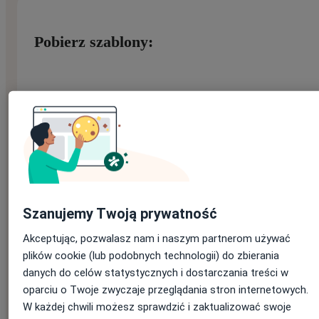
Pobierz szablony:
Imię
*
Nazwisko
*
Szanujemy Twoją prywatność
Akceptując, pozwalasz nam i naszym partnerom używać
E-mail
*
Jeśli masz konto na ZnanyLekarz, podaj e-mail, którym się
plików cookie (lub podobnych technologii) do zbierania
logujesz
danych do celów statystycznych i dostarczania treści w
oparciu o Twoje zwyczaje przeglądania stron internetowych.
W każdej chwili możesz sprawdzić i zaktualizować swoje