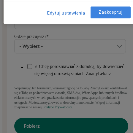
Podaj numer stacjonarny tylko wtedy, gdy nie masz telefonu
komórkowego
Zaakceptuj
Edytuj ustawienia
Gdzie pracujesz?
*
⭐ Chcę porozmawiać z doradcą, by dowiedzieć
się więcej o rozwiązaniach ZnanyLekarz
Wypełniając ten formularz, wyrażasz zgodę na to, aby ZnanyLekarz kontaktował
się z Tobą za pośrednictwem e-maila, SMS-ów, WhatsAppa lub innych środków
elektronicznych w celu przekazania informacji o powiązanych produktach i
usługach. Możesz zrezygnować w dowolnym momencie. Więcej informacji
znajdziesz w naszej
Polityce Prywatności.