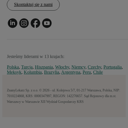
Skontaktuj się z nami
Jesteśmy liderami w 13 krajach:
Polska
,
Turcja
,
Hiszpania
,
Włochy
,
Niemcy
,
Czechy
,
Portugalia
,
Meksyk
,
Kolumbia
,
Brazylia
,
Argentyna
,
Peru
,
Chile
ZnanyLekarz Sp. z o.o. © 2026 - ul. Kolejowa 5/7, 01-217 Warszawa, Polska, NIP:
7010224868, KRS: 0000347997, REGON: 142276657. Sąd Rejonowy dla m.st.
Warszawy w Warszawie XII Wydział Gospodarczy KRS