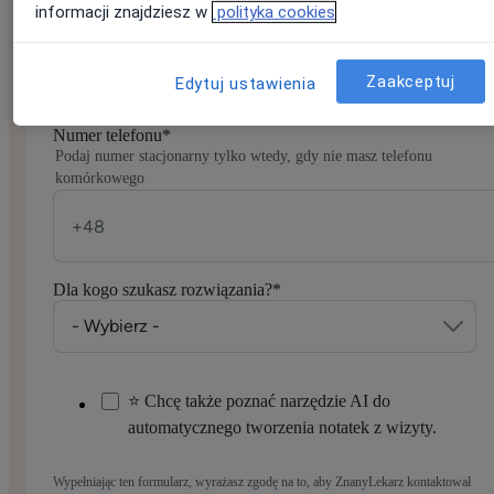
Jeśli masz konto na ZnanyLekarz, podaj e-mail, którym się
informacji znajdziesz w
polityka cookies
logujesz
Zaakceptuj
Edytuj ustawienia
Numer telefonu
*
Podaj numer stacjonarny tylko wtedy, gdy nie masz telefonu
komórkowego
Dla kogo szukasz rozwiązania?
*
⭐ Chcę także poznać narzędzie AI do
automatycznego tworzenia notatek z wizyty.
Wypełniając ten formularz, wyrażasz zgodę na to, aby ZnanyLekarz kontaktował