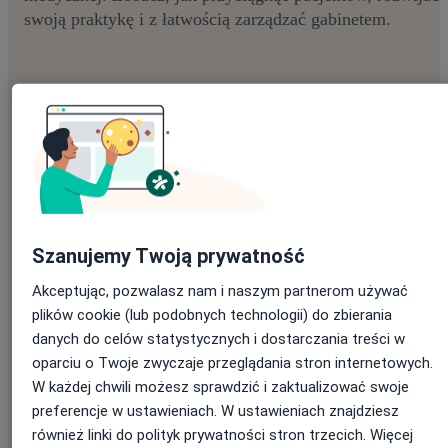
swoją praktykę i z łatwością zarządzać gabinetem.
Poznaj ofertę dla Twojego gabinetu
Imię
*
Szanujemy Twoją prywatność
Akceptując, pozwalasz nam i naszym partnerom używać
plików cookie (lub podobnych technologii) do zbierania
Nazwisko
*
danych do celów statystycznych i dostarczania treści w
oparciu o Twoje zwyczaje przeglądania stron internetowych.
W każdej chwili możesz sprawdzić i zaktualizować swoje
preferencje w ustawieniach. W ustawieniach znajdziesz
E-mail
*
również linki do polityk prywatności stron trzecich. Więcej