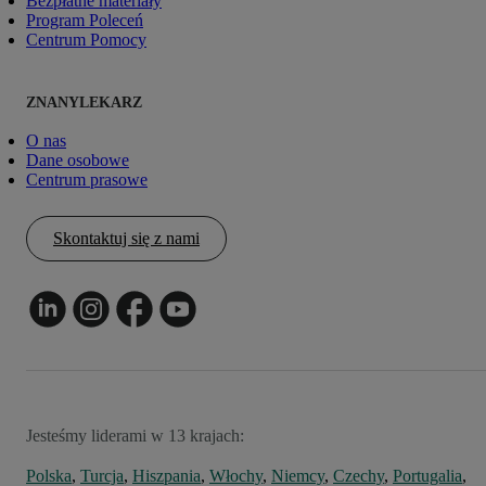
Bezpłatne materiały
Program Poleceń
Centrum Pomocy
ZNANYLEKARZ
O nas
Dane osobowe
Centrum prasowe
Skontaktuj się z nami
Jesteśmy liderami w 13 krajach:
Polska
,
Turcja
,
Hiszpania
,
Włochy
,
Niemcy
,
Czechy
,
Portugalia
,