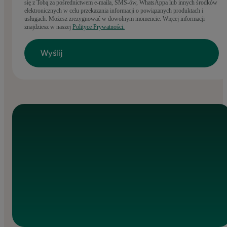
się z Tobą za pośrednictwem e-maila, SMS-ów, WhatsAppa lub innych środków
elektronicznych w celu przekazania informacji o powiązanych produktach i
usługach. Możesz zrezygnować w dowolnym momencie. Więcej informacji
znajdziesz w naszej
Polityce Prywatności.