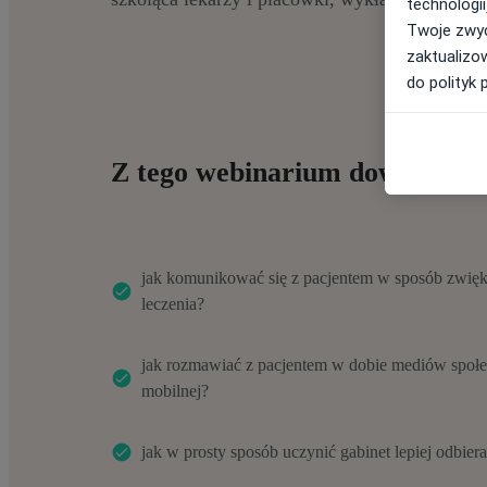
technologii
Twoje zwyc
zaktualizo
do polityk 
Z tego webinarium dowiesz się
jak komunikować się z pacjentem w sposób zwięk
leczenia?
jak rozmawiać z pacjentem w dobie mediów społec
mobilnej?
jak w prosty sposób uczynić gabinet lepiej odbier