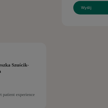
eszka Szuścik-
a
t patient experience