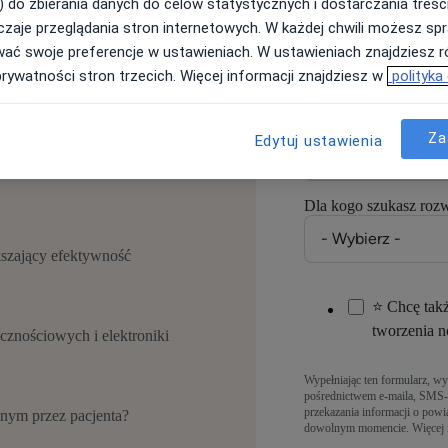
) do zbierania danych do celów statystycznych i dostarczania treśc
zaje przeglądania stron internetowych. W każdej chwili możesz spr
wać swoje preferencje w ustawieniach. W ustawieniach znajdziesz ró
prywatności stron trzecich. Więcej informacji znajdziesz w
polityka
Numer telefonu
*
Podaj numer stacjonarny
Za
Edytuj ustawienia
:
Dla kogo szukasz roz
szający efektywność
⭐ Chcę takż
tworzenia n
znościowych i elektroniki
Wypełniając ten formularz, wy
pośrednictwem e-maila, SMS-
przekazania informacji o pow
anym przez pacjenta?
dowolnym momencie. Więcej i