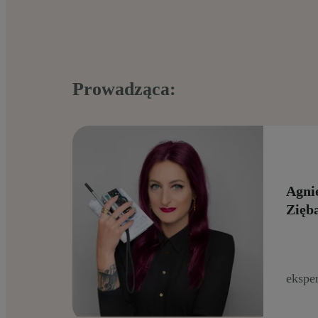
Prowadząca:
Agni
Zięb
eksper