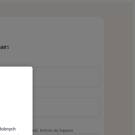
ar:
odobnych
yLekarz, podaj e-mail, którym się logujesz