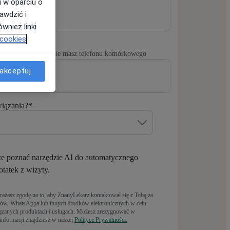
i w oparciu o
awdzić i
wnież linki
 cookies
 tylko wtedy, gdy nie masz telefonu komórkowego
akceptuj
wiązania?
*
e poznać narzędzie AI do automatycznego
otatek z wizyty.
rażasz zgodę na to, aby ZnanyLekarz kontaktował się z Tobą za
ów, WhatsAppa lub innych środków elektronicznych w celu
iązanych produktach i usługach. Możesz zrezygnować w
nformacji znajdziesz w naszej
Polityce Prywatności.