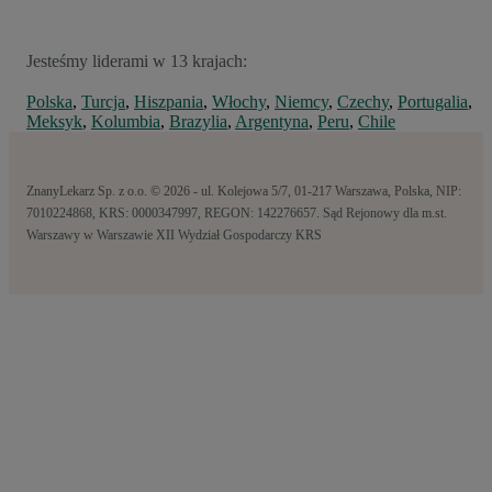
Jesteśmy liderami w 13 krajach:
Polska
,
Turcja
,
Hiszpania
,
Włochy
,
Niemcy
,
Czechy
,
Portugalia
,
Meksyk
,
Kolumbia
,
Brazylia
,
Argentyna
,
Peru
,
Chile
ZnanyLekarz Sp. z o.o. © 2026 - ul. Kolejowa 5/7, 01-217 Warszawa, Polska, NIP:
7010224868, KRS: 0000347997, REGON: 142276657. Sąd Rejonowy dla m.st.
Warszawy w Warszawie XII Wydział Gospodarczy KRS