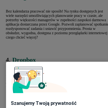
Bez kalendarza pracować nie sposób! Na rynku dostępnych jest
wiele narzędzi umożliwiających planowanie pracy w czasie, ale
potrzeby większości managerów w zupełności zaspokoi darmowa
aplikacja dostarczana przez Google. Pozwoli zaplanować spotkanie
rozdysponować zadania i ustawić przypomnienia. Prosta w
obsłudze, wygodna, dostępna z poziomu przeglądarki internetowej 
czego chcieć więcej?
4.
Dropbox
Bardzo wygodne narzędzie do udostępniania plików i
przechowywania ich w tzw. chmurze. Pozwala dzielić się nawet
dużymi plikami (np. filmami), umożliwia dostęp do nich z różnych
urządzeń, także mobilnych - nie musimy siedzieć za biurkiem, aby
mieć dostęp do dokumentów i plików.
Szanujemy Twoją prywatność