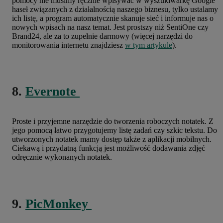
pomocy nie musimy ręcznie wpisywać w wyszukiwarkę Google
haseł związanych z działalnością naszego biznesu, tylko ustalamy
ich listę, a program automatycznie skanuje sieć i informuje nas o
nowych wpisach na nasz temat. Jest prostszy niż SentiOne czy
Brand24, ale za to zupełnie darmowy (więcej narzędzi do
monitorowania internetu znajdziesz
w tym artykule
).
8.
Evernote
Proste i przyjemne narzędzie do tworzenia roboczych notatek. Z
jego pomocą łatwo przygotujemy listę zadań czy szkic tekstu. Do
utworzonych notatek mamy dostęp także z aplikacji mobilnych.
Ciekawą i przydatną funkcją jest możliwość dodawania zdjęć
odręcznie wykonanych notatek.
9.
PicMonkey