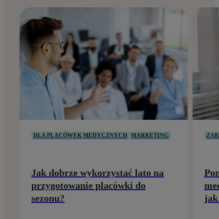
DLA PLACÓWEK MEDYCZNYCH
MARKETING
ZAR
Jak dobrze wykorzystać lato na
Pom
przygotowanie placówki do
med
sezonu?
jak