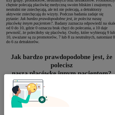
trzy grupy: promotorów, neutralnych oraz detraktorów. Promotorzy
chętnie polecają placówkę medyczną swoim bliskim i znajomym,
neutralni nie zniechęcają, ale też nie polecają, a detraktorzy
aktywnie zniechęcają do wizyty. Podczas badania zadaje się
pytanie:
Jak bardzo prawdopodobne jest, że polecisz naszą
placówkę innym pacjentom?
. Badany zaznacza odpowiedź na skal
od 0 do 10, gdzie 0 oznacza brak chęci do polecania, a 10 daje
pewność, że poleciłoby się placówkę. Osoby, które wybierają 9 lu
10, uważane są za promotorów, 7 lub 8 za neutralnych, natomiast 0
do 6 za detraktorów.
Jak bardzo prawdopodobne jest, że
polecisz
naszą placówkę innym pacjentom?