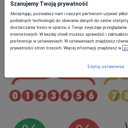
Jak interpretować wyniki badania lojalności
Szanujemy Twoją prywatność
pacjentów metodą NPS?
Akceptując, pozwalasz nam i naszym partnerom używać plików
podobnych technologii) do zbierania danych do celów statyst
W badaniu NPS istotnym elementem jest wynik, który uzyskuje się
dostarczania treści w oparciu o Twoje zwyczaje przeglądania
poprzez odjęcie procentowej liczby detraktorów od procentowej
liczby promotorów. Dokładnie tak samo postępujemy w przypadku
internetowych. W każdej chwili możesz sprawdzić i zaktualiz
badania lojalności pacjentów metodą NPS.
preferencje w ustawieniach. W ustawieniach znajdziesz również
Przykład: jeśli 50% pacjentów to promotorzy, 10% to neutralni, a
prywatności stron trzecich. Więcej informacji znajdziesz w
po
40% to detraktorzy, to wynik NPS wynosi 10 (50-40=10).
Edytuj ustawienia