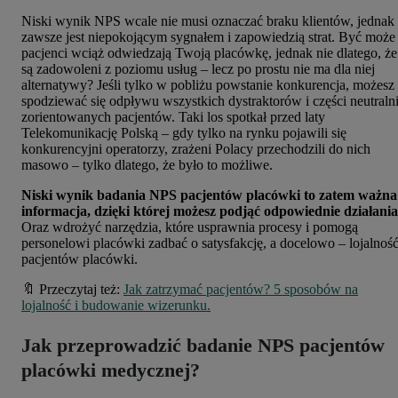
Niski wynik NPS wcale nie musi oznaczać braku klientów, jednak
zawsze jest niepokojącym sygnałem i zapowiedzią strat. Być może
pacjenci wciąż odwiedzają Twoją placówkę, jednak nie dlatego, że
są zadowoleni z poziomu usług – lecz po prostu nie ma dla niej
alternatywy? Jeśli tylko w pobliżu powstanie konkurencja, możesz
spodziewać się odpływu wszystkich dystraktorów i części neutraln
zorientowanych pacjentów. Taki los spotkał przed laty
Telekomunikację Polską – gdy tylko na rynku pojawili się
konkurencyjni operatorzy, zrażeni Polacy przechodzili do nich
masowo – tylko dlatego, że było to możliwe.
Niski wynik badania NPS pacjentów placówki to zatem ważna
informacja, dzięki której możesz podjąć odpowiednie działania
Oraz wdrożyć narzędzia, które usprawnia procesy i pomogą
personelowi placówki zadbać o satysfakcję, a docelowo – lojalnoś
pacjentów placówki.
🔖 Przeczytaj też:
Jak zatrzymać pacjentów? 5 sposobów na
lojalność i budowanie wizerunku.
Jak przeprowadzić badanie NPS pacjentów
placówki medycznej?