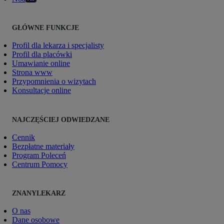
GŁÓWNE FUNKCJE
Profil dla lekarza i specjalisty
Profil dla placówki
Umawianie online
Strona www
Przypomnienia o wizytach
Konsultacje online
NAJCZĘŚCIEJ ODWIEDZANE
Cennik
Bezpłatne materiały
Program Poleceń
Centrum Pomocy
ZNANYLEKARZ
O nas
Dane osobowe