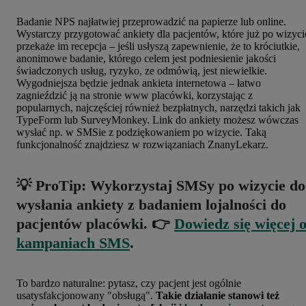
Badanie NPS najłatwiej przeprowadzić na papierze lub online.
Wystarczy przygotować ankiety dla pacjentów, które już po wizyci
przekaże im recepcja – jeśli usłyszą zapewnienie, że to króciutkie,
anonimowe badanie, którego celem jest podniesienie jakości
świadczonych usług, ryzyko, ze odmówią, jest niewielkie.
Wygodniejsza będzie jednak ankieta internetowa – łatwo
zagnieździć ją na stronie www placówki, korzystając z
popularnych, najczęściej również bezpłatnych, narzędzi takich jak
TypeForm lub SurveyMonkey. Link do ankiety możesz wówczas
wysłać np. w SMSie z podziękowaniem po wizycie. Taką
funkcjonalność znajdziesz w rozwiązaniach ZnanyLekarz.
💡 ProTip:
Wykorzystaj SMSy po wizycie do
wysłania ankiety z badaniem lojalności do
pacjentów placówki. 👉
Dowiedz się więcej 
kampaniach SMS
.
To bardzo naturalne: pytasz, czy pacjent jest ogólnie
usatysfakcjonowany "obsługą".
Takie działanie stanowi też