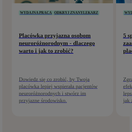
WYDAJNA PRACA
ODKRYJ ZNANYLEKARZ
WYD
Placówka przyjazna osobom
5 s
neuroróżnorodnym - dlaczego
zaa
warto i jak to zrobić?
pla
Dowiedz się co zrobić, by Twoja
Zgr
placówka lepiej wspierała pacjentów
efek
neuroróżnorodnych i stwórz im
leps
przyjazne środowisko.
jak