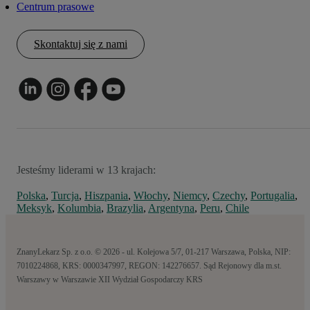
Centrum prasowe
Skontaktuj się z nami
Jesteśmy liderami w 13 krajach:
Polska
,
Turcja
,
Hiszpania
,
Włochy
,
Niemcy
,
Czechy
,
Portugalia
,
Meksyk
,
Kolumbia
,
Brazylia
,
Argentyna
,
Peru
,
Chile
ZnanyLekarz Sp. z o.o. © 2026 - ul. Kolejowa 5/7, 01-217 Warszawa, Polska, NIP:
7010224868, KRS: 0000347997, REGON: 142276657. Sąd Rejonowy dla m.st.
Warszawy w Warszawie XII Wydział Gospodarczy KRS