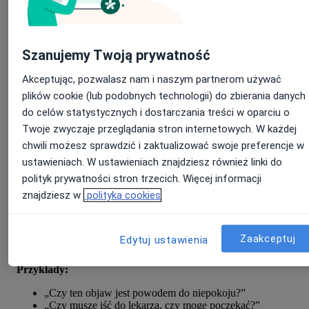
Szanujemy Twoją prywatność
Akceptując, pozwalasz nam i naszym partnerom używać
plików cookie (lub podobnych technologii) do zbierania danych
do celów statystycznych i dostarczania treści w oparciu o
Twoje zwyczaje przeglądania stron internetowych. W każdej
chwili możesz sprawdzić i zaktualizować swoje preferencje w
ustawieniach. W ustawieniach znajdziesz również linki do
2.
Zamień pytania pacjentów w
polityk prywatności stron trzecich. Więcej informacji
treści
znajdziesz w
polityka cookies
Działanie:
wykorzystaj pytania, które słyszysz codziennie w
Zaakceptuj
Edytuj ustawienia
gabinecie jako tematy swoich wpisów.
Przykłady:
„Czy ten objaw jest powodem do niepokoju?”
„Czy muszę iść do lekarza, czy mogę poczekać?”