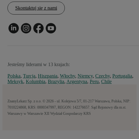
Skontaktuj się z nami
Jesteśmy liderami w 13 krajach:
Polska
,
Turcja
,
Hiszpania
,
Włochy
,
Niemcy
,
Czechy
,
Portugalia
,
Meksyk
,
Kolumbia
,
Brazylia
,
Argentyna
,
Peru
,
Chile
ZnanyLekarz Sp. z o.o. © 2026 - ul. Kolejowa 5/7, 01-217 Warszawa, Polska, NIP:
7010224868, KRS: 0000347997, REGON: 142276657. Sąd Rejonowy dla m.st.
Warszawy w Warszawie XII Wydział Gospodarczy KRS