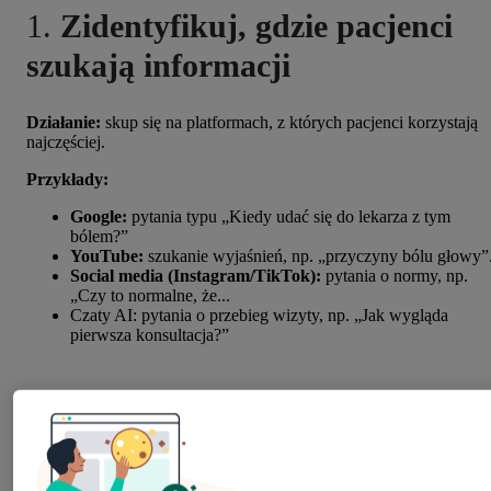
1.
Zidentyfikuj, gdzie pacjenci
szukają informacji
Działanie:
skup się na platformach, z których pacjenci korzystają
najczęściej.
Przykłady:
Google:
pytania typu „Kiedy udać się do lekarza z tym
bólem?”
YouTube:
szukanie wyjaśnień, np. „przyczyny bólu głowy”
Social media (Instagram/TikTok):
pytania o normy, np.
„Czy to normalne, że...
Czaty AI: pytania o przebieg wizyty, np. „Jak wygląda
pierwsza konsultacja?”