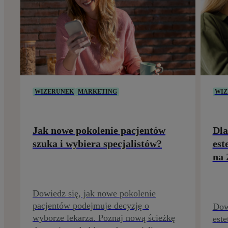
WIZERUNEK
MARKETING
WIZ
Jak nowe pokolenie pacjentów
Dla
szuka i wybiera specjalistów?
est
na 
Dowiedz się, jak nowe pokolenie
pacjentów podejmuje decyzję o
Dow
wyborze lekarza. Poznaj nową ścieżkę
este