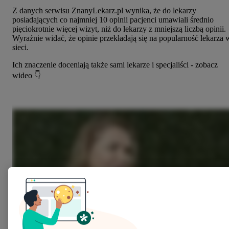
Z danych serwisu ZnanyLekarz.pl wynika, że do lekarzy
posiadających co najmniej 10 opinii pacjenci umawiali średnio
pięciokrotnie więcej wizyt, niż do lekarzy z mniejszą liczbą opinii.
Wyraźnie widać, że opinie przekładają się na popularność lekarza 
sieci.
Ich znaczenie doceniają także sami lekarze i specjaliści - zobacz
wideo 👇