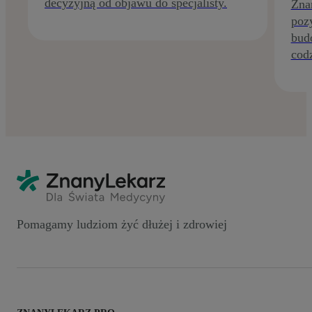
decyzyjną od objawu do specjalisty.
Zna
poz
budo
codz
Pomagamy ludziom żyć dłużej i zdrowiej