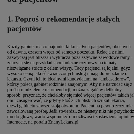
1. Poproś o rekomendacje stałych
pacjentów
Każdy gabinet ma co najmniej kilku stałych pacjentów, obecnych
od dawna, czasem wręcz od samego początku. Relacja z nimi
zazwyczaj jest bliższa i wykracza poza sztywne zawodowe ramy -
zdarzają się na przykład spontaniczne rozmowy na tematy
niezwiązane stricte z celem wizyty. Tacy pacjenci są lojalni, gdyż
wysoko cenią jakość świadczonych usług i mają dobre zdanie o
lekarzu. Czyni ich to idealnymi kandydatami na “ambasadorów”,
którzy polecą gabinet rodzinie i znajomym. Aby nie narzucać się z
prośbą o udzielenie rekomendacji, można zagaić w delikatny
sposób: przyznać, że chciałoby się mieć więcej pacjentów takich ja
oni i zasugerować, że gdyby ktoś z ich bliskich szukał lekarza,
drzwi gabinetu zawsze stoją otworem. Pacjent na pewno zrozumie
zawoalowaną prośbę. Jeśli stwierdzi, że niestety nikt nie przychodz
mu do głowy, warto wspomnieć o możliwości zostawienia opinii 
Internecie, na portalu ZnanyLekarz.pl.