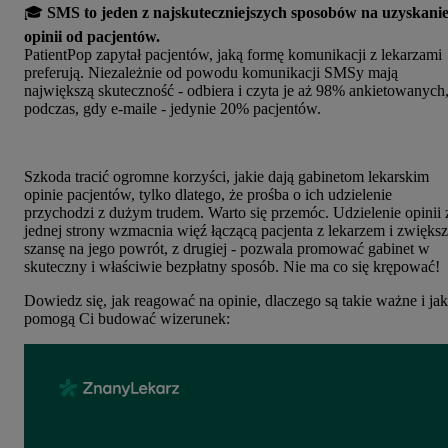
🎓
SMS to jeden z najskuteczniejszych sposobów na uzyskani
opinii od pacjentów.
PatientPop zapytał pacjentów, jaką formę komunikacji z lekarzami
preferują. Niezależnie od powodu komunikacji
SMSy mają
największą skuteczność - odbiera i czyta je aż 98% ankietowanych
podczas, gdy e-maile - jedynie 20% pacjentów.
Szkoda tracić ogromne korzyści, jakie dają gabinetom lekarskim
opinie pacjentów, tylko dlatego, że prośba o ich udzielenie
przychodzi z dużym trudem. Warto się przemóc. Udzielenie opinii 
jednej strony wzmacnia więź łączącą pacjenta z lekarzem i zwięks
szansę na jego powrót, z drugiej - pozwala promować gabinet w
skuteczny i właściwie bezpłatny sposób. Nie ma co się krępować!
Dowiedz się, jak reagować na opinie, dlaczego są takie ważne i jak
pomogą Ci budować wizerunek: