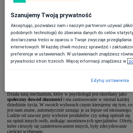
Szanujemy Twoją prywatność
Akceptując, pozwalasz nam i naszym partnerom używać plików
podobnych technologii) do zbierania danych do celów statyst
dostarczania treści w oparciu o Twoje zwyczaje przeglądania
internetowych. W każdej chwili możesz sprawdzić i zaktualiz
preferencje w ustawieniach. W ustawieniach znajdziesz również
prywatności stron trzecich. Więcej informacji znajdziesz w
po
Dlaczego opinie są najważniejsze dla
pacjentów?
Edytuj ustawienia
Działa tutaj mechanizm, który w psychologii jest określany jako
społeczny dowód słuszności
i ma zastosowanie w niemal każdej
dziedzinie życia. W swoich wyborach często kierujemy się tym, co
jest nam znane, automatycznie uznając je za lepsze od nieznanego.
Ludzie od zawsze przy wyborze produktów czy usług opierali się
na opinii innych osób, unikając anonimowych specjalistów. Oferty,
które cieszyły się zainteresowaniem innych, były zdecydowanie
częściej wybierane.