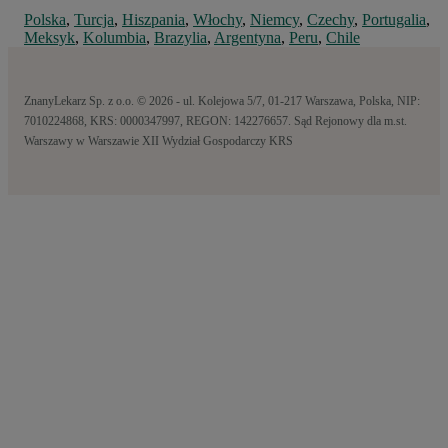
Polska
,
Turcja
,
Hiszpania
,
Włochy
,
Niemcy
,
Czechy
,
Portugalia
,
Meksyk
,
Kolumbia
,
Brazylia
,
Argentyna
,
Peru
,
Chile
ZnanyLekarz Sp. z o.o. © 2026 - ul. Kolejowa 5/7, 01-217 Warszawa, Polska, NIP:
7010224868, KRS: 0000347997, REGON: 142276657. Sąd Rejonowy dla m.st.
Warszawy w Warszawie XII Wydział Gospodarczy KRS