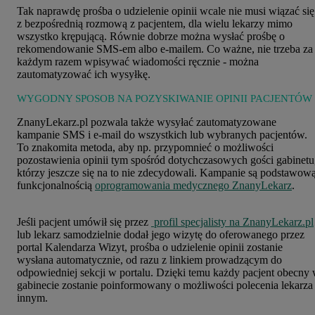
Tak naprawdę prośba o udzielenie opinii wcale nie musi wiązać się
z bezpośrednią rozmową z pacjentem, dla wielu lekarzy mimo
wszystko krępującą. Równie dobrze można wysłać prośbę o
rekomendowanie SMS-em albo e-mailem. Co ważne, nie trzeba za
każdym razem wpisywać wiadomości ręcznie - można
zautomatyzować ich wysyłkę.
WYGODNY SPOSOB NA POZYSKIWANIE OPINII PACJENTÓW
ZnanyLekarz.pl pozwala także wysyłać zautomatyzowane
kampanie SMS i e-mail do wszystkich lub wybranych pacjentów.
To znakomita metoda, aby np. przypomnieć o możliwości
pozostawienia opinii tym spośród dotychczasowych gości gabinetu
którzy jeszcze się na to nie zdecydowali. Kampanie są podstawow
funkcjonalnością
oprogramowania medycznego ZnanyLekarz
.
Jeśli pacjent umówił się przez
profil specjalisty na ZnanyLekarz.pl
lub lekarz samodzielnie dodał jego wizytę do oferowanego przez
portal Kalendarza Wizyt, prośba o udzielenie opinii zostanie
wysłana automatycznie, od razu z linkiem prowadzącym do
odpowiedniej sekcji w portalu. Dzięki temu każdy pacjent obecny
gabinecie zostanie poinformowany o możliwości polecenia lekarza
innym.