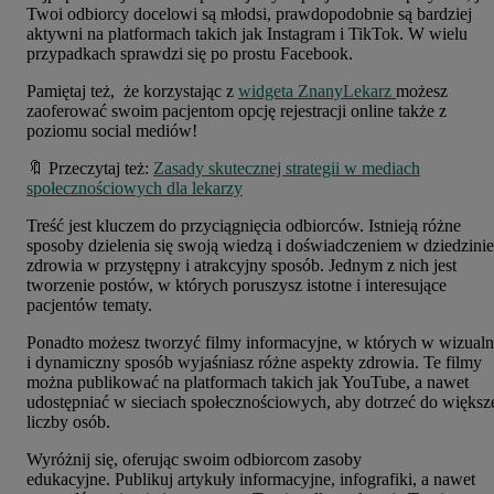
Twoi odbiorcy docelowi są młodsi, prawdopodobnie są bardziej
aktywni na platformach takich jak Instagram i TikTok. W wielu
przypadkach sprawdzi się po prostu Facebook.
Pamiętaj też, że korzystając z
widgeta ZnanyLekarz
możesz
zaoferować swoim pacjentom opcję rejestracji online także z
poziomu social mediów!
🔖 Przeczytaj też:
Zasady skutecznej strategii w mediach
społecznościowych dla lekarzy
Treść jest kluczem do przyciągnięcia odbiorców. Istnieją różne
sposoby dzielenia się swoją wiedzą i doświadczeniem w dziedzinie
zdrowia w przystępny i atrakcyjny sposób. Jednym z nich jest
tworzenie postów, w których poruszysz istotne i interesujące
pacjentów tematy.
Ponadto możesz tworzyć filmy informacyjne, w których w wizual
i dynamiczny sposób wyjaśniasz różne aspekty zdrowia. Te filmy
można publikować na platformach takich jak YouTube, a nawet
udostępniać w sieciach społecznościowych, aby dotrzeć do większ
liczby osób.
Wyróżnij się, oferując swoim odbiorcom zasoby
edukacyjne. Publikuj artykuły informacyjne, infografiki, a nawet