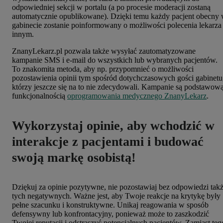
odpowiedniej sekcji w portalu (a po procesie moderacji zostaną
automatycznie opublikowane). Dzięki temu każdy pacjent obecny
gabinecie zostanie poinformowany o możliwości polecenia lekarza
innym.
ZnanyLekarz.pl pozwala także wysyłać zautomatyzowane
kampanie SMS i e-mail do wszystkich lub wybranych pacjentów.
To znakomita metoda, aby np. przypomnieć o możliwości
pozostawienia opinii tym spośród dotychczasowych gości gabinetu
którzy jeszcze się na to nie zdecydowali. Kampanie są podstawow
funkcjonalnością
oprogramowania medycznego ZnanyLekarz
.
Wykorzystaj opinie, aby wchodzić w
interakcje z pacjentami i budować
swoją markę osobistą!
Dziękuj za opinie pozytywne, nie pozostawiaj bez odpowiedzi tak
tych negatywnych. Ważne jest, aby Twoje reakcje na krytykę były
pełne szacunku i konstruktywne. Unikaj reagowania w sposób
defensywny lub konfrontacyjny, ponieważ może to zaszkodzić
Twojej reputacji i odstraszyć potencjalnych pacjentów. Zamiast teg