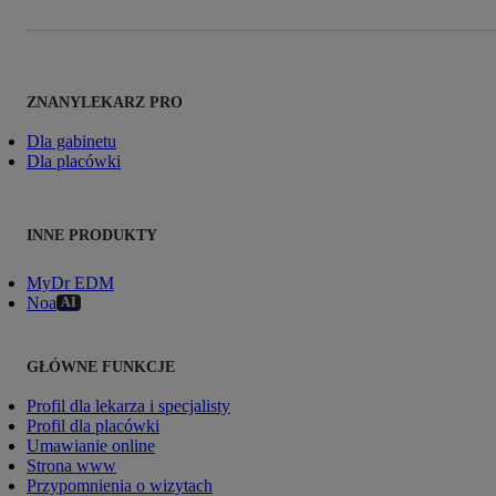
ZNANYLEKARZ PRO
Dla gabinetu
Dla placówki
INNE PRODUKTY
MyDr EDM
Noa
AI
GŁÓWNE FUNKCJE
Profil dla lekarza i specjalisty
Profil dla placówki
Umawianie online
Strona www
Przypomnienia o wizytach