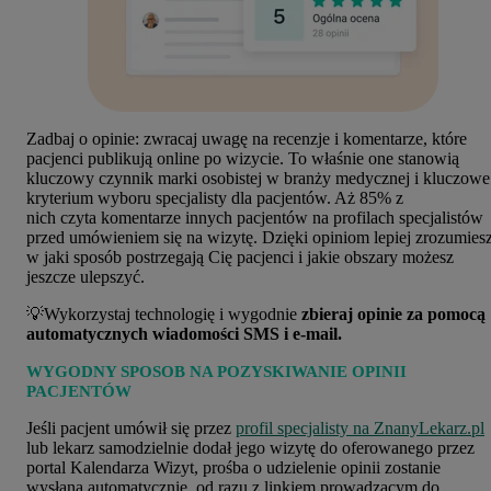
Zadbaj o opinie: zwracaj uwagę na recenzje i komentarze, które
pacjenci publikują online po wizycie. To właśnie one stanowią
kluczowy czynnik marki osobistej w branży medycznej i kluczowe
kryterium wyboru specjalisty dla pacjentów.
Aż
85% z
nich
czyta
komentarze innych pacjentów na profilach specjalistów
przed umówieniem się na wizytę.
Dzięki opiniom lepiej zrozumiesz
w jaki sposób postrzegają Cię pacjenci i jakie obszary możesz
jeszcze ulepszyć.
💡Wykorzystaj technologię i wygodnie
zbieraj opinie za pomocą
automatycznych wiadomości SMS i e-mail.
WYGODNY SPOSOB NA POZYSKIWANIE OPINII
PACJENTÓW
Jeśli pacjent umówił się przez
profil specjalisty na ZnanyLekarz.pl
lub lekarz samodzielnie dodał jego wizytę do oferowanego przez
portal Kalendarza Wizyt, prośba o udzielenie opinii zostanie
wysłana automatycznie, od razu z linkiem prowadzącym do