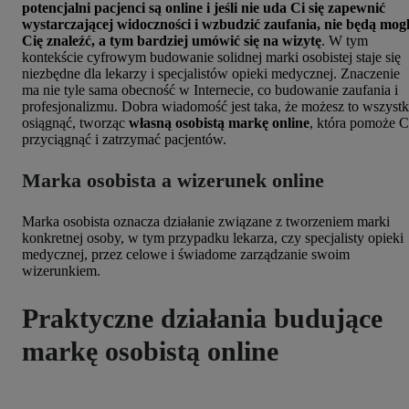
potencjalni pacjenci są online i jeśli nie uda Ci się zapewnić
wystarczającej widoczności i wzbudzić zaufania, nie będą mogl
Cię znaleźć, a tym bardziej umówić się na wizytę
.
W tym
kontekście cyfrowym budowanie solidnej marki osobistej staje się
niezbędne dla lekarzy i specjalistów opieki medycznej. Znaczenie
ma nie tyle sama obecność w Internecie, co budowanie zaufania i
profesjonalizmu. Dobra wiadomość jest taka, że ​​możesz to wszyst
osiągnąć, tworząc
własną osobistą markę online
, która pomoże C
przyciągnąć i zatrzymać pacjentów.
Marka osobista a wizerunek online
Marka osobista oznacza działanie związane z tworzeniem marki
konkretnej osoby, w tym przypadku lekarza, czy specjalisty opieki
medycznej, przez celowe i świadome zarządzanie swoim
wizerunkiem.
Praktyczne działania budujące
markę osobistą online