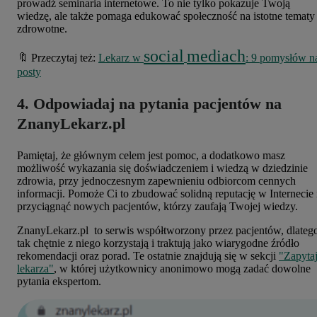
prowadź seminaria internetowe. To nie tylko pokazuje Twoją
wiedzę, ale także pomaga edukować społeczność na istotne tematy
zdrowotne.
social
mediach
🔖 Przeczytaj też:
Lekarz w
: 9 pomysłów n
posty
4. Odpowiadaj na pytania pacjentów na
ZnanyLekarz.pl
Pamiętaj, że głównym celem jest pomoc, a dodatkowo masz
możliwość wykazania się doświadczeniem i wiedzą w dziedzinie
zdrowia, przy jednoczesnym zapewnieniu odbiorcom cennych
informacji. Pomoże Ci to zbudować solidną reputację w Internecie 
przyciągnąć nowych pacjentów, którzy zaufają Twojej wiedzy.
ZnanyLekarz.pl to serwis współtworzony przez pacjentów, dlateg
tak chętnie z niego korzystają i traktują jako wiarygodne źródło
rekomendacji oraz porad. Te ostatnie znajdują się w sekcji
"Zapyta
lekarza"
, w której użytkownicy anonimowo mogą zadać dowolne
pytania ekspertom.