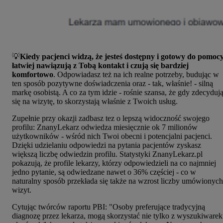
💡
Kiedy pacjenci widzą, że jesteś dostępny i gotowy do pomocy
łatwiej nawiązują z Tobą kontakt i czują się bardziej
komfortowo
. Odpowiadasz też na ich realne potrzeby, budując w
ten sposób pozytywne doświadczenia oraz - tak, właśnie! - silną
markę osobistą. A co za tym idzie - rośnie szansa, że gdy zdecyduj
się na wizytę, to skorzystają właśnie z Twoich usług.
Zupełnie przy okazji zadbasz tez o lepszą widoczność swojego
profilu:
ZnanyLekarz odwiedza miesięcznie ok 7 milionów
użytkowników - wśród nich Twoi obecni i potencjalni pacjenci.
Dzięki udzielaniu odpowiedzi na pytania pacjentów zyskasz
większą liczbę odwiedzin profilu. Statystyki ZnanyLekarz.pl
pokazują, że profile lekarzy, którzy odpowiedzieli na co najmniej
jedno pytanie, są odwiedzane nawet o 36% częściej - co w
naturalny sposób przekłada się także na wzrost liczby umówionych
wizyt.
Cytując twórców raportu PBI: "Osoby preferujące tradycyjną
diagnozę przez lekarza, mogą skorzystać nie tylko z wyszukiwarek