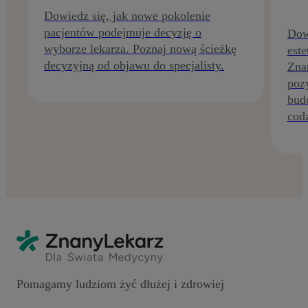
Dowiedz się, jak nowe pokolenie
pacjentów podejmuje decyzję o
Dow
wyborze lekarza. Poznaj nową ścieżkę
este
decyzyjną od objawu do specjalisty.
Zna
poz
budo
codz
Pomagamy ludziom żyć dłużej i zdrowiej