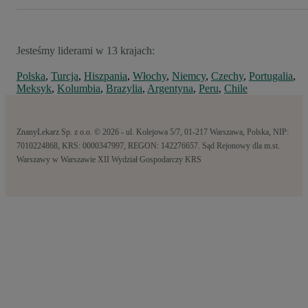
Jesteśmy liderami w 13 krajach:
Polska
,
Turcja
,
Hiszpania
,
Włochy
,
Niemcy
,
Czechy
,
Portugalia
,
Meksyk
,
Kolumbia
,
Brazylia
,
Argentyna
,
Peru
,
Chile
ZnanyLekarz Sp. z o.o. © 2026 - ul. Kolejowa 5/7, 01-217 Warszawa, Polska, NIP:
7010224868, KRS: 0000347997, REGON: 142276657. Sąd Rejonowy dla m.st.
Warszawy w Warszawie XII Wydział Gospodarczy KRS