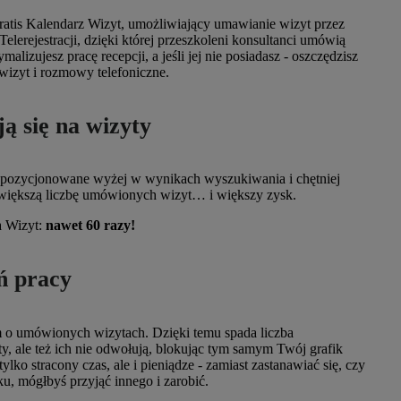
tis Kalendarz Wizyt, umożliwiający umawianie wizyt przez
 Telerejestracji, dzięki której przeszkoleni konsultanci umówią
alizujesz pracę recepcji, a jeśli jej nie posiadasz - oszczędzisz
wizyt i rozmowy telefoniczne.
ą się na wizyty
są pozycjonowane wyżej w wynikach wyszukiwania i chętniej
a większą liczbę umówionych wizyt… i większy zysk.
a Wizyt:
nawet 60 razy!
ń pracy
o umówionych wizytach. Dzięki temu spada liczba
y, ale też ich nie odwołują, blokując tym samym Twój grafik
ylko stracony czas, ale i pieniądze - zamiast zastanawiać się, czy
ku, mógłbyś przyjąć innego i zarobić.