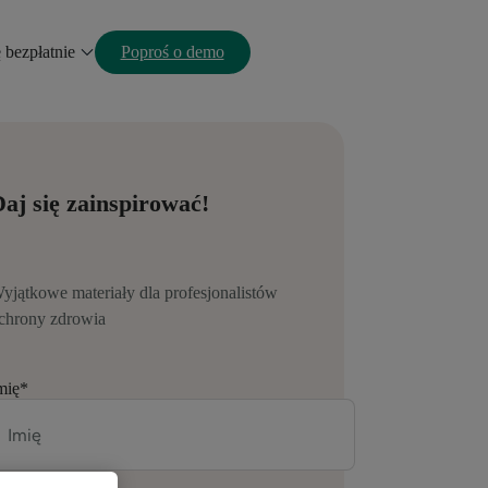
ę bezpłatnie
Poproś o demo
aj się zainspirować!
yjątkowe materiały dla profesjonalistów
chrony zdrowia
mię
*