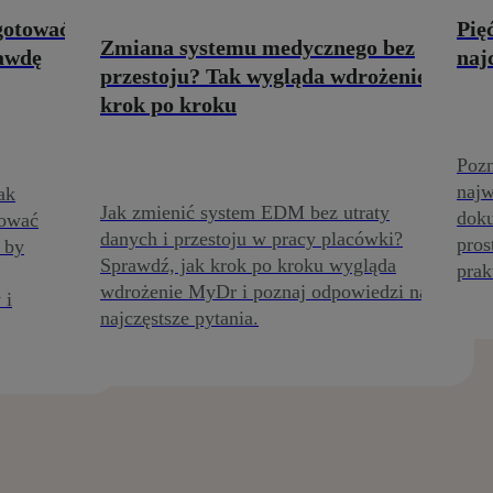
ygotować
Pię
Zmiana systemu medycznego bez
rawdę
naj
przestoju? Tak wygląda wdrożenie
krok po kroku
Pozn
najw
ak
Jak zmienić system EDM bez utraty
doku
rować
danych i przestoju w pracy placówki?
pros
 by
Sprawdź, jak krok po kroku wygląda
prak
wdrożenie MyDr i poznaj odpowiedzi na
 i
najczęstsze pytania.