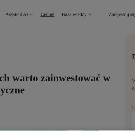
Asystent AI
Cennik
Baza wiedzy
Zarejestruj si
D
ych warto zainwestować w
W
yczne
o
I