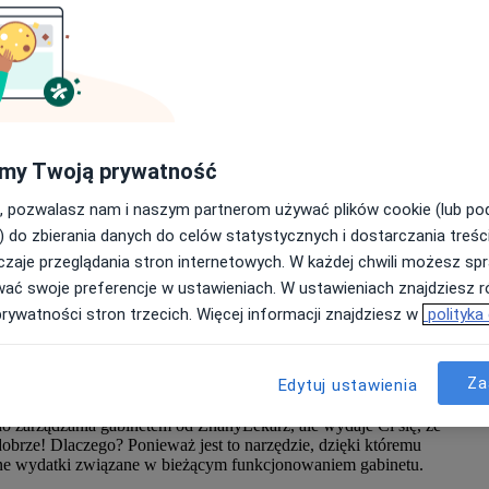
E
G
my Twoją prywatność
Wy
, pozwalasz nam i naszym partnerom używać plików cookie (lub p
Zn
) do zbierania danych do celów statystycznych i dostarczania treśc
i
z
zaje przeglądania stron internetowych. W każdej chwili możesz spr
zn
wać swoje preferencje w ustawieniach. W ustawieniach znajdziesz ró
prywatności stron trzecich. Więcej informacji znajdziesz w
polityka
t za drogi? To niepotrzebna i niepewna inwestycja? Nic bardziej
Za
Edytuj ustawienia
do zarządzania gabinetem od ZnanyLekarz, ale wydaje Ci się, że
brze! Dlaczego? Ponieważ jest to narzędzie, dzięki któremu
ne wydatki związane w bieżącym funkcjonowaniem gabinetu.