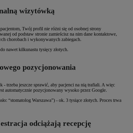
jonalną wizytówką
acjentom, Twój profil nie różni się od osobnej strony
owanej od podstaw stronie zamieścisz na nim dane kontaktowe,
ych chorobach i wykonywanych zabiegach.
do nawet kilkunastu tysięcy złotych.
kowego pozycjonowania
- trzeba jeszcze sprawić, aby pacjenci na nią trafiali. A więc
est automatycznie pozycjonowany wysoko przez Google.
o: “stomatolog Warszawa”) - ok. 3 tysiące złotych. Proces trwa
jestracja odciążają recepcję