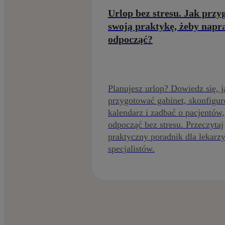
Urlop bez stresu. Jak prz
swoją praktykę, żeby nap
odpocząć?
Planujesz urlop? Dowiedz się, j
przygotować gabinet, skonfigu
kalendarz i zadbać o pacjentów,
odpocząć bez stresu. Przeczytaj
praktyczny poradnik dla lekarzy
specjalistów.