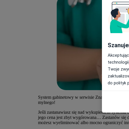
Szanuje
Akceptując
technologii
Twoje zwyc
zaktualizo
do polityk 
System gabinetowy w serwisie ZnanyLekarz.pl jes
mylnego!
Jeśli zastanawiasz się nad wykupieniem systemu 
jego cena jest zbyt wygórowana… Zastanów się do
możesz wyeliminować albo mocno ograniczyć in