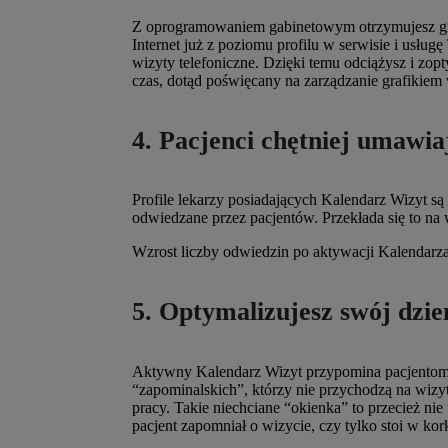
Z oprogramowaniem gabinetowym otrzymujesz gra
Internet już z poziomu profilu w serwisie i usługę
wizyty telefoniczne. Dzięki temu odciążysz i zoptym
czas, dotąd poświęcany na zarządzanie grafikiem 
4. Pacjenci chętniej umawiaj
Profile lekarzy posiadających Kalendarz Wizyt 
odwiedzane przez pacjentów. Przekłada się to n
Wzrost liczby odwiedzin po aktywacji Kalendarz
5. Optymalizujesz swój dzie
Aktywny Kalendarz Wizyt przypomina pacjentom 
“zapominalskich”, którzy nie przychodzą na wizyt
pracy. Takie niechciane “okienka” to przecież nie t
pacjent zapomniał o wizycie, czy tylko stoi w kor