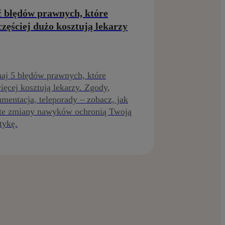
ć błędów prawnych, które
częściej dużo kosztują lekarzy
aj 5 błędów prawnych, które
ięcej kosztują lekarzy. Zgody,
mentacja, teleporady – zobacz, jak
te zmiany nawyków ochronią Twoją
tykę.