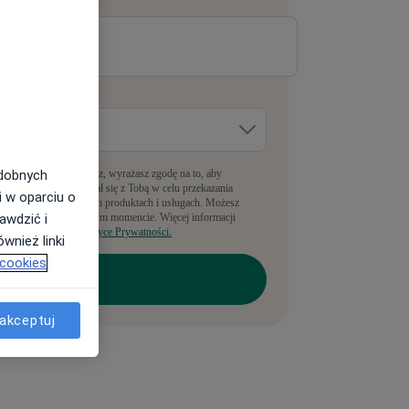
-mail
*
dzie pracujesz?
*
pełniając ten formularz, wyrażasz zgodę na to, aby
odobnych
anyLekarz kontaktował się z Tobą w celu przekazania
i w oparciu o
nformacji o powiązanych produktach i usługach. Możesz
rezygnować w dowolnym momencie. Więcej informacji
awdzić i
ajdziesz w naszej
Polityce Prywatności.
wnież linki
 cookies
akceptuj